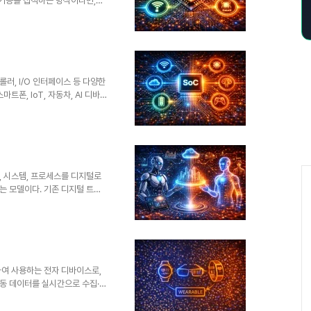
 기능을 집적하는 방식이라면,
장성을 확보하는 것이 특징이다.
활용되고 있으며, 고성능과 소형화
의SiP는 CPU, 메모리, 센서,
적하여 하나의 시스템처럼 동작하
B 수준의 통합을 패키지 내부로
패키지 기..
컨트롤러, I/O 인터페이스 등 다양한
폰, IoT, 자동차, AI 디바
력을 동시에 달성하는 것이 특징
ng Unit)까지 포함되며 더욱 진화
성된 시스템을 하나의 칩에 집적하
연을 줄이고, 전력 소비를 최소화
항목설명영향고집적 설계다양한 기능
 자산, 시스템, 프로세스를 디지털로
는 모델이다. 기존 디지털 트윈
확장되어 기업이 별도의 인프라 구
수 있도록 한다. 제조, 스마트시
고 있다.1. 개념 및 정의
합하여 물리적 객체의 상태를 실시
하는 클라우드 기반 아키텍처이
운영,..
용하여 사용하는 전자 디바이스로,
동 데이터를 실시간으로 수집·분
 등 다양한 형태로 발전하며 헬
 잡고 있다.1. 개념 및 정의웨어