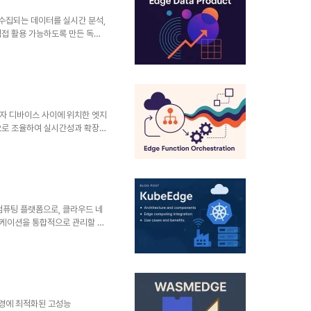
롤 플레인, 워커 노드, 클러스터
 구성 요소..
생성·수집되는 데이터를 실시간 분석,
직접 활용 가능하도록 만든 독립
)와 데이터 제품 사고방식을 엣지
 등 분산 환경에서 데이터의 시간
념 및 정의Edge: 센서, 게이트
점Data Product: 특정 목
 포함Edge Data Product:
 사용자 디바이스 사이에 위치한 엣지
으로 조율하여 실시간성과 확장성
 부하 분산, 보안 향상 등을 목
에서 활용됩니다.1. 개념 및 정의
포된 경량화된 함수(functions)
실행 흐름을 중앙 또는 분산 방식
n: 짧은 시간 안에 실행되는 서버
 컴퓨팅 플랫폼으로, 클라우드 네
리케이션을 통합적으로 관리할 수
서 클라우드와 엣지 간의 원활한
 있습니다.1. 개념 및 정의
, 클라우드와 엣지 간의 워크로드
는 프레임워크입니다.기본 아키텍
 노드)개발 주체: CNCF(Cloud
환경에 최적화된 고성능