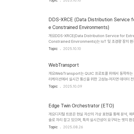
Topic
2025.10.10
합 관리할 수 있다.1. 개념 및 정의DTDL은 디지털 트윈을
자산의 속성(Properties), 명령(Command), 관계(Relat
(Telemetry) 등을 정의할 수 있도록 지원한다. 이를 통
DDS-XRCE (Data Distribution Service f
되게 모델링할 수 있다.2. 특징구분내용비고표준성JSON
e Constrained Environments)
다양한 산업 자산 모델링 가능I..
개요DDS-XRCE(Data Distribution Service for Ext
Constrained Environments)는 IoT 및 초경량 
지원하기 위해 개발된 표준이다. 기존 DDS(Data Distribu
Topic
2025.10.10
화하여, 센서·임베디드 디바이스 등 제한된 리소스를 가진
가능하도록 최적화되었다.1. 개념 및 정의DDS-XRCE는 제
대역폭을 가진 장치에서도 DDS 기반의 퍼블리시/서브스크라
WebTransport
활용할 수 있게 설계된 국제 표준이다. 이는 IoT 및 산업
개요WebTransport는 QUIC 프로토콜 위에서 동작하는 
경량 데이터 통신 인프라를 제공..
리케이션에서 실시간 통신을 위한 고성능·저지연 데이터 전송
한계를 보완하며, 스트리밍·게임·화상회의·IoT 등 다양한
Topic
2025.10.09
다.1. 개념 및 정의 항목 내용 설명 정의WebTransportQ
저지연·고성능 데이터 통신 지원WebSocket 한계 보
밍·게임·IoT 대응WebTransport는 HTTP/3 기반 Q
Edge Twin Orchestrator (ETO)
을 동시에 제공한다.2. 특징특징설명비고QUIC 기반UDP 
연 감소스트림/메시지 지원단방향·양방향 스트림 가능유연한 
개요디지털 트윈은 현실 자산의 가상 표현을 통해 분석, 예측
술로 자리 잡고 있으며, 특히 실시간성이 요구되는 엣지 환경
념이 대두되고 있습니다. 이를 효과적으로 운영하기 위해 필요
Topic
2025.08.26
Orchestrator(ETO)**입니다. ETO는 엣지 단에서 디