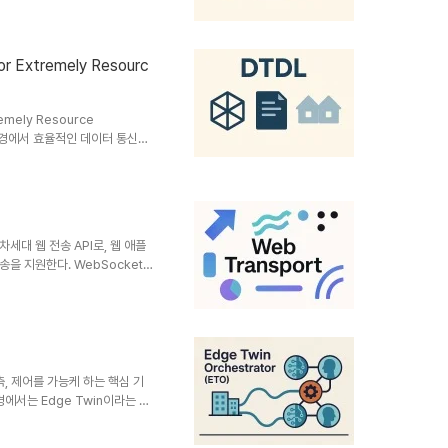
 설명하기 위한 표준화된 언어로,
ionship), 원격 측정
해 물리적 자산의 가상 표현을 일관
or Extremely Resourc
-LD 기반W3C 표준 확장유연성
remely Resource
장치 환경에서 효율적인 데이터 통신을
tion Service)의 기능을 경량
 장치에서도 분산 데이터 교환이
한된 CPU, 메모리, 네트워크
이브(pub/sub) 통신 모델을
용 엣지 컴퓨팅 환경에서 필수적인
차세대 웹 전송 API로, 웹 애플
을 지원한다. WebSocket의
 실시간 서비스에서 활용 가능하
UIC 기반 실시간 전송 API목적
완필요성실시간 서비스 확산스트리
UIC 위에서 동작하여, 보안과 성능
기반 저지연 전송TCP 대비 지
..
, 제어를 가능케 하는 핵심 기
에서는 Edge Twin이라는 개
한 것이 **Edge Twin
지털 트윈 모델의 생성, 배포, 동기