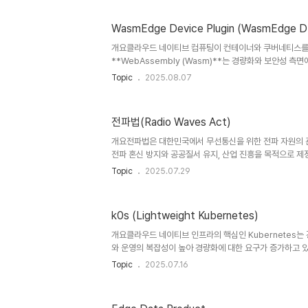
화, 모니터링, 수명주기 관리를 지능적으로 수행하는 오케스
및 정의**Edge Twin Orchestrator(ETO)**는 
WasmEdge Device Plugin (WasmEdge D
트윈 모델을 중앙 또는 분산 방식으로 자동화·정책 기반으
입니다. ETO는 엣지 트윈의 실시간 운영, 예측 분석, 자율..
개요클라우드 네이티브 컴퓨팅이 컨테이너와 쿠버네티스를 
**WebAssembly (Wasm)**는 경량화와 보안성 측
컴퓨팅과 IoT 환경에서는 컨테이너보다 가볍고 빠른 실행 
Topic
2025.08.07
하는 대표적인 기술이 WasmEdge다.**WasmEdge Devi
DP)**은 쿠버네티스 환경에서 WebAssembly 워크
수 있도록 지원하는 장치 플러그인이다. 쿠버네티스와의 통합
전파법(Radio Waves Act)
네이티브 워크로드처럼 취급할 수 있게 하며, 에지 환경의 
개념 및 정의 항목 설명 정의WasmEdge DP는 Kuberne
개요전파법은 대한민국에서 무선통신을 위한 전파 자원의 관
전파 혼신 방지와 공공질서 유지, 산업 진흥을 목적으로 제
수는 한정된 공공 자산으로, 이 법은 전파의 공정하고 효율적
Topic
2025.07.29
리 등의 절차를 명확히 규정하며, 통신, 방송, 위성, 군사,
다.1. 개념 및 정의 항목 설명 비고 정의전파 자원의 관리·
국의 법률1961년 제정, 전파관리법 → 전파법 개칭목적전
k0s (Lightweight Kubernetes)
공공 안전 및 산업 활성화공공성과 기술혁신의 균형 지향적용
소방·항공·우주기관 등 모든 무선기기 운용자IoT, 드론, 
개요클라우드 네이티브 인프라의 핵심인 Kubernetes는
와 운영의 복잡성이 높아 경량화에 대한 요구가 증가하고 
여 등장한 것이 k0s입니다. k0s는 Mirantis에서 개발
Topic
2025.07.16
단일 바이너리 형태로 제공되어 간편한 설치, 빠른 실행, 
본 글에서는 k0s의 아키텍처, 구성 요소, 사용 사례를 중
심을 소개합니다.1. 개념 및 정의k0s는 CNCF 표준을 