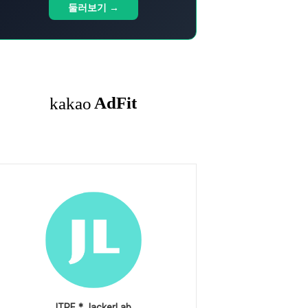
둘러보기 →
ITPE * JackerLab