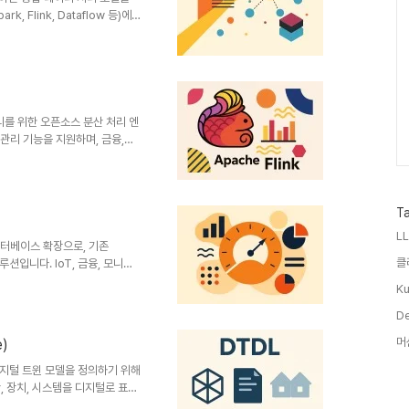
Flink, Dataflow 등)에
공하여, 데이터 처리 워크플로우
 설명 비고 정의배치와 스트리밍을
ware Foundation 프로젝
 제공멀티 엔진 지원필요성다양
프레미스 환경 최적화데이터 처
 엔진 독립성Spark..
처리를 위한 오픈소스 분산 처리 엔
 관리 기능을 지원하며, 금융,
및 정의 항목 설명 비고 정의실시간
pache Software
 가능한 분석 제공실시간 데이터
aming 대비 강력한 실시간 처
T
. 특징특징설명비교스트리밍 우
LL
차별화상태 관리대..
데이터베이스 확장으로, 기존
클
션입니다. IoT, 금융, 모니터
습니다.1. 개념 및 정의 항목 설
Ku
 데이터베이스오픈소스 및 엔터프
, 분석고성능 분석 지원필요성기
D
적화PostgreSQL 기반의 안
머
e)
비교PostgreSQL 호환성기
 그대로 사용H..
e)은 디지털 트윈 모델을 정의하기 위해
자산, 장치, 시스템을 디지털로 표현
서 데이터, 속성, 관계 등을 통