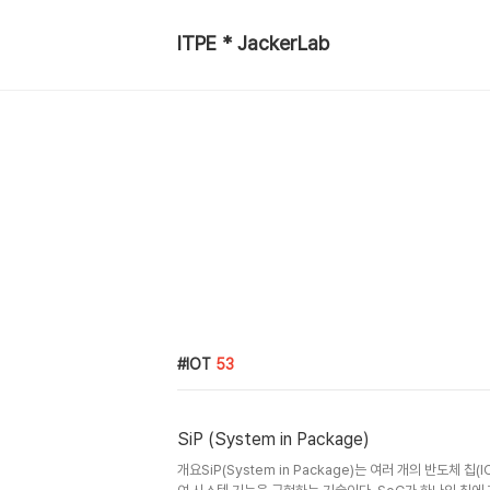
ITPE * JackerLab
IOT
53
SiP (System in Package)
개요SiP(System in Package)는 여러 개의 반도체 칩