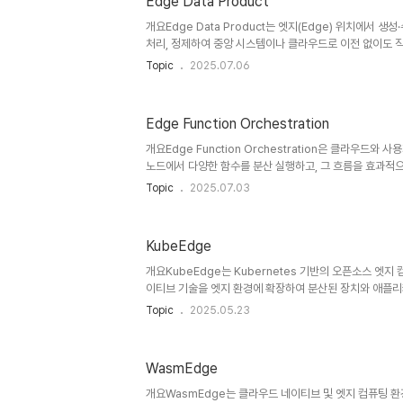
Edge Data Product
는 단일 바이너리 기반의 Kubernetes 배포판입니다.컨트
부트스트래핑, 네트워크 플러그인, 스토리지 드라이버 등 모든
개요Edge Data Product는 엣지(Edge) 위치에서 
처리, 정제하여 중앙 시스템이나 클라우드로 이전 없이도 
적인 데이터 제품 단위입니다. 데이터 메쉬(Data Mesh
Topic
2025.07.06
컴퓨팅 환경에 적용한 개념으로, 제조, 리테일, 스마트시티
가치와 실시간성을 극대화하는 전략적 설계 모델입니다.1. 개
웨이, IoT 장비 등이 존재하는 네트워크 말단의 데이터 생성 지
Edge Function Orchestration
적에 최적화된 데이터 처리·정의·제공 단위. API, 스키마, SLA
엣지 위치에서 생성 및 가공된 데이터를 서비..
개요Edge Function Orchestration은 클라우드와
노드에서 다양한 함수를 분산 실행하고, 그 흐름을 효과적
을 동시에 확보하는 기술입니다. 이는 지연 최소화, 네트워크
Topic
2025.07.03
적으로 하며, IoT, CDN, 실시간 스트리밍 등 다양한 분야
Edge Function Orchestration은 엣지 네트워크에 배
를 복수의 노드에서 병렬 또는 연속적으로 실행시키고, 그 
KubeEdge
으로 관리하는 아키텍처 설계 전략입니다.Edge Functio
리스 단위 함수Orchestration: 실행..
개요KubeEdge는 Kubernetes 기반의 오픈소스 엣지
이티브 기술을 엣지 환경에 확장하여 분산된 장치와 애플
있게 해줍니다. IoT, 산업 자동화, 스마트시티, 제조 등에
Topic
2025.05.23
연산 분배와 네트워크 제약 극복을 위한 핵심 기술로 주목받고
KubeEdge는 Kubernetes를 엣지 노드까지 확장하여
오케스트레이션, 디바이스 통신, 상태 동기화 등을 지원하
WasmEdge
처: Cloud Core(K8s 마스터) + Edge Core(에이전트
Native Computing Foundation)목표: 지연 ..
개요WasmEdge는 클라우드 네이티브 및 엣지 컴퓨팅 