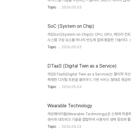
여 시스템 기능을 구현하는 기술이다. SoC가 하나의 칩에
SiP는 다양한 칩을 패키지 레벨에서 결합하여 유연성과 확
Topic
2026.05.03
스마트폰, 웨어러블, IoT, 자동차 전자장치 등에서 널리 
를 동시에 달성하는 핵심 기술로 주목받고 있다.1. 개념 및 정
RF 모듈 등 서로 다른 기능의 칩들을 하나의 패키지에 집
SoC (System on Chip)
도록 구성한 반도체 패키징 기술이다. 이를 통해 기존 PC
이동시켜 성능과 공간 효율을 개선한다.2. 특징항목설명영향
개요SoC(System on Chip)는 CPU, GPU, 메모리 
시스템 구성 요소를 하나의 반도체 칩에 통합한 기술이다. 스마트
이스 등 현대 전자기기의 핵심 구성 요소로, 고성능과 저전
Topic
2026.05.03
이다. 최근에는 AI 연산을 위한 NPU(Neural Processi
하고 있다.1. 개념 및 정의SoC는 기존의 개별 칩으로 구
여 설계한 반도체 아키텍처이다. 이를 통해 데이터 전송 지
DTaaS (Digital Twin as a Service)
하며, 시스템 크기를 획기적으로 줄일 수 있다.2. 특징
을 하나의 칩에 통합소형화저전력 소비내부 통신 최적..
개요DTaaS(Digital Twin as a Service)는 물리적
복제한 디지털 트윈을 클라우드 기반 서비스 형태로 제공하
이 개별 구축 중심이었다면, DTaaS는 SaaS 방식으로 
Topic
2026.05.03
축 없이 실시간 시뮬레이션, 모니터링, 예측 분석을 활용할 
티, 에너지, 헬스케어 등 다양한 산업에서 핵심 기술로 부상하
DTaaS는 IoT 센서, 데이터 플랫폼, AI 분석 기술을 결
Wearable Technology
간으로 디지털 공간에 반영하고, 이를 서비스 형태로 제공
다. 사용자는 API 또는 대시보드를 통해 디지털 트윈을 생성, 
개요웨어러블(Wearable Technology)은 신체에 착
센서와 네트워크 기술을 결합하여 사용자의 생체 정보와 활
석하는 기술이다. 스마트워치, 피트니스 트래커, AR 글래스
Topic
2026.04.23
스케어, 산업, 군사, 엔터테인먼트 분야에서 핵심 기술로 자리