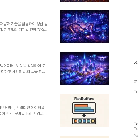
센서, 통신, 컴퓨팅 기능을 통해
. IoT(사물인터넷)의 확장 개
다.2. 특징구분설명비교 요소착용
/활동 데이터 수집기존..
터, 자동화 기술을 활용하여 생산 공
. 제조업의 디지털 전환(DX)을
동시에 달성할 수 있다. 특히
중요한 역할을 한다.1. 개념 및 정
실시간으로 수집하고 분석하여 자
리, 데이터 기반 의사결정과 자
해 수집된 데이터를 기반으로 설
공
는 것이 주..
, 빅데이터, AI 등을 활용하여 도
 관리하고 시민의 삶의 질을 향상
르면 스마트시티 시장은 지속적으로
분
 핵심 미래 산업으로 자리 잡고
기술을 융합하여 데이터를 기반으
T
워크를 통해 수집된 데이터를 분
서비스를 개선하는 것이 핵심 목적
 참여, 도시 경쟁력..
 라이브러리로, 직렬화된 데이터를
 게임, 모바일, IoT 환경과
며, 메시지 파싱 없이 즉시 데
방
To
별화됩니다.1. 개념 및 정의 항목
문
To
제공하는 직렬화 라이브러리목적빠
자
Ye
간 처리 환경에서의 파싱 비용 최