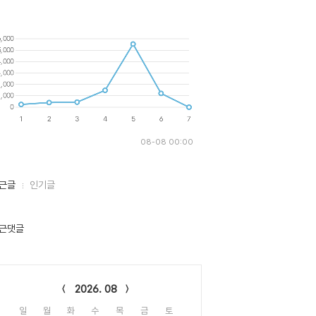
08-08 00:00
근글
인기글
근댓글
lendar
2026. 08
일
월
화
수
목
금
토