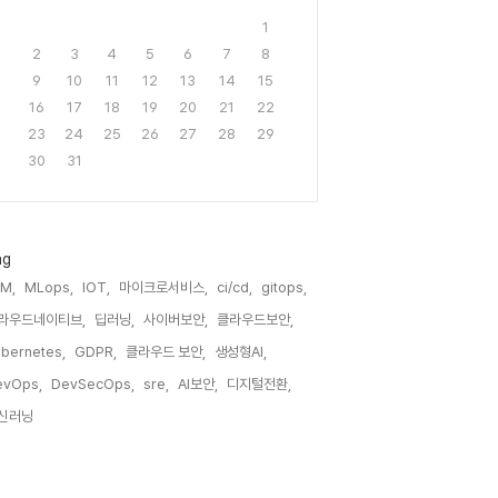
1
2
3
4
5
6
7
8
9
10
11
12
13
14
15
16
17
18
19
20
21
22
23
24
25
26
27
28
29
30
31
ag
M,
MLops,
IOT,
마이크로서비스,
ci/cd,
gitops,
라우드네이티브,
딥러닝,
사이버보안,
클라우드보안,
bernetes,
GDPR,
클라우드 보안,
생성형AI,
evOps,
DevSecOps,
sre,
AI보안,
디지털전환,
신러닝,