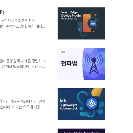
트레이션 플랫폼입니다.1. 개념
다수의 엣지 노드 상에 배치된 디지털
P)
로 관리하는 소프트웨어 아키텍처
중심으로 진화함에 따라,
면에서 주목받고 있다. 특히 에지
환경이 요구되며, 이를 가능하게
ce Plugin(WasmEdge
로드를 안전하고 고성능으로 실행할
을 통해 WebAssembly를
성능과 확장성을 극대화한다.1.
tes에서 W..
리·운영·감독 체계를 정립하고,
정된 핵심 법률입니다. 무선 주파
인 사용, 주파수 할당·면허·감
 우주 등 다양한 분야에 적용됩니
할당·이용을 통합 규율하는 대한민
파의 효율적 이용과 혼신 방지,
 대상이동통신사, 방송국, 군·
자율차까지 포함주파수..
 강력한 기능을 제공하지만, 설치
있습니다. 이러한 요구에 대응하
한 초경량 쿠버네티스 배포판으로,
낮은 리소스 사용률을 자랑합니다.
심으로 경량 쿠버네티스 배포의 핵
따르면서도 독립적으로 작동할 수 있