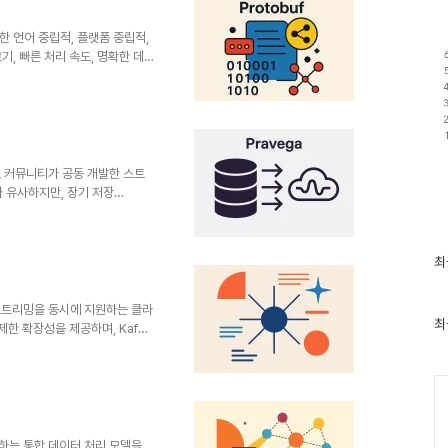
수
렬화하여 활용2. 특징특징설명비
 역직렬화 필요..
 개발한 언어 중립적, 플랫폼 중립적,
, 빠른 처리 속도, 명확한 데
 저장소 등 다양한 분야에서 널리
터를 직렬화하기 위한 바이너리 포
 최적화 및 네트워크 전송 최소화
 통해 .proto 파일에 데이터
 생성함2. 특징특징설명비교경량
픈소스 커뮤니티가 공동 개발한 스트
와 유사하지만, 장기 저장
하여 데이터 스트리밍과 스토리지의
개념 및 정의 항목 내용 비교 개
랫폼Kafka + Object
최
최
통합메시징 + 스토리지 일원화필
근
래, AI 학습 데이터2. 특징특
글
과
 스트리밍을 동시에 지원하는 클라
인
최
제한 확장성을 제공하며, Kafka
기
명 비고정의메시징 및 스트리밍을
글
ation 프로젝트목적고성능, 확장
Ca
afka의 한계(확장성, 멀티
메시징을 하나의 플랫폼에서 통
스터에서 다중 사용자/워크로드
컴퓨팅 분리 아키텍처Kafka..
원하는 통합 데이터 처리 모델을