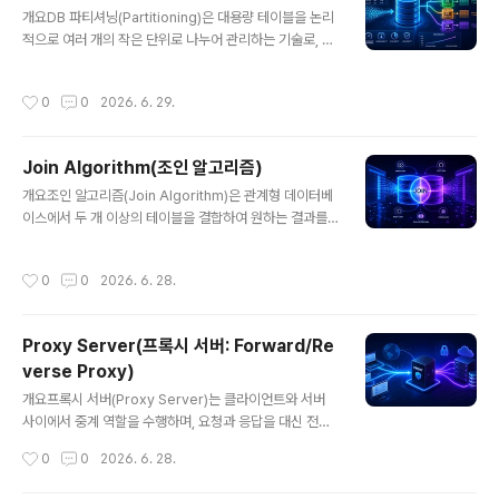
글 내용
종속성(Vendor Lock-in)을 줄이고, 비즈니스 연속성을
개요DB 파티셔닝(Partitioning)은 대용량 테이블을 논리
강화하는 데 목적이 있다.2. 특징항목설명비고벤더 분산여
적으로 여러 개의 작은 단위로 나누어 관리하는 기술로, 데
러 클라우드 사용종속성 제거고가용성장애 시 대체 가능안
이터베이스 성능과 확장성을 향상시키기 위한 핵심 전략이
정성 향상유연성서비스별 최적 환경 선택효율성 증가한줄
다. 특히 빅데이터 환경, 트래픽이 많은 서비스, 로그 데이
작성시간
0
0
2026. 6. 29.
요약: 여러 클라우드..
터 처리 등에서 필수적으로 활용된다.1. 개념 및 정의DB 파
티셔닝은 하나의 테이블을 여러 개의 파티션으로 분할하여
저장하고 조회하는 기술이다. 이를 통해 특정 데이터만 빠
Join Algorithm(조인 알고리즘)
르게 조회할 수 있으며, 전체 테이블 스캔을 줄여 성능을 개
글 내용
선한다. 수평 분할(Horizontal Partitioning)과 수직 분
개요조인 알고리즘(Join Algorithm)은 관계형 데이터베
할(Vertical Partitioning)로 구분된다.2. 특징항목설명
이스에서 두 개 이상의 테이블을 결합하여 원하는 결과를
비고데이터 분할테이블을 여러 파티션으로 나눔관리 효율
생성하는 핵심 연산이다. 특히 대용량 데이터 환경에서는
성능 향상조회 범위 감소쿼리 속도 개선확장성데이터 ..
어떤 조인 알고리즘을 선택하느냐에 따라 성능 차이가 크
작성시간
0
0
2026. 6. 28.
게 발생하며, DBMS의 쿼리 최적화 핵심 요소로 작용한다.
1. 개념 및 정의조인 알고리즘은 두 테이블 간의 공통 속성
을 기준으로 데이터를 결합하는 방식이며, 내부적으로 다
Proxy Server(프록시 서버: Forward/Re
양한 방식(Nested Loop, Hash Join, Sort Merge J
verse Proxy)
oin 등)을 통해 수행된다. 데이터의 크기, 인덱스 유무, 정
글 내용
렬 여부에 따라 최적의 알고리즘이 선택된다.2. 특징항목
개요프록시 서버(Proxy Server)는 클라이언트와 서버
설명비고성능 의존성알고리즘 선택에 따라 성능 차이매우
사이에서 중계 역할을 수행하며, 요청과 응답을 대신 전달
중요다양한 방식여러 조인 기법 존재상황별 선택쿼리 최적
하는 네트워크 구성 요소이다. Forward Proxy와 Rever
작성시간
0
0
2026. 6. 28.
화 핵심DBM..
se Proxy로 구분되며, 보안 강화, 캐싱, 로드밸런싱, 익명
성 확보 등 다양한 목적에 활용된다.1. 개념 및 정의프록시