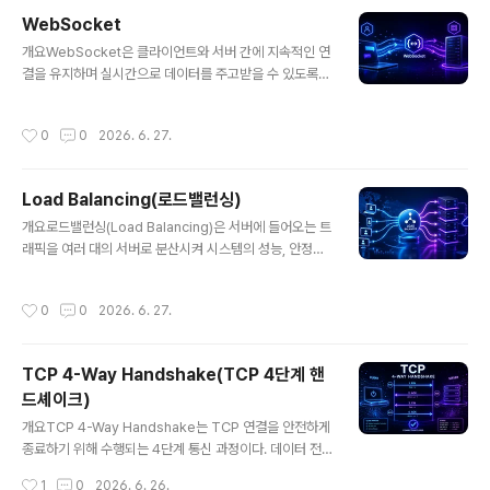
서버는 클라이언트와 실제 서버 사이에 위치하여 트래픽을
WebSocket
대신 처리하는 중간 서버이다. Forward Proxy는 클라이
글 내용
개요WebSocket은 클라이언트와 서버 간에 지속적인 연
언트 측을 대신하고, Reverse Proxy는 서버 측을 대신
결을 유지하며 실시간으로 데이터를 주고받을 수 있도록
하여 요청을 처리한다.2. 특징항목설명비고중계 역할요청/
하는 통신 프로토콜이다. HTTP와 달리 요청-응답 구조가
응답 전달네트워크 분리보안 강화IP 숨김 및 필터링공격
아닌 양방향(Full-Duplex) 통신을 지원하여 채팅, 게임,
방어성능 향상캐싱 및 압축응답 속도 증가한줄 요약: 네트
작성시간
0
0
2026. 6. 27.
실시간 알림 등 다양한 서비스에서 활용된다.1. 개념 및 정
워크 트래픽을 제어하고 보호하는 중간 계층이다.3. 구성 ..
의WebSocket은 하나의 TCP 연결을 통해 지속적인 데
이터 스트림을 유지하며, 클라이언트와 서버가 서로 독립
Load Balancing(로드밸런싱)
적으로 데이터를 송수신할 수 있는 프로토콜이다. 초기 연
글 내용
결은 HTTP 핸드셰이크를 통해 시작되며 이후 WebSoc
개요로드밸런싱(Load Balancing)은 서버에 들어오는 트
ket으로 업그레이드된다.2. 특징항목설명비고양방향 통신
래픽을 여러 대의 서버로 분산시켜 시스템의 성능, 안정성,
서버와 클라이언트 모두 송수신 가능Full-Duplex지속 연
가용성을 향상시키는 기술이다. 대규모 웹 서비스, 클라우
결연결 유지낮은 지연경량 프로토콜헤더 오버헤드 감소성
드 환경, 마이크로서비스 아키텍처에서 필수적인 요소로
작성시간
0
0
2026. 6. 27.
능 향상한줄 요약: 지속..
활용되며, 장애 대응 및 확장성 확보에 중요한 역할을 한다.
1. 개념 및 정의로드밸런싱은 클라이언트의 요청을 단일 서
버가 아닌 여러 서버로 나누어 처리하도록 하는 기술로, 특
TCP 4-Way Handshake(TCP 4단계 핸
정 서버에 부하가 집중되는 것을 방지하고 전체 시스템의
드셰이크)
효율을 극대화한다. L4, L7 계층에서 동작하는 다양한 방
글 내용
식이 존재한다.2. 특징항목설명비고트래픽 분산요청을 여
개요TCP 4-Way Handshake는 TCP 연결을 안전하게
러 서버로 분배부하 감소고가용성장애 시 자동 우회서비스
종료하기 위해 수행되는 4단계 통신 과정이다. 데이터 전
지속확장성서버 추가 용이수평 확장한줄 요약: 시스템 부
송이 완료된 후 클라이언트와 서버가 각각 독립적으로 연
작성시간
1
0
2026. 6. 26.
하를 분산하여 안정성과 성능을 ..