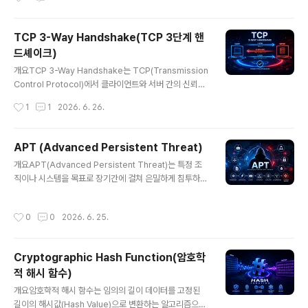
결 종료 의사를 교환하며, 데이터 손실 없이 연결을 종료하
는 데 중요한 역할을 한다.1. 개념 및 정의TCP 4-Way Ha
ndshake는 TCP 연결을 종료하기 위해 FIN, ACK 패킷
TCP 3-Way Handshake(TCP 3단계 핸
을 네 번 교환하는 절차이다. 연결 설정과 달리 양방향 종료
드셰이크)
가 필요하기 때문에 4단계 과정이 요구된다.2. 특징항목설
글 내용
명비고연결 종료 과정데이터 전송 이후 수행안정성 확보양
개요TCP 3-Way Handshake는 TCP(Transmission
방향 종료양쪽 모두 종료 필요독립적 처리4단계 구조FIN
Control Protocol)에서 클라이언트와 서버 간의 신뢰성
→ ACK → FIN → ACK표준 절차한줄 요약: 양방향 통신
있는 연결을 설정하기 위해 수행되는 3단계 통신 절차이
작성시간
1
1
2026. 6. 26.
을 안전하게 종료하기 위한 절차이다.3. 구성 요소단계설
다. 데이터 전송 전에 양측의 상태를 동기화하고 연결 가능
명역할..
여부를 확인하는 핵심 메커니즘으로, 인터넷 통신의 기본
기반을 형성한다.1. 개념 및 정의TCP 3-Way Handshak
APT (Advanced Persistent Threat)
e는 연결 지향(Connection-Oriented) 프로토콜인 TC
글 내용
개요APT(Advanced Persistent Threat)는 특정 조
P에서 세 번의 메시지 교환을 통해 연결을 수립하는 과정
직이나 시스템을 목표로 장기간에 걸쳐 은밀하게 침투하고
이다. SYN, SYN-ACK, ACK 패킷을 통해 양측이 통신 준
정보를 탈취하는 고도화된 사이버 공격 방식이다. 단순한
비 상태임을 확인한다.2. 특징항목설명비고연결 지향연결
해킹을 넘어 국가 수준 또는 조직적인 공격 형태로 발전했
후 데이터 전송신뢰성 확보3단계 과정SYN → SYN-AC
작성시간
0
0
2026. 6. 25.
으며, 금융, 국방, 공공기관 등 주요 인프라를 대상으로 한
K → ACK표준 절차상태 동기화시퀀스..
다.1. 개념 및 정의APT는 ‘Advanced(지능적)’, ‘Persist
ent(지속적)’, ‘Threat(위협)’의 세 가지 특징을 가진 공격
Cryptographic Hash Function(암호학
유형으로, 공격자는 장기간에 걸쳐 시스템 내부에 잠복하
적 해시 함수)
며 데이터를 수집하고 외부로 유출한다. 일반적인 공격과
글 내용
달리 탐지를 회피하는 전략이 핵심이다.2. 특징항목설명비
개요암호학적 해시 함수는 임의의 길이 데이터를 고정된
고지능형 공격맞춤형 공격 기법 사용표적 공격지속성장기
길이의 해시값(Hash Value)으로 변환하는 알고리즘으로,