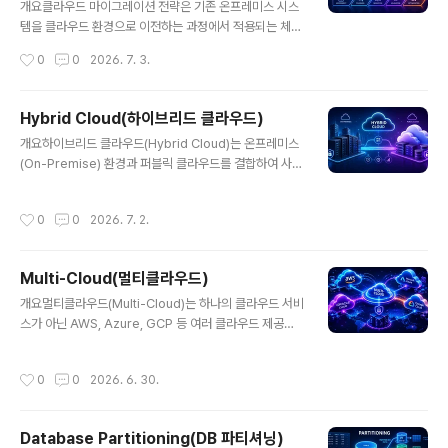
개발 시간 단축효율 증가품질 개선검증된 코드 사용안정성
개요클라우드 마이그레이션 전략은 기존 온프레미스 시스
확보비용 절감중복 개발 제거경제성 확보한줄 요약: 기존
템을 클라우드 환경으로 이전하는 과정에서 적용되는 체계
자산을 활용해 효율성과 품질을 동시에 높인다.3. 구성 요
적인 접근 방식이다. 단순한 인프라 이전을 넘어 비용 절감,
작성시간
0
0
2026. 7. 3.
소구성 요소설명역할컴포넌트재사용..
확장성 확보, 운영 효율 향상을 목표로 하며, 기업의 디지털
전환(Digital Transformation) 핵심 요소로 자리잡고 있
다.1. 개념 및 정의클라우드 마이그레이션은 기존 IT 자산
Hybrid Cloud(하이브리드 클라우드)
(서버, 애플리케이션, 데이터 등)을 클라우드 환경으로 이
글 내용
개요하이브리드 클라우드(Hybrid Cloud)는 온프레미스
전하는 과정이며, 이를 효과적으로 수행하기 위한 전략이
(On-Premise) 환경과 퍼블릭 클라우드를 결합하여 사용
필요하다. 대표적으로 6R 전략(Rehost, Replatform, R
하는 IT 인프라 전략이다. 기업은 민감한 데이터는 내부에
efactor, Repurchase, Retire, Retain)이 널리 사용된
유지하면서, 확장성이 필요한 워크로드는 클라우드로 이전
다.2. 특징항목설명비고단계적 전환점진적 이전리스크 최
작성시간
0
0
2026. 7. 2.
하여 성능과 보안을 동시에 확보할 수 있다.1. 개념 및 정의
소화전략 기반6R 모델 활용체계적 접근비..
하이브리드 클라우드는 기업의 자체 데이터센터와 퍼블릭
클라우드(AWS, Azure, GCP 등)를 통합하여 운영하는
Multi-Cloud(멀티클라우드)
구조이다. 이를 통해 워크로드를 상황에 따라 유연하게 배
글 내용
치할 수 있으며, 데이터 이동과 연동이 핵심 요소이다.2. 특
개요멀티클라우드(Multi-Cloud)는 하나의 클라우드 서비
징항목설명비고혼합 구조온프레미스 + 클라우드유연성
스가 아닌 AWS, Azure, GCP 등 여러 클라우드 제공업
확보데이터 통제민감 데이터 내부 유지보안 강화확장성필
체를 동시에 활용하는 전략이다. 특정 벤더에 종속되지 않
요 시 클라우드 활용비용 효율한줄 요약: 내부 시스템과 클
고 서비스 가용성과 유연성을 높이며, 장애 대응 및 비용 최
작성시간
0
0
2026. 6. 30.
라우드를 결합한 유연한 인프..
적화를 위한 핵심 아키텍처로 주목받고 있다.1. 개념 및 정
의멀티클라우드는 서로 다른 클라우드 플랫폼을 조합하여
사용하는 IT 운영 전략으로, 특정 서비스나 워크로드를 가
Database Partitioning(DB 파티셔닝)
장 적합한 클라우드 환경에 배치하는 방식이다. 이는 벤더