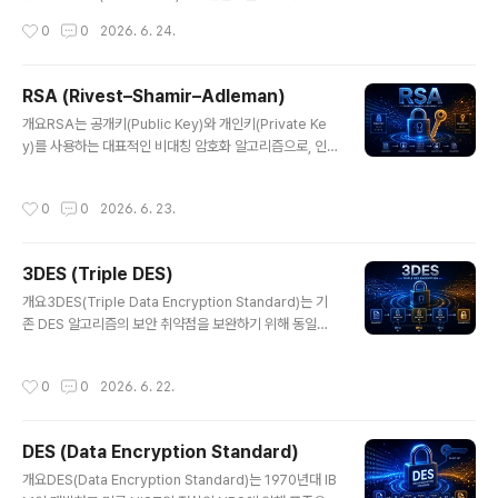
간 침투 유지탐지 어려움은밀성탐지 회피 기술보안 우회
데이터 무결성 검증, 비밀번호 저장, 디지털 서명 등 다양한
작성시간
0
0
2026. 6. 24.
한..
보안 분야에서 핵심적으로 사용된다. SHA-256, SHA-3
등 현대 해시 알고리즘은 높은 보안성과 충돌 저항성을 제
공한다.1. 개념 및 정의암호학적 해시 함수는 입력 데이터
RSA (Rivest–Shamir–Adleman)
(메시지)를 일정한 길이의 출력값(해시)으로 변환하는 함수
글 내용
개요RSA는 공개키(Public Key)와 개인키(Private Ke
로, 단방향성(One-way)과 충돌 저항성(Collision Resi
y)를 사용하는 대표적인 비대칭 암호화 알고리즘으로, 인
stance)을 특징으로 한다. 입력값이 조금만 변경되어도
터넷 보안의 핵심 기술 중 하나이다. 1977년 Rivest, Sha
완전히 다른 해시값이 생성된다.2. 특징항목설명비고단방
mir, Adleman에 의해 개발되었으며, 현재 HTTPS, 전자
향성역산 불가능보안 핵심충돌 저항성동일 해시 생성 어려
작성시간
0
0
2026. 6. 23.
서명, 인증 시스템 등 다양한 분야에서 널리 사용되고 있다.
움안정성빠른 연산효율적 처리실시간 적용한줄 요약: 데이
1. 개념 및 정의RSA는 서로 다른 두 개의 키를 사용하는 비
터 변조를 탐..
대칭 암호화 방식으로, 공개키로 암호화된 데이터는 개인
3DES (Triple DES)
키로만 복호화할 수 있다. 큰 소수의 곱셈과 소인수분해의
글 내용
어려움을 기반으로 보안을 유지한다.2. 특징항목설명비고
개요3DES(Triple Data Encryption Standard)는 기
비대칭 암호공개키/개인키 사용보안성 우수수학 기반소인
존 DES 알고리즘의 보안 취약점을 보완하기 위해 동일한
수분해 문제계산 복잡키 분리암호화/복호화 분리안전한 통
알고리즘을 세 번 반복 적용하는 대칭키 암호화 방식이다.
신한줄 요약: 공개키 기반으로 안전한 통신을 제공하는 암
DES의 짧은 키 길이 문제를 해결하기 위해 도입되었으며,
작성시간
0
0
2026. 6. 22.
호 기술..
한때 금융 및 보안 시스템에서 널리 사용되었으나 현재는
AES로 점차 대체되고 있다.1. 개념 및 정의3DES는 데이
터를 세 번 암호화하는 방식으로, 일반적으로 Encrypt-D
DES (Data Encryption Standard)
ecrypt-Encrypt(EDE) 구조를 사용한다. 서로 다른 키를
글 내용
사용하여 암호화 강도를 높이며, DES보다 훨씬 높은 보안
개요DES(Data Encryption Standard)는 1970년대 IB