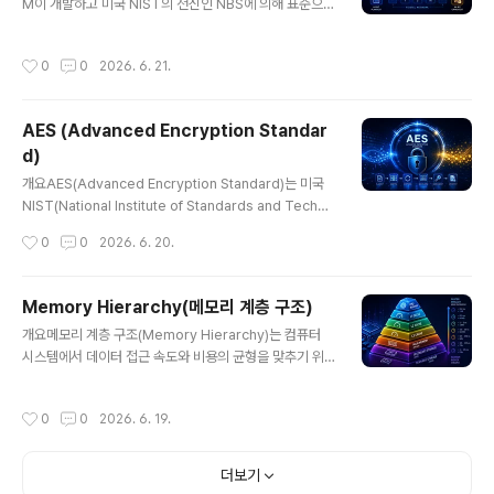
성을 제공한다.2. 특징항목설명비고삼중 암호화DES 3회
M이 개발하고 미국 NIST의 전신인 NBS에 의해 표준으로
적용보안 강화다양한 키 방식2-key, 3-key보안 수준 선
채택된 대칭키 암호 알고리즘이다. 오랜 기간 금융 및 정부
택호환성 유지기존 DES 기반레거시 활용한..
시스템에서 사용되었으나, 현재는 보안 취약성으로 인해 A
작성시간
0
0
2026. 6. 21.
ES로 대체되었다. 그럼에도 불구하고 현대 암호학의 발전
에 중요한 기반을 제공한 역사적 알고리즘이다.1. 개념 및
정의DES는 64비트 블록 단위로 데이터를 암호화하는 대
AES (Advanced Encryption Standar
칭키 블록 암호 방식으로, 실제 유효 키 길이는 56비트이
d)
다. Feistel 구조를 기반으로 16라운드의 반복 연산을 통
글 내용
해 데이터를 암호화하며, 동일한 키로 복호화가 가능하다.
개요AES(Advanced Encryption Standard)는 미국
2. 특징항목설명비고대칭키 암호동일 키 사용빠른 처리블
NIST(National Institute of Standards and Techno
록 암호64비트 단위고정 길이Feistel 구조라운드 기반 처
logy)가 채택한 대칭키 암호화 알고리즘으로, 현재 전 세
작성시간
0
0
2026. 6. 20.
리..
계에서 가장 널리 사용되는 데이터 보호 기술이다. 빠른 처
리 속도와 높은 보안성을 바탕으로 금융, 통신, 클라우드, I
oT 등 다양한 분야에서 핵심 암호 기술로 활용된다.1. 개념
Memory Hierarchy(메모리 계층 구조)
및 정의AES는 동일한 키로 데이터를 암호화하고 복호화하
글 내용
개요메모리 계층 구조(Memory Hierarchy)는 컴퓨터
는 대칭키 블록 암호 알고리즘으로, 128비트 블록 단위를
시스템에서 데이터 접근 속도와 비용의 균형을 맞추기 위
기반으로 동작한다. 128, 192, 256비트 키 길이를 지원
해 다양한 종류의 메모리를 계층적으로 구성한 구조이다.
하며, 키 길이에 따라 보안 수준이 달라진다.2. 특징항목설
CPU와 가까운 메모리는 빠르지만 비싸고 용량이 작으며,
명비고대칭키 암호동일 키 사용빠른 처리블록 암호128비
작성시간
0
0
2026. 6. 19.
먼 메모리는 느리지만 저렴하고 용량이 크다. 이러한 구조
트 단위고정 크기다양한 키 ..
는 시스템 전체 성능을 최적화하는 핵심 요소이다.1. 개념
및 정의메모리 계층 구조는 CPU 레지스터부터 캐시(Cac
더보기
he), 메인 메모리(RAM), 보조 저장장치(SSD/HDD)까지