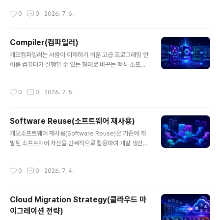
Script, Ruby, PHP, Lisp 계열 언어처럼 빠른 개발과 유
작성시간
0
0
2026. 7. 6.
연한 실행이 중요한 생태계에서 핵심적인 역할을 합니다.
인터프리터는 개발 편의성, 디버깅 효율, 동적 실행 기능을
제공하며, 현대 런타임의 중심 기술로도 널리 활용됩니다.
Compiler(컴파일러)
항목내용핵심 역할소스 코드 또는 중간 코드를 즉시 해석
글 내용
하여 실행주요 특징빠른 테스트, 유연한 실행, 동적 타입 처
개요컴파일러는 사람이 이해하기 쉬운 고급 프로그래밍 언
리, 즉시 오류 확인활용 분야스크립팅, 웹 프런트엔드, 데이
어를 컴퓨터가 실행할 수 있는 형태로 바꾸는 핵심 소프트
터 분석, 자동화, 교육, REPL 환경한줄 첨언: 인터프리터는
웨어입니다. C, C++, Rust, Go, Java, Swift와 같은 언
실행 속도보다 개발 민첩성과 유연성을 중시하는 실행 방
어 생태계의 기반에 있으며, 단순한 번역기를 넘어 최적화,
작성시간
0
0
2026. 7. 5.
식입니다.1..
오류 검출, 플랫폼 추상화, 보안 강화까지 담당합니다. 현대
소프트웨어 개발에서 컴파일러는 실행 성능과 개발 생산성
을 동시에 좌우하는 중요한 기술 요소입니다.항목내용핵심
Software Reuse(소프트웨어 재사용)
역할소스 코드를 목적 코드, 바이트코드, 중간 표현(IR) 등
글 내용
으로 변환주요 기능구문 분석, 의미 분석, 최적화, 코드 생
개요소프트웨어 재사용(Software Reuse)은 기존에 개
성, 오류 검출활용 분야시스템 소프트웨어, 임베디드, 게임
발된 소프트웨어 자산을 반복적으로 활용하여 개발 생산성
엔진, 서버, 모바일, 언어 런타임한줄 첨언: 컴파일러는 단
을 높이고 품질을 향상시키는 전략이다. 현대 소프트웨어
순 변환 도구가 아니라 성능과 안정성을 설계하는 엔진입
개발에서 비용 절감과 빠른 개발을 위해 필수적인 개념으
작성시간
0
0
2026. 7. 4.
니다.1..
로 자리잡고 있다.1. 개념 및 정의소프트웨어 재사용은 이미
개발된 코드, 컴포넌트, 라이브러리, 설계 패턴 등을 새로운
시스템이나 프로젝트에서 재활용하는 것을 의미한다. 이를
Cloud Migration Strategy(클라우드 마
통해 개발 시간과 비용을 줄이고, 검증된 코드의 활용으로
이그레이션 전략)
안정성을 확보할 수 있다.2. 특징항목설명비고생산성 향상
글 내용