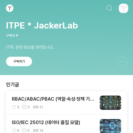
검색하기
티스토리
ITPE * JackerLab
구독자
9
ITPE 관련 정보를 정리합니다.
구독하기
신고하기 레이어
열기
인기글
RBAC/ABAC/PBAC (역할·속성·정책 기반
접근 제어)
3
3
조회
21
ISO/IEC 25012 (데이터 품질 모델)
0
0
조회
14