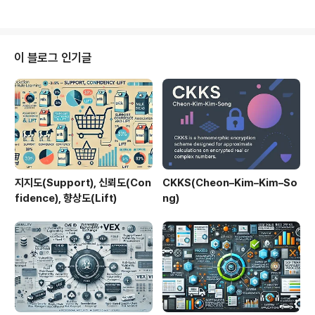
는 방식입니다. 복수의 질의를 활용함으로써 검색 커버리
지를 확장하고, 다양한 관점의 정보를 반영할 수 있어 정답
률과 응답 다양성이 크게 향상됩니다.1. 개념 및 정의 항목
설명 정의여러 형태의 질의에서 얻은 문서들을 결합하여 R
이 블로그 인기글
AG 시스템의 정답률을 높이는 검색 강화 기법목적문맥 검
색의 다양성과 정보 포괄성 증대필요성단일 질의로는 얻기
어려운 다양한 관점의 정보 확보Fusion은 단순한 병합이
아닌 중복 제거, 중요도 기반 재정렬 등의 전처리도 포함함
2. 특징특징..
지지도(Support), 신뢰도(Con
CKKS(Cheon–Kim–Kim–So
fidence), 향상도(Lift)
ng)