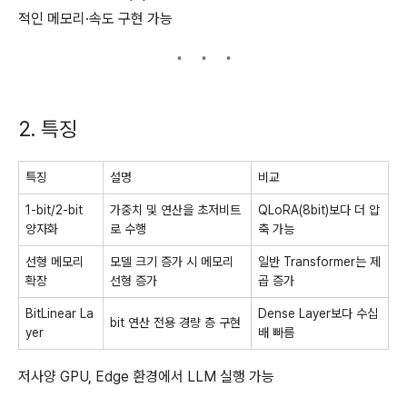
적인 메모리·속도 구현 가능
2. 특징
특징
설명
비교
1-bit/2-bit
가중치 및 연산을 초저비트
QLoRA(8bit)보다 더 압
양자화
로 수행
축 가능
선형 메모리
모델 크기 증가 시 메모리
일반 Transformer는 제
확장
선형 증가
곱 증가
BitLinear La
Dense Layer보다 수십
bit 연산 전용 경량 층 구현
yer
배 빠름
저사양 GPU, Edge 환경에서 LLM 실행 가능