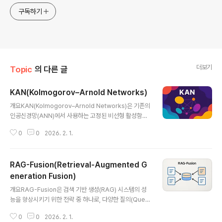
구독하기
더보기
Topic
의 다른 글
KAN(Kolmogorov–Arnold Networks)
글 내용
개요KAN(Kolmogorov–Arnold Networks)은 기존의
인공신경망(ANN)에서 사용하는 고정된 비선형 활성함수
대신, 학습 가능한 수학적 함수(예: B-spline)를 기반으로
0
0
2026. 2. 1.
각 뉴런을 대체한 새로운 신경망 구조입니다. 뉴런 대신 수
학적으로 해석 가능한 커널로 구성되어 더 높은 표현력과
해석 가능성을 제공합니다.1. 개념 및 정의 항목 설명 정의K
RAG-Fusion(Retrieval-Augmented G
olmogorov–Arnold 표현 정리에 기반한 수학적 함수 조
합으로 구성된 적응형 신경망 구조목적기존 딥러닝보다 더
eneration Fusion)
글 내용
해석 가능하고 수학적으로 강건한 구조 추구필요성블랙박
개요RAG-Fusion은 검색 기반 생성(RAG) 시스템의 성
스 모델의 해석 어려움, 과적합, 일반화 문제 해결KAN은
능을 향상시키기 위한 전략 중 하나로, 다양한 질의(Quer
뉴런을 제거하고 학습 가능한 B-spline 기반 커널 함수로
y Variants)를 통해 수집된 검색 결과를 융합(Fusion)하
모델을 구성함2. 특징특징설명비교뉴런 없는 구조ReL..
0
0
2026. 2. 1.
여 보다 정확하고 풍부한 문맥 정보를 생성 모델에 제공하