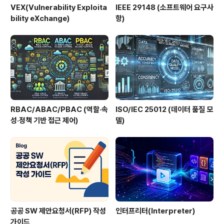
VEX(Vulnerability Exploita
IEEE 29148 (소프트웨어 요구사
bility eXchange)
항)
RBAC/ABAC/PBAC (역할·속
ISO/IEC 25012 (데이터 품질 모
성·정책 기반 접근 제어)
델)
공공 SW 제안요청서(RFP) 작성
인터프리터(Interpreter)
가이드