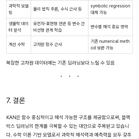
과학적 모델
symbolic regression
물리 법칙 추론, 수식 근사 등
링
대체 가능
생물학 데이
유전자-표현형 연관 등 변수 간
변수별 해석 중요 영역
터 분석
비선형 관계 학습
기존 numerical meth
계산 수학
고차원 함수 근사
od 보완 가능
복잡한 고차원 데이터에는 기존 딥러닝보다 느릴 수 있음
7. 결론
KAN은 함수 중심적이고 해석 가능한 구조를 제공함으로써, 블랙
박스 딥러닝의 한계를 극복할 수 있는 대안으로 주목받고 있습니
다. 수학 이론 기반 모델로서 과학적 해석력과 예측력을 모두 갖추