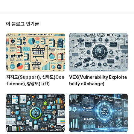
2. 특징특징..
델로, 텍스트 간 의미 유사도를 고정된 벡터 공간에서 계산
할 수 있게 해 줍니다. E5는 명시적 프롬프트와 다태스크
학습 방식으로 높은 정확도와 확장성을 확보합니다.1. 개념
및 정의 항목 설명 정의프롬프트 기반 다태스크 학습을 통
이 블로그 인기글
해 다양한 태스크에 적합한 텍스트 임베딩 생성 모델목적
의미 기반 검색 및 NLP 응용을 위한 강력한 벡터 표현 제
공필요성sparse 방법(BM25) 대비 의미 중심 검색 정확
도 개선E5는 HuggingFace Trans..
지지도(Support), 신뢰도(Con
VEX(Vulnerability Exploita
fidence), 향상도(Lift)
bility eXchange)