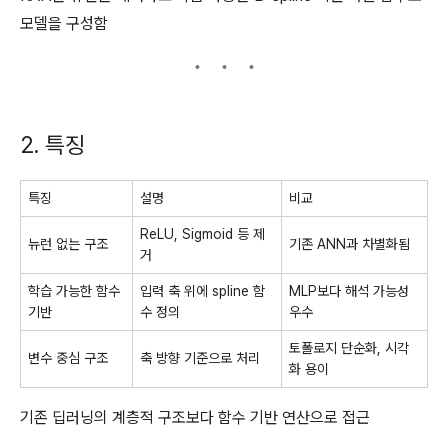
모델을 구성함
2. 특징
특징
설명
비교
ReLU, Sigmoid 등 제
뉴런 없는 구조
기존 ANN과 차별화됨
거
학습 가능한 함수
입력 축 위에 spline 함
MLP보다 해석 가능성
기반
수 정의
우수
토폴로지 단순화, 시각
변수 중심 구조
축 방향 기준으로 처리
화 용이
기존 딥러닝의 계층적 구조보다 함수 기반 연산으로 접근