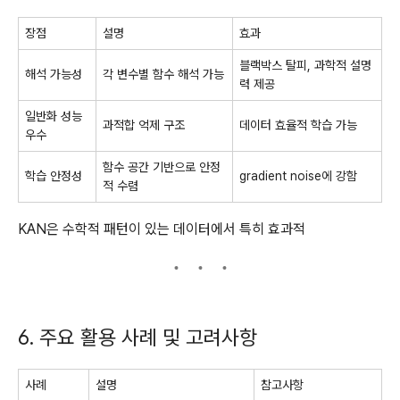
장점
설명
효과
블랙박스 탈피, 과학적 설명
해석 가능성
각 변수별 함수 해석 가능
력 제공
일반화 성능
과적합 억제 구조
데이터 효율적 학습 가능
우수
함수 공간 기반으로 안정
학습 안정성
gradient noise에 강함
적 수렴
KAN은 수학적 패턴이 있는 데이터에서 특히 효과적
6. 주요 활용 사례 및 고려사항
사례
설명
참고사항