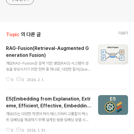
더보기
Topic
의 다른 글
RAG-Fusion(Retrieval-Augmented G
eneration Fusion)
글 내용
개요RAG-Fusion은 검색 기반 생성(RAG) 시스템의 성
능을 향상시키기 위한 전략 중 하나로, 다양한 질의(Quer
y Variants)를 통해 수집된 검색 결과를 융합(Fusion)하
0
0
2026. 2. 1.
여 보다 정확하고 풍부한 문맥 정보를 생성 모델에 제공하
는 방식입니다. 복수의 질의를 활용함으로써 검색 커버리
지를 확장하고, 다양한 관점의 정보를 반영할 수 있어 정답
E5(Embedding from Explanation, Extr
률과 응답 다양성이 크게 향상됩니다.1. 개념 및 정의 항목
설명 정의여러 형태의 질의에서 얻은 문서들을 결합하여 R
eme, Efficient, Effective, Embeddin
글 내용
AG 시스템의 정답률을 높이는 검색 강화 기법목적문맥 검
g)
개요E5는 다양한 자연어 처리 태스크에서 고품질의 텍스
색의 다양성과 정보 포괄성 증대필요성단일 질의로는 얻기
트 임베딩을 제공하기 위해 설계된 범용 임베딩 모델 시리
어려운 다양한 관점의 정보 확보Fusion은 단순한 병합이
즈입니다. 검색(Retrieval), 분류(Classification), RAG
아닌 중복 제거, 중요도 기반 재정렬 등의 전처리도 포함함
0
0
2026. 1. 31.
(Retrieval-Augmented Generation) 등에 특화된 모