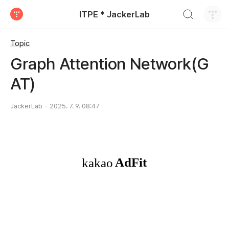
검색하기
ITPE * JackerLab
티스토리
Topic
Graph Attention Network(G
AT)
JackerLab
2025. 7. 9. 08:47