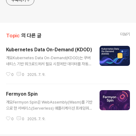
더보기
Topic
의 다른 글
Kubernetes Data On-Demand (KDOD)
글 내용
개요Kubernetes Data On-Demand(KDOD)는 쿠버
네티스 기반 워크로드에서 필요 시점에만 데이터를 자동으
로 마운트하거나 전송해 사용하는 동적 데이터 호출 모델
0
0
2025. 7. 9.
이다. 불필요한 데이터 마운트를 줄이고, 워크로드 부팅 시
간을 단축하며, 엣지 및 클라우드 환경에서 비용과 성능을
최적화하는 최신 데이터 관리 전략이다.1. 개념 및 정의KD
Fermyon Spin
OD는 Kubernetes 워크로드의 초기 실행 시점에 전체
글 내용
데이터를 미리 마운트하지 않고, 애플리케이션에서 실제
개요Fermyon Spin은 WebAssembly(Wasm)를 기반
접근이 일어날 때 데이터를 필요 범위만큼 동적으로 로딩
으로 한 서버리스(Serverless) 애플리케이션 프레임워크
하는 방식이다. 이를 통해 I/O 비용과 부팅 시간을 줄이고,
로, 초고속 기동성과 낮은 자원 소모를 통해 클라우드, 엣
스토리지 효율성을 극대화한다.목적 및 필요성대용량 데이
0
0
2025. 7. 9.
지, 개발 환경에서 모두 효율적으로 동작한다. 기존 컨테이
터 환경에서 부팅 지연 문제 해소불필요한 데이터 마운트
너 기반 서버리스 구조보다 빠르고 가벼우며, 개발자 친화
제거로 리소스 절감엣지 및..
적인 DX(Developer Experience)를 제공하는 점에서