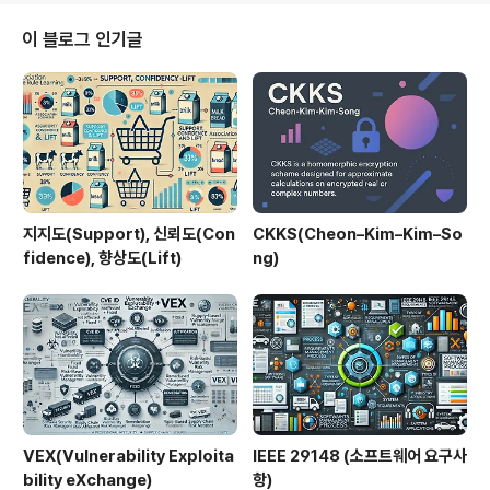
주목받고 있다.1. 개념 및 정의Spin은 Fermyon이 개발한
오픈소스 프레임워크로, Wasm 바이너리를 서버리스 함
이 블로그 인기글
수처럼 실행할 수 있도록 설계되었다. HTTP, Redis, MQ
TT 등의 이벤트 기반 트리거를 지원하며, Rust, Go, Jav
aScript 등의 언어로 개발한 코드를 Wasm으로 컴파일해
배포한다.목적 및 필요성컨테이너보다..
지지도(Support), 신뢰도(Con
CKKS(Cheon–Kim–Kim–So
fidence), 향상도(Lift)
ng)
VEX(Vulnerability Exploita
IEEE 29148 (소프트웨어 요구사
bility eXchange)
항)