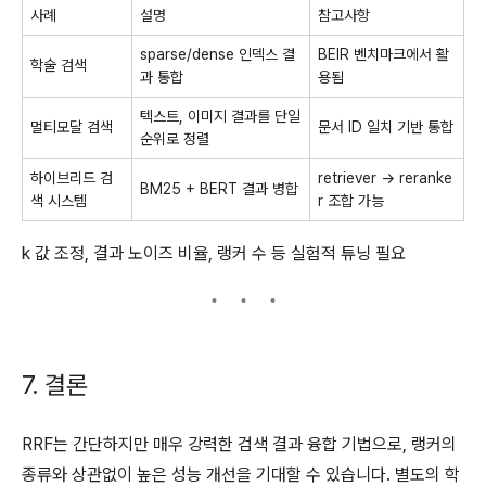
사례
설명
참고사항
sparse/dense 인덱스 결
BEIR 벤치마크에서 활
학술 검색
과 통합
용됨
텍스트, 이미지 결과를 단일
멀티모달 검색
문서 ID 일치 기반 통합
순위로 정렬
하이브리드 검
retriever → reranke
BM25 + BERT 결과 병합
색 시스템
r 조합 가능
k 값 조정, 결과 노이즈 비율, 랭커 수 등 실험적 튜닝 필요
7. 결론
RRF는 간단하지만 매우 강력한 검색 결과 융합 기법으로, 랭커의
종류와 상관없이 높은 성능 개선을 기대할 수 있습니다. 별도의 학