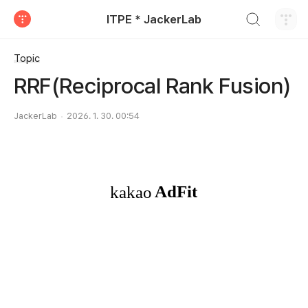
검색하기
ITPE * JackerLab
티스토리
Topic
RRF(Reciprocal Rank Fusion)
JackerLab
2026. 1. 30. 00:54