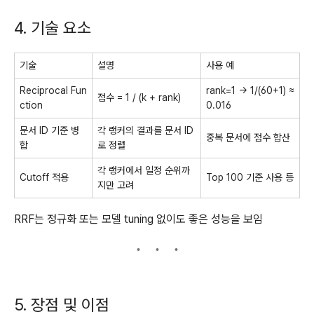
4. 기술 요소
기술
설명
사용 예
Reciprocal Fun
rank=1 → 1/(60+1) ≈
점수 = 1 / (k + rank)
ction
0.016
문서 ID 기준 병
각 랭커의 결과를 문서 ID
중복 문서에 점수 합산
합
로 정렬
각 랭커에서 일정 순위까
Cutoff 적용
Top 100 기준 사용 등
지만 고려
RRF는 정규화 또는 모델 tuning 없이도 좋은 성능을 보임
5. 장점 및 이점