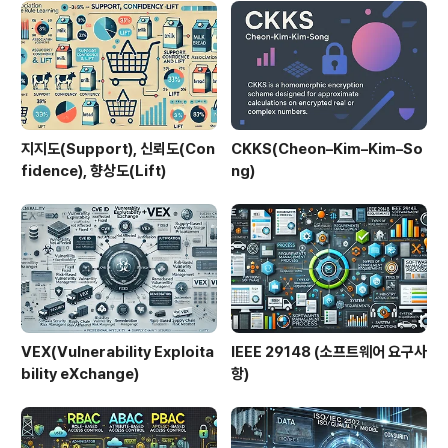
분위수 추정 필요t-digest는 평균값이 아닌 분포 형태를
요약해 통계적으로 의미 있는 추정을 가능하게 함2. 특징
특징설명비교메모리 효율성수백만 건도 수백 KB 이내 ..
지지도(Support), 신뢰도(Con
CKKS(Cheon–Kim–Kim–So
fidence), 향상도(Lift)
ng)
VEX(Vulnerability Exploita
IEEE 29148 (소프트웨어 요구사
bility eXchange)
항)