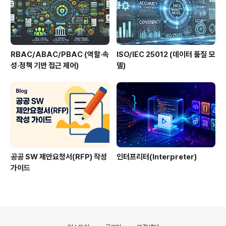
RBAC/ABAC/PBAC (역할·속
ISO/IEC 25012 (데이터 품질 모
성·정책 기반 접근 제어)
델)
공공 SW 제안요청서(RFP) 작성
인터프리터(Interpreter)
가이드
의안내