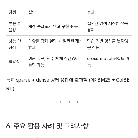
장점
설명
효과
높은 효
실시간 검색 시스템 적용
계산 복잡도가 낮고 구현 쉬움
율성
용이
성능 안
다양한 랭커 결합 시 일관된 개선
학습 기반 앙상블 못지않
정성
효과
은 성능
랭커 종류, 점수 체계 상관없이
cross-modal 융합도 가
범용성
통합 가능
능
특히 sparse + dense 랭커 융합에 효과적 (예: BM25 + ColBE
RT)
6. 주요 활용 사례 및 고려사항