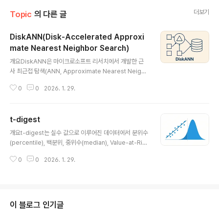
더보기
Topic
의 다른 글
DiskANN(Disk-Accelerated Approxi
mate Nearest Neighbor Search)
글 내용
개요DiskANN은 마이크로소프트 리서치에서 개발한 근
사 최근접 탐색(ANN, Approximate Nearest Neighb
or) 알고리즘으로, RAM이 아닌 디스크(SSD)에 저장된
0
0
2026. 1. 29.
고차원 벡터 데이터를 고속으로 검색할 수 있도록 설계되
었습니다. 수십억 개의 벡터도 소량의 메모리만으로 빠르
게 탐색할 수 있어, 대규모 검색 시스템에 적합합니다.1. 개
t-digest
념 및 정의 항목 설명 정의SSD에 저장된 대규모 벡터 인덱
글 내용
스에서 최근접 이웃을 근사적으로 탐색하는 알고리즘목적
개요t-digest는 실수 값으로 이루어진 데이터에서 분위수
RAM 사용을 최소화하면서도 빠른 벡터 검색 구현필요성
(percentile), 백분위, 중위수(median), Value-at-Ris
메모리 크기를 넘는 벡터 데이터를 실시간 탐색할 수 있는
k 등을 빠르고 정확하게 추정하기 위한 자료구조입니다. T
구조 필요DiskANN은 HNSW 기반 탐색과 SSD 친화적
0
0
2026. 1. 29.
ed Dunning이 고안한 이 구조는 대규모 데이터 스트림
인 I/O 최적화를 결합함2. 특징특징설명비교SSD 기반 인
환경에서도 고정된 메모리로 높은 정밀도를 유지하며, 특
덱스대부분의 인덱..
히 tail(꼬리) 영역에서의 정확도에 강점을 갖습니다.1. 개념
및 정의 항목 설명 정의분위수 계산을 위한 확률 밀도 추정
용 데이터 요약 구조목적중위수, 분위수 계산을 메모리 효
이 블로그 인기글
율적으로 수행필요성전체 데이터를 저장하지 않고 정확한