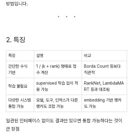
방법입니다.
2. 특징
특징
설명
비교
간단한 수식
1 / (k + rank) 형태로 점
Borda Count 등보다
기반
수 계산
직관적
supervised 학습 없이 적
RankNet, LambdaMA
학습 불필요
용 가능
RT 등과 대조됨
다양한 시스템
모델, 도구, 인덱스가 다른
embedding 기반 랭커
통합 가능
랭커도 조합 가능
도 가능
일관된 인터페이스 없이도 결과만 있으면 통합 가능하다는 것이
큰 장점