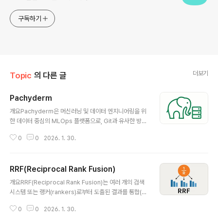
구독하기
더보기
Topic
의 다른 글
Pachyderm
글 내용
개요Pachyderm은 머신러닝 및 데이터 엔지니어링을 위
한 데이터 중심의 MLOps 플랫폼으로, Git과 유사한 방식
의 데이터 버전 관리와 자동화된 파이프라인 실행을 제공
0
0
2026. 1. 30.
합니다. Kubernetes 기반에서 작동하며, 반복 가능하고
추적 가능한 ML 워크플로우 구축을 가능하게 합니다.1. 개
념 및 정의 항목 설명 정의데이터 버전 관리와 파이프라인
RRF(Reciprocal Rank Fusion)
자동화를 지원하는 MLOps 플랫폼목적머신러닝 실험의
글 내용
반복성과 재현성을 확보필요성모델 뿐 아니라 데이터 변경
개요RRF(Reciprocal Rank Fusion)는 여러 개의 검색
이력도 관리하는 체계적 MLOps 구조 필요Pachyderm
시스템 또는 랭커(rankers)로부터 도출된 결과를 통합(fu
은 Git for Data를 표방하며, 코드뿐 아니라 데이터의 변
sion)하여, 더 우수한 전체 검색 성능을 달성하기 위한 앙
경 추적과 분기(Branching)를 지원2. 특징특징설명비교
0
0
2026. 1. 30.
상블 기법입니다. 간단한 수식과 높은 실용성으로 인해 정