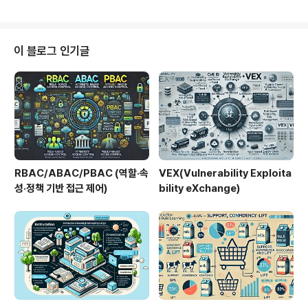
데이터 버전 관리Git과 유사한 커밋, 브랜치 구조DVC, La
보 검색(IR), 메타 검색 시스템, 하이브리드 검색 엔진에서
ke..
널리 사용됩니다.1. 개념 및 정의 항목 설명 정의여러 랭커
의 순위를 역순위 점수 기반으로 융합하는 알고리즘목적다
양한 랭커의 장점을 조합하여 검색 정확도 향상필요성하나
이 블로그 인기글
의 랭커가 가진 편향이나 한계를 보완RRF는 학습 없이도
강력한 성능을 내는 비가중치 기반 순위 융합 방법입니다.
2. 특징특징설명비교간단한 수식 기반1 / (k + rank) 형태
로 점수 계산Borda Count 등보다 직관적학습 ..
RBAC/ABAC/PBAC (역할·속
VEX(Vulnerability Exploita
성·정책 기반 접근 제어)
bility eXchange)