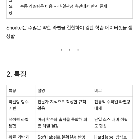
요
수동 라벨링은 비용·시간·일관성 측면에서 한계 존재
성
Snorkel은 수많은 약한 라벨을 결합하여 강한 학습 데이터셋을 생
성함
2. 특징
특징
설명
비교
라벨링 함수
전문가 지식으로 작성한 규칙
전통적 수작업 라벨링
기반
활용
대체
생성형 라벨
여러 함수의 출력을 통합해 최
단일 소스 대비 정확
통합
종 라벨 결정
도 향상
확률 기반 라
Soft label로 불확실성 반영
Hard label 방식보