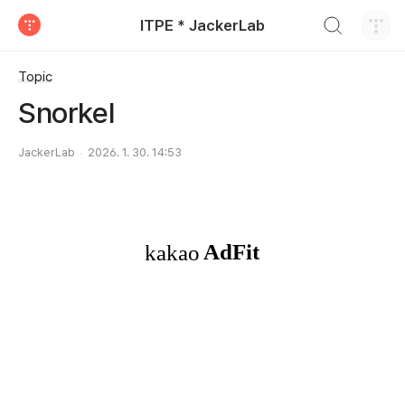
검색하기
ITPE * JackerLab
티스토리
Topic
Snorkel
JackerLab
2026. 1. 30. 14:53