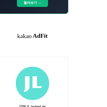
둘러보기 →
ITPE * JackerLab