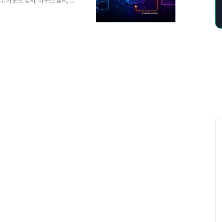
 키보드 입력, 마우스 클릭, 네
럽트가 발생하며, 이를 통해 시스
대 운영체제와 임베디드 시스템에
럽트는 CPU가 실행 중인 프로
 루틴(ISR: Interrupt
징구분설명비교/차별점비동기 처리이
 기반중요도에..