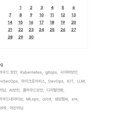
1
2
3
4
5
6
7
8
9
10
11
12
13
14
15
16
17
18
19
20
21
22
23
24
25
26
27
28
29
30
ag
라우드 보안,
Kubernetes,
gitops,
사이버보안,
evSecOps,
마이크로서비스,
DevOps,
IOT,
LLM,
러닝,
AI보안,
클라우드보안,
디지털전환,
라우드네이티브,
MLops,
ci/cd,
생성형AI,
sre,
DPR,
머신러닝,