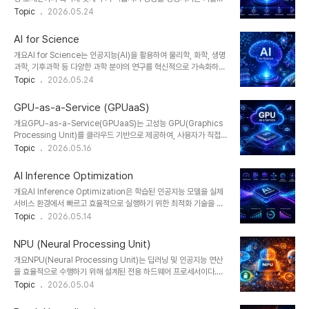
것이 아니라, 각 요소의 중요도를 계산하여 가중치를 부여하고 중요한
다. 기본 모델은 범용적인 지식을 갖고 있지만, 실제 서비스에서는 특
Topic
2026.05.24
정보에 더 집중하는 방식의 알고리즘이다.2. 특징구분설명비교/차별
정 산업(금융, 의료, 법률 등)에 맞는 정밀한 응답이 요구되므로
점중요도 기반 처리핵심 정보에 집중균등 처리 대비 효율성 증가병렬
Fine-Tuning이 필수적으로 활용된다. 최근에는 비용과 효율을 고려
처리..
AI for Science
한 PEFT(Parameter-Efficient Fine-Tuning) 방식이 주목받고
개요AI for Science는 인공지능(AI)을 활용하여 물리학, 화학, 생명
있다.1. 개념 및 정의LLM Fine-Tuning은 사전 학습된 언어모델을
과학, 기후과학 등 다양한 과학 분야의 연구를 혁신적으로 가속화하는
특정 데이터셋으로 추가 학습시켜, 원하는 작업이나 도메인에 최적화
접근 방식이다. 대규모 데이터 분석, 시뮬레이션, 패턴 발견, 신약 개발
Topic
2026.05.24
하는 과정이다.2. 특징구분설명비교/차별점도메인 특화특정 분야 최
등 기존 연구 방식으로는 수십 년이 걸릴 문제를 단축할 수 있으며, 최
적화범용 모델 대비 정확도 향상성능 개선응답 품질 향상프롬프트만
근 AlphaFold, Materials Discovery AI 등 사례를 통해 그 효과
활용 대비..
GPU-as-a-Service (GPUaaS)
가 입증되고 있다.1. 개념 및 정의AI for Science는 과학적 문제 해
개요GPU-as-a-Service(GPUaaS)는 고성능 GPU(Graphics
결을 위해 머신러닝, 딥러닝, 시뮬레이션 AI 등을 활용하여 새로운 지
Processing Unit)를 클라우드 기반으로 제공하여, 사용자가 직접
식 발견과 연구 효율을 극대화하는 기술 및 방법론이다.2. 특징구분설
하드웨어를 구축하지 않고도 AI 학습, 추론, 데이터 처리 등을 수행할
Topic
2026.05.16
명비교/차별점데이터 기반 연구대규모 데이터 분석실험 중심 연구 대
수 있도록 하는 서비스 모델이다. AI 및 딥러닝 수요 증가로 인해
비 속도 향상예측 능력미래 결과 예측단순 분석 대비 활..
GPU 자원의 중요성이 급격히 커지면서, GPUaaS는 스타트업부터
AI Inference Optimization
대기업까지 필수 인프라로 자리잡고 있다. 특히 NVIDIA, AWS,
개요AI Inference Optimization은 학습된 인공지능 모델을 실제
Azure, Google Cloud 등 주요 클라우드 사업자들이 다양한 GPU
서비스 환경에서 빠르고 효율적으로 실행하기 위한 최적화 기술을 의
서비스를 제공하며 시장 경쟁이 가속화되고 있다.1. 개념 및 정의
미한다. 특히 LLM, 딥러닝 모델이 대형화됨에 따라 추론 속도, 비용,
Topic
2026.05.14
GPUaaS는 클라우드 환경에서 GPU 연산 자원을 온디맨드 방식으
지연 시간(latency), 에너지 효율성 문제가 중요한 이슈로 떠오르고
로 제공하는 서비스로, 사용자는 필요한 만큼 GPU를 할당받아 AI
있다. 이를 해결하기 위해 하드웨어 가속, 모델 경량화, 컴파일 최적화
모..
NPU (Neural Processing Unit)
등 다양한 기술이 적용되고 있으며, AI 서비스 품질을 좌우하는 핵심
개요NPU(Neural Processing Unit)는 딥러닝 및 인공지능 연산
요소로 평가된다.1. 개념 및 정의AI Inference Optimization은 학
을 효율적으로 수행하기 위해 설계된 전용 하드웨어 프로세서이다.
습이 완료된 모델을 실제 운영 환경에서 효율적으로 실행하기 위한 기
CPU와 GPU가 범용 연산에 초점을 맞춘 것과 달리, NPU는 행렬 연
Topic
2026.05.04
술로, 속도 향상, 비용 절감, 리소스 최적화를 목표로 한다.2. 특징구분
산, 텐서 연산 등 AI 워크로드에 최적화되어 있어 높은 성능과 전력 효
설명비교/차별점실시간 성능 개선응답 속도 최적화학습 단계..
율을 제공한다. 스마트폰, 자율주행, 엣지 AI, 데이터센터 등 다양한 분