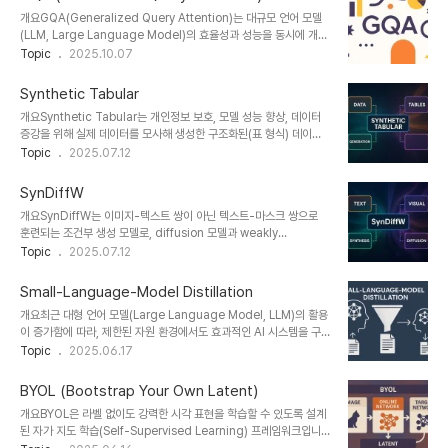
의ALiBi (Attention with Linear Biases)어텐션에 선형 바이어스
개요GQA(Generalized Query Attention)는 대규모 언어 모델
를 적용한 위치 인코딩 기법목적긴 문맥 처리 및 일반화 개선시퀀스 길
(LLM, Large Language Model)의 효율성과 성능을 동시에 개선
이 확장성 확보필요성기존 위치 인코딩의 한계고정 길이 학습 데이터
하기 위해 제안된 새로운 어텐션(attention) 메커니즘이다. 기존
Topic
2025.10.07
의존성ALiBi는 추가 파라미터나 학습 과정 없이 단순한 수학적 바이
Multi-Head Attention(MHA) 구조를 최적화하여, 메모리 사용량
어스만으로 긴 시퀀스 처리 능력을 제공한다.2. 특..
과 연산량을 줄이면서도 정확도와 추론 품질을 유지하거나 향상시키
Synthetic Tabular
는 것을 목표로 한다.1. 개념 및 정의 항목 내용 설명 정의GQA
개요Synthetic Tabular는 개인정보 보호, 모델 성능 향상, 데이터
(Generalized Query Attention)효율적 어텐션 계산을 위한 개선
증강을 위해 실제 데이터를 모사해 생성한 구조화된(표 형식) 데이터
된 구조목적LLM의 성능·효율 동시 개선추론 속도 및 메모리 최적화필
이다. 의료, 금융, 산업 분야에서 민감한 정보를 대체하거나, 부족한 데
Topic
2025.07.12
요성모델 규모 증가에 따른 자원 소모효율적 학습 및 추론 구조 필요
이터를 보완하는 용도로 활용된다. 생성적 인공지능 기술(GAN,
GQA는 기존 MHA 구조에서 발생하는 비효율성을 개..
VAE, Diffusion 등)의 발달로 그 정밀도와 활용성은 급격히 향상되
SynDiffW
고 있다.1. 개념 및 정의Synthetic Tabular는 현실 세계의 표 형태
개요SynDiffW는 이미지-텍스트 쌍이 아닌 텍스트-마스크 쌍으로
데이터(예: 고객 정보, 환자 기록 등)를 수학적/통계적으로 모사하여
훈련되는 조건부 생성 모델로, diffusion 모델과 weakly
생성된 인공 데이터로, 원본과 유사한 통계적 특성과 관계 구조를 갖는
supervised 학습을 결합한 새로운 접근 방식이다. 기존 diffusion
Topic
2025.07.12
다.목적: 민감 정보 보호, 데이터 부족 문제 해결, AI 모델 학습 성능 개
기반 생성 모델의 한계를 극복하며 고해상도, 구조 보존, 정확도 향상
선필요성: 개인정보보호법 강화 및 데이터 이동/공유 제한 환..
측면에서 주목받고 있다.1. 개념 및 정의SynDiffW는 “Synthetic
Small-Language-Model Distillation
Diffusion with Weak supervision”의 약자로, 약한 감독 학습 환
개요최근 대형 언어 모델(Large Language Model, LLM)의 활용
경에서 diffusion 모델을 훈련해, 실제 이미지-텍스트 데이터 없이도
이 증가함에 따라, 제한된 자원 환경에서도 효과적인 AI 시스템을 구
텍스트 조건부 이미지를 생성하는 혁신적 프레임워크다.목적: 제한된
현하기 위한 기술로 Small-Language-Model Distillation(소형
Topic
2025.06.17
감독 정보(예: 마스크, 라벨)로도 고품질 이미지를 생성하는 조건부 생
언어 모델 지식 증류)이 주목받고 있습니다. 본 포스트에서는 LLM으
성 기술 구현필요성: 고비용 이미지-텍스트 라벨링..
로부터 작은 모델로 지식을 전이하는 증류(distillation) 기술의 개념,
BYOL (Bootstrap Your Own Latent)
필요성, 적용 방식 및 실제 사례를 중심으로 상세히 살펴봅니다.1. 개념
개요BYOL은 라벨 없이도 강력한 시각 표현을 학습할 수 있도록 설계
및 정의Small-Language-Model Distillation은 고성능의 대형
된 자가 지도 학습(Self-Supervised Learning) 프레임워크입니
언어 모델(teacher model)로부터 작은 언어 모델(student