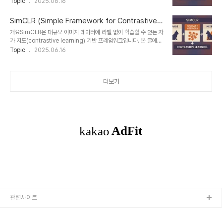
다. 기존 대조 학습(Contrastive Learning)과는 달리, negative
Topic
2025.06.16
model)로 지식을 압축하여 전이하는 기술입니다. 이 방법은 성능 저
sample 없이도 representation을 학습할 수 있다는 점에서 새로
하를 최소화하면서도 경량화된 모..
운 패러다임을 제시합니다. 본 글에서는 BYOL의 구조, 핵심 기술 요
SimCLR (Simple Framework for Contrastive L
소, 기존 기법과의 차이, 장점 및 활용 사례를 심층 분석합니다.1. 개념
earning of Visual Representations)
개요SimCLR은 대규모 이미지 데이터에 라벨 없이 학습할 수 있는 자
및 정의BYOL(Bootstrap Your Own Latent)은 이미지의 두
가 지도(contrastive learning) 기반 프레임워크입니다. 본 글에서
augmented view 간의 표현을 예측하도록 학습하면서,
는 SimCLR의 학습 구조, 핵심 기술 요소, 일반 지도 학습 대비 특징,
Topic
2025.06.16
negative pair 없이도 유의미한 표현을 획득하는 자가 지도 학습 방
성능 및 실제 활용 사례를 심층적으로 분석합니다.1. 개념 및 정의
법입니다.목적: 라벨 없이 견고하고 일반..
SimCLR(Simple Framework for Contrastive Learning of
Visual Representations)는 이미지 간의 유사성/비유사성을 기반
더보기
으로 시각 표현을 학습하는 대조 학습(Contrastive Learning) 기
법입니다. 주어진 이미지에 다양한 변형(augmentation)을 가해 양
성 쌍(positive pair)을 만들고, 서로 다른 이미지들과의 차별화를 통
해 강건한 특징 ..
관련사이트