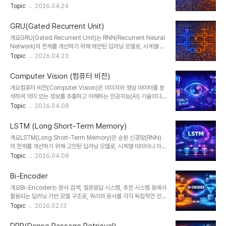
인식 등 다양한 분야에서 핵심 역할을 수행한다. 특히 Transformer
Topic
2026.04.24
한다.2. 특징구분설명비교 요소의미 기반 표현단어 의미를 벡터로 변
구조의 등장 이후 Attention은 AI 모델 성능 혁신의 중심 기술로 자
환One-hot 대비 의미 반영저차원 벡터차원 축소된 표현Sparse →
리 잡았다.1. 개념 및 정의Attention은 입력 시퀀스 전체를 동일하게
Dense관계 학습단어 간 관계..
GRU(Gated Recurrent Unit)
처리하는 대신, 특정 시점에서 중요한 정보에 가중치를 부여하여 처리
개요GRU(Gated Recurrent Unit)는 RNN(Recurrent Neural
하는 메커니즘이다. 이는 인간이 정보를 처리할 때 중요한 부분에 집중
Network)의 한계를 개선하기 위해 제안된 딥러닝 모델로, 시계열 데
하는 방식과 유사하며, 장기 의존성(Long-term dependency) 문
이터와 자연어 처리에서 높은 성능을 보이는 구조이다. LSTM(Long
Topic
2026.04.23
제를 효과적으로 해결한다.2. 특징구분설명비교 요소선택적 집중중요
Short-Term Memory)과 유사한 게이트 구조를 가지지만 더 단순
한 정보에 가중치 부여RNN 대비 효율적병렬 처리전체 시퀀스 동시..
한 구조로 설계되어 계산 효율성과 학습 속도 측면에서 강점을 가진
Computer Vision (컴퓨터 비전)
다.1. 개념 및 정의GRU는 순환 신경망의 일종으로, 과거 정보와 현재
개요컴퓨터 비전(Computer Vision)은 이미지와 영상 데이터를 분
입력을 결합하여 시계열 데이터를 처리하는 모델이다. 기존 RNN이
석하여 의미 있는 정보를 추출하고 이해하는 인공지능(AI) 기술이다.
가진 기울기 소실(Vanishing Gradient) 문제를 해결하기 위해 게
딥러닝과 GPU 발전으로 급격히 성장했으며, 자율주행, 의료 영상 분
Topic
2026.04.08
이트(Gate) 메커니즘을 도입하였으며, 업데이트 게이트(Update
석, 보안 시스템 등 다양한 산업에서 핵심 기술로 활용되고 있다. 특히
Gate)와 리셋 게이트(Reset Gate)를 통해 정..
CNN(Convolutional Neural Network)의 등장 이후 컴퓨터 비
LSTM (Long Short-Term Memory)
전의 정확도는 인간 수준에 근접하는 성과를 보이고 있다.1. 개념 및 정
개요LSTM(Long Short-Term Memory)은 순환 신경망(RNN)
의컴퓨터 비전은 디지털 이미지나 비디오에서 객체, 패턴, 특징을 인식
의 한계를 개선하기 위해 고안된 딥러닝 모델로, 시계열 데이터나 자연
하고 해석하는 기술이다. 인간의 시각 시스템을 모방하여 컴퓨터가 시
어 처리에서 장기 의존성(Long-term dependency)을 효과적으
Topic
2026.04.08
각 정보를 이해하도록 만드는 것이 목적이다.주요 기능으로는 이미지
로 학습할 수 있도록 설계되었다. 1997년 Hochreiter와
분류(Image Classification), 객체 탐지(Object Det..
Schmidhuber에 의해 제안되었으며, 현재까지도 음성 인식, 번역,
Bi-Encoder
금융 예측 등 다양한 분야에서 핵심 모델로 활용되고 있다.1. 개념 및
개요Bi-Encoder는 문서 검색, 질문응답 시스템, 추천 시스템 등에서
정의LSTM은 기존 RNN이 갖는 기울기 소실(Vanishing
활용되는 딥러닝 기반 모델 구조로, 쿼리와 문서를 각각 독립적인 인코
Gradient) 문제를 해결하기 위해 게이트(Gate) 구조를 도입한 신경
더(Encoder)로 임베딩한 후, 벡터 유사도 계산을 통해 관련성 있는
Topic
2026.02.13
망이다. 입력, 출력, 망각 게이트를 통해 정보의 흐름을 제어하며, 필요
결과를 효율적으로 검색할 수 있도록 설계된 구조입니다. 대규모 문서
한 정보는 유지하고 불필요한 정보는 제거하는 방식으로 장기 기억을
컬렉션에서 빠른 검색이 가능하며, Dense Retriever의 핵심 아키텍
가능하..