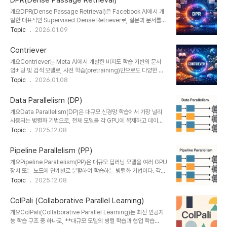
DPR(Dense Passage Retrieval)
처입니다.1. 개념 및 정의 항목 설명 비고 정의쿼리와 문서를 각각 독립
개요DPR(Dense Passage Retrieval)은 Facebook AI에서 개
된 인코더로 임베딩하여 유사도 계산Dense Retrieval의 기반 구조
발한 대표적인 Supervised Dense Retriever로, 질문과 문서를
목적대규모 데이터에서 효율적이고 빠른 정보 검색실시간 QA 및 검
각각 임베딩한 후 벡터 간 유사도를 기반으로 관련 문서를 검색하는 방
Topic
2026.01.09
색 서비스에 적합필요성Sparse 방식(BM25 등)의 한계를 극복의미
식입니다. 특히 오픈 도메인 질문응답(Open-domain QA) 시스템
기반 검색 지원2. 특징항목설명비교독립 임베딩쿼리/문서 사전 임베
에서 정답이 포함된 문서를 빠르게 찾아주는 핵심 컴포넌트로 널리 활
딩으..
Contriever
용되고 있습니다.1. 개념 및 정의 항목 설명 비고 정의질문과 문서를 각
개요Contriever는 Meta AI에서 개발한 비지도 학습 기반의 문서
각 벡터로 임베딩하여 유사도 기반 검색을 수행하는 모델Dense
임베딩 및 검색 모델로, 사전 학습(pretraining)만으로도 다양한 오
Retriever의 대표 주자목적QA 시스템에서 정확한 정답이 포함된 문
픈 도메인 질문응답(Open-domain QA) 및 문서 검색(Doc
Topic
2026.01.08
서 빠르게 검색Sparse 방식 대비 효율성 향상필요성정밀한 정보검색
Retrieval) 태스크에서 높은 성능을 보입니다. 기존의 Supervised
이 필요한 QA 시스템에서 높은 정확도 요구대규모 문서에서도 실..
Dense Retriever보다도 우수한 성능을 보이며, 별도의 라벨링 데이
Data Parallelism (DP)
터 없이도 강력한 검색 품질을 제공합니다.1. 개념 및 정의 항목 설명
개요Data Parallelism(DP)은 대규모 신경망 학습에서 가장 널리
비고 정의Contriever는 contrastive learning 기반의 비지도 학
사용되는 병렬화 기법으로, 전체 모델을 각 GPU에 복제하고 데이터
습 문서 검색 모델Dense Passage Retriever 계열목적오픈 도메
배치를 나누어 병렬로 처리하는 방식이다. 이 접근 방식은 모델 크기가
Topic
2025.12.08
인 검색에서 고품질의 문서 검색을 비지도 학습만으로 구현
GPU 메모리 한계에 맞는 경우 가장 효율적인 확장 전략으로, 대형 데
Supervised 대비 비용 절감필요성라벨링..
이터셋을 빠르고 안정적으로 학습할 수 있게 해준다.1. 개념 및 정의
Pipeline Parallelism (PP)
DP는 **데이터를 여러 GPU로 분할(Sharding)**하여 동시에 학
개요Pipeline Parallelism(PP)은 대규모 딥러닝 모델을 여러 GPU
습을 수행하고, 각 GPU가 계산한 Gradient를 집계하여(Global
장치 또는 노드에 단계별로 분할하여 학습하는 병렬화 기법이다. 각
Synchronization) 모델을 업데이트하는 구조이다. 모든 GPU는 동
GPU가 서로 다른 Layer 또는 Block을 담당하며, 입력 데이터가 파
Topic
2025.12.08
일한 모델을 보유하므로, 파라미터 동기화(Synchronization)만 이
이프라인처럼 순차적으로 흐르도록 구성된다. 이 방식은 GPU 메모리
루어지면 일관된 학습 결과를 얻을 수 있다.즉, DP는 ‘데..
한계를 극복하고, 모델 학습 속도를 높이는 핵심 기술로 사용된다.1. 개
ColPali (Collaborative Parallel Learning)
념 및 정의PP는 모델의 Layer 단위를 여러 장비로 나누어 병렬 처리
개요ColPali(Collaborative Parallel Learning)는 최신 인공지
하는 구조로, 하나의 미니배치가 여러 Stage를 순차적으로 통과한다.
능 학습 구조 중 하나로, **대규모 모델의 병렬 학습과 협업 학습
각 Stage는 특정 Layer 그룹을 담당하며, 전 단계의 출력을 받아 다