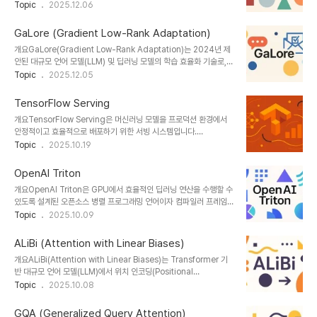
(Collaborative Learning)**을 결합하여 효율적인 분산 트레이닝
Topic
2025.12.06
음 단계로 전달한다.예를 들어, 48개의 Transformer Layer를 가
을 구현하는 기법이다. 이 방식은 여러 GPU/노드가 독립적으로 학습
진 모델을 4개의 GPU에 나누면, 각 GPU가 12..
하면서도 상호 정보를 공유해, 성능과 학습 안정성을 동시에 확보할 수
GaLore (Gradient Low-Rank Adaptation)
있다.ColPali는 기존의 Data Parallelism 및 Model
개요GaLore(Gradient Low-Rank Adaptation)는 2024년 제
Parallelism 한계를 극복하고, 각 학습 노드 간 협업적 업데이트를
안된 대규모 언어 모델(LLM) 및 딥러닝 모델의 학습 효율화 기술로,
통해 더 빠르고 효율적인 학습을 지원한다.1. 개념 및 정의ColPali는
GPU 메모리 사용량을 크게 줄이면서도 기존 성능을 유지하거나 개선
Topic
2025.12.05
이름 그대로 Collaborative(협업적) + Parallel(병렬적) 학습 개념
하는 저랭크(低秩) 기반 적응 학습(Low-Rank Adaptation) 방법
을 결합한 프레임워크다. 각 노..
이다. LoRA(Low-Rank Adaptation)의 발전형으로, 학습 중
TensorFlow Serving
**Gradient(기울기)**에 저랭크 근사(Low-Rank
개요TensorFlow Serving은 머신러닝 모델을 프로덕션 환경에서
Approximation)를 적용해 메모리 및 계산 효율을 동시에 확보한
안정적이고 효율적으로 배포하기 위한 서빙 시스템입니다.
다.1. 개념 및 정의GaLore는 모델 학습 단계에서 Gradient 행렬을
TensorFlow 모델뿐 아니라 다양한 ML 프레임워크의 모델을 지원
Topic
2025.10.19
저랭크(Low-Rank) 형태로 분해하여, 학습 시 필요한 메모리 사용량
하며, 실시간 추론과 확장성을 제공하는 엔터프라이즈급 솔루션입니
과 연산량을 줄이는 방법이다. 이는 기존 LoRA가 ..
다.1. 개념 및 정의 항목 설명 비고 정의머신러닝 모델 서빙을 위한 유
OpenAI Triton
연하고 확장 가능한 시스템구글 개발목적학습된 모델을 프로덕션 환
개요OpenAI Triton은 GPU에서 효율적인 딥러닝 연산을 수행할 수
경에서 안정적으로 제공실시간 추론 지원필요성모델 학습과 배포 간
있도록 설계된 오픈소스 병렬 프로그래밍 언어이자 컴파일러 프레임
격차 해소MLOps 필수 구성요소ML 모델 운영을 위한 핵심 인프라입
워크이다. Python 기반으로 사용이 간편하면서도 CUDA에 필적하
Topic
2025.10.09
니다.2. 특징특징설명비교다중 모델 관리여러 버전의 모델을 동시에
는 성능을 제공하여, 맞춤형 GPU 커널 최적화를 가능하게 한다.1. 개
로드 및 서빙롤백·버전 관리 용이고성능 추론gRPC/REST API 기반
념 및 정의 항목 내용 설명 정의OpenAI TritonGPU 병렬 연산 최적
실시간 추론 제공배치 추론 대비 저지연확장..
ALiBi (Attention with Linear Biases)
화 언어 및 컴파일러목적고성능 딥러닝 연산 커널 개발CUDA 대체·
개요ALiBi(Attention with Linear Biases)는 Transformer 기
보완필요성맞춤형 커널 개발의 복잡성 해결연구자·개발자 접근성 향
반 대규모 언어 모델(LLM)에서 위치 인코딩(Positional
상Triton은 GPU 프로그래밍의 진입 장벽을 낮추면서도 강력한 최적
Encoding)을 대체하는 새로운 접근 방식이다. 전통적인 절대적·상
Topic
2025.10.08
화 기능을 제공한다.2. 특징특징설명비고Python 친화적Python 코
대적 위치 인코딩의 한계를 극복하며, 학습된 모델이 더 긴 시퀀스에서
드 스타일로 작성 가능배우기 쉬움고성능 최적화자동 메모리 관리·벡
도 일반화할 수 있도록 설계되었다.1. 개념 및 정의 항목 내용 설명 정
터화 지원CUDA 수..
GQA (Generalized Query Attention)