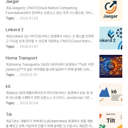
Jaeger
tracestate를 추가하여 구현됩니다.1. 개념 및 정의 항목 설명 정의
개요Jaeger는 CNCF(Cloud Native Computing
분산 추적 정보를 HTTP 헤더를 통해 전달하기 위한 W3C 표준목적
Foundation)에서 관리하는 오픈소스 분산 추적 시스템으로, 마이크
서비스 간 요청 추적의 일관성과 상호운용성 확보필요성다양한 플랫
로서비스 기반 애플리케이션에서 요청 흐름을 추적하고 성능 병목을
Topic
2026.01.25
폼과 언어 간 통합 추적 구현 필요마이크로서비스 및 서버리스 아키텍
분석하며, 시스템의 의존 관계를 시각화합니다. OpenTracing 표준
처에서 핵심 추적 도구로 활용2. 특징특징설명비교경량 표준단순한
을 기반으로 하며, 성능 최적화 및 장애 진단에 필수적인 도구입니다.1.
텍스트 기반 ..
Linkerd 2
개념 및 정의 항목 설명 정의서비스 간 요청 흐름을 시각화하고 추적하
개요Linkerd 2는 마이크로서비스 환경에서 서비스 간 통신을 안전하
는 분산 트레이싱 시스템목적병목 탐지, 성능 분석, 서비스 관계 분석
고 가시성 있게 관리할 수 있도록 지원하는 CNCF(Cloud Native
필요성마이크로서비스 아키텍처에서의 복잡한 요청 흐름 추적 필요서
Computing Foundation) 프로젝트의 경량 서비스 메시
Topic
2026.01.07
비스 간 호출의 흐름을 투명하게 파악하여 디버깅 및 최적화 가능2. 특
(Service Mesh)이다. 성능과 단순성에 중점을 둔 설계로,
징특징설명비교OpenTracing 기반표준 API를 사용한 추적 데이터
Kubernetes 기반 환경에서 보안, 관찰성, 신뢰성 향상을 제공한다.1.
수집OpenTeleme..
Homa Transport
개념 및 정의 항목 설명 정의Kubernetes 환경 내에서 서비스 간 통
개요Homa Transport는 대규모 데이터센터 환경에서 **낮은 지연
신을 프록시 기반으로 제어 및 보호하는 경량 서비스 메시목적서비스
(latency)**과 높은 처리량을 동시에 달성하기 위해 설계된 신뢰성
간 TLS 암호화, 트래픽 제어, 모니터링 등을 자동화필요성애플리케이
있는 메시지 전송 프로토콜입니다. 기존의 TCP, RDMA 기반 전송
Topic
2025.12.31
션 코드 변경 없이 통신 보안 및 가시성 확보 필요Linkerd 2는
방식의 병목을 해결하기 위한 대안으로, 메시지 중심(message-
Envoy가 아닌 Rust 기반 프록시 linkerd2-proxy를 사용한다..
oriented) 전송 구조와 공정한 대기시간 제어를 통해 마이크로서비
k6
스 및 클라우드 환경에서 효율적인 통신을 보장합니다.1. 개념 및 정의
개요k6는 현대 애플리케이션과 마이크로서비스 환경에서 성능 및 부
항목 내용 비고 정의데이터센터 네트워크에서 저지연 및 공정성을 보
하 테스트를 수행하기 위한 오픈소스 도구이다. JavaScript 기반 스
장하는 메시지 전송 프로토콜John Ousterhout 외 연구진 개발목
크립팅과 클라우드/온프레미스 실행을 지원하며, CI/CD 파이프라인
Topic
2025.10.04
적짧은 지연 시간과 높은 처리량을 동시에 달성TCP 병목 현상 개선
과 자연스럽게 통합되어 DevOps 및 SRE 문화에 최적화된 테스트
필요성마이크로서비스, RPC 등에서 TCP의 지연 불균형 문제 해결
자동화를 가능하게 한다.1. 개념 및 정의항목내용설명정의k6성능·부
메시지 단위 우선순..
Tilt
하 테스트용 오픈소스 도구목적안정성 및 확장성 검증실제 사용자 트
개요Tilt는 개발자가 쿠버네티스(Kubernetes) 환경에서 로컬 개발
래픽 시뮬레이션필요성마이크로서비스·클라우드 환경 확산대규모 동
을 빠르고 반복 가능하게 만들기 위해 설계된 도구입니다. 복잡한 마이
시 접속 검증 필수k6는 단순 벤치마킹을 넘어, 실제 서비스 운영 환경