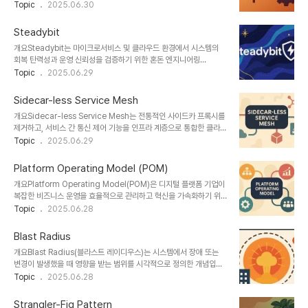
터페이스를 제공한다. Dapr(Distributed Application
Topic
2025.06.30
름 자동화필요성마이크로서비스 환경에서 분산 상태, 재시도, 트랜잭
Runtime)은 마이크로서비스를 위한 사이드카 기반 런타임 플랫폼으
션 복잡성을 단순화2. 아키텍처 및 구성 요소구성 요소설명예시
로, 상태, pub/sub, 시크릿, 구성 등 다양한 기능을 제공하며, 최근에
Temporal S..
Steadybit
는 피처 플래그 기능도 내장하였다. 본 글에서는 OpenFeature와
개요Steadybit는 마이크로서비스 및 클라우드 환경에서 시스템의
Dapr의 결합 구조, Dapr Provider 구성 방식, 사용 사례 및 기대 효
회복 탄력성과 운영 신뢰성을 검증하기 위한 혼돈 엔지니어링
과 등을 정리한다.1. 개념 및 정의 항목 설명 OpenFeature벤더 중립
(Chaos Engineering) 플랫폼이다. 이 글에서는 Steadybit의 개
Topic
2025.06.29
적 피처 플래그 표준화 라이브러리다양한 백엔드와 연동 가능 Dapr
념, 기술 아키텍처, 핵심 기능, 실제 활용 사례 등을 다루며, 안정성과
클라우드 네이티브 앱 개발을 위한 사이드카 런타임상태..
가용성을 강화하고자 하는 DevOps 및 SRE 팀에 실질적인 인사이트
Sidecar-less Service Mesh
를 제공한다. 1. 개념 및 정의 항목 설명 정의Steadybit는 장애 시나
개요Sidecar-less Service Mesh는 전통적인 사이드카 프록시를
리오를 정의하고, 실제 환경에서 시스템의 복원력을 테스트하는 혼돈
제거하고, 서비스 간 통신 제어 기능을 인프라 계층으로 통합한 클라우
엔지니어링 SaaS 플랫폼이다.목적시스템의 복원력 향상, 장애 예방,
드 네이티브 네트워크 아키텍처이다. 본 글은 이 기술의 개념, 도입 배
Topic
2025.06.29
운영 신뢰성 검증필요성복잡한 마이크로서비스 및 멀티클라우드 환경
경, 구조적 특징, 주요 장단점, 실제 사례 등을 종합적으로 분석하여 클
에서 예측 불가능한 장애 대응력 확보 필요 2. 특징특징설명기존 도구
라우드 인프라 혁신을 모색하는 독자에게 깊이 있는 정보를 제공한
와의 차별점코드리..
Platform Operating Model (POM)
다.1. 개념 및 정의 항목 설명 정의Sidecar-less Service Mesh는
개요Platform Operating Model(POM)은 디지털 플랫폼 기업이
각 서비스에 별도의 사이드카 컨테이너 없이 서비스 메시 기능을 제공
복잡한 비즈니스 운영을 효율적으로 관리하고 혁신을 가속화하기 위
하는 아키텍처이다.목적리소스 절감, 복잡도 완화, 성능 개선필요성마
해 채택하는 전략적 운영 체계이다. 본 글에서는 POM의 개념, 구성
Topic
2025.06.28
이크로서비스 확산에 따라 사이드카 기반 구조의 한계(복잡도, 오버헤
요소, 기술 요소, 장점, 사례 등을 체계적으로 분석하여 플랫폼 비즈니
드 등) 극복 필요2. 특징특징설명전통 Service Mesh와의 비교사이
스의 경쟁력을 높이려는 독자들에게 실질적인 인사이트를 제공한다.1.
드..
Blast Radius
개념 및 정의 항목 설명 정의Platform Operating Model(POM)
개요Blast Radius(블라스트 레이디우스)는 시스템에서 장애 또는
은 다양한 이해관계자(고객, 파트너, 내부 조직 등)를 연결하고 자율적
변경이 발생했을 때 영향을 받는 범위를 시각적으로 정의한 개념입니
운영과 확장성을 확보하기 위한 디지털 중심 운영 구조이다.목적플랫
다. 주로 클라우드 인프라, 마이크로서비스 아키텍처, 보안 사고 분석,
Topic
2025.06.28
폼 성장 가속화, 운영 효율성 증대, 서비스 통합 및 혁신 추진필요성복
변화 관리(Change Management) 등에서 활용되며, 안정성 중심
잡한 플랫폼 생태계 내 협업, 기술 통합, 데이터 기반 의사결정 수요 증
의 시스템 설계와 운영 전략을 수립하는 데 핵심 기준으로 작용합니
가..
Strangler-Fig Pattern