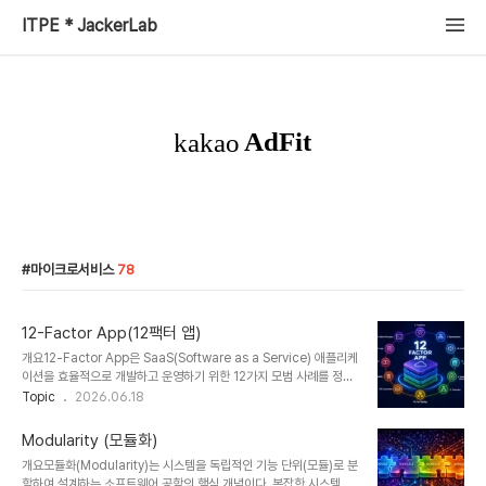
ITPE * JackerLab
마이크로서비스
78
12-Factor App(12팩터 앱)
개요12-Factor App은 SaaS(Software as a Service) 애플리케
이션을 효율적으로 개발하고 운영하기 위한 12가지 모범 사례를 정의
한 방법론이다. Heroku에서 제안된 이 원칙은 클라우드 환경에서 확
Topic
2026.06.18
장성, 유지보수성, 이식성을 극대화하기 위한 표준으로 자리잡았다.1.
개념 및 정의12-Factor App은 현대 애플리케이션을 클라우드 환경
Modularity (모듈화)
에 최적화하기 위한 설계 원칙으로, 코드 관리, 설정, 빌드, 실행, 확장
개요모듈화(Modularity)는 시스템을 독립적인 기능 단위(모듈)로 분
등 전반적인 라이프사이클을 체계적으로 정의한다. 특히 DevOps와
할하여 설계하는 소프트웨어 공학의 핵심 개념이다. 복잡한 시스템을