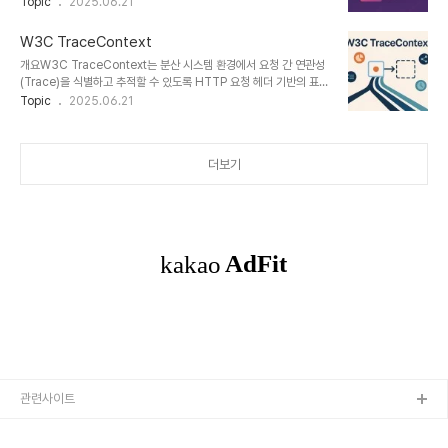
소비자(Consumer) 간의 상호 기대를 자동 검증할 수 있게 해주는
Topic
2025.06.21
(Spring 개발팀)목적API 구현과 계약 간 불일치 방지, Stub 자동 생
오픈소스 계약 기반 API 테스트 프레임워크이다.1. 개념 및 정의 항목
성, Consumer/Provider 통합 테스트..
설명 정의소비자 중심의 계약(Contract)을 기반으로 API 동작을 검
W3C TraceContext
증하는 오픈소스 테스트 프레임워크주요 목적마이크로서비스 간 통신
개요W3C TraceContext는 분산 시스템 환경에서 요청 간 연관성
안정성 확보, 계약 위반 사전 감지구성 모델Consumer → Pact 정
(Trace)을 식별하고 추적할 수 있도록 HTTP 요청 헤더 기반의 표준
의 → Pact Broker → Provider 검증Pact는 Producer와
형식을 정의한 W3C 사양이다. 마이크로서비스 아키텍처, 서버리스,
Topic
2025.06.21
Consumer 간 사양 불일치로 인한 장애를 방지하는 데 핵심적인 역
클라우드 네이티브 환경에서 통합된 추적 체계를 구축하는 데 핵심적
할을 수행한다.2. 특징특징설명기존 방식과 차이점소비자 중심..
인 표준으로, 다양한 APM(애플리케이션 성능 모니터링) 도구 및 오픈
소스 프로젝트에 채택되고 있다.1. 개념 및 정의 항목 내용 정의분산 트
더보기
레이싱 정보를 HTTP 헤더로 전달하기 위한 W3C 표준 규격
(traceparent, tracestate)주관World Wide Web
Consortium(W3C) 표준 기술 커뮤니티 그룹목적벤더 독립적이고
상호운용 가능한 추적 정보를 서비스 간 일관되게 전달
TraceContext는 Op..
관련사이트