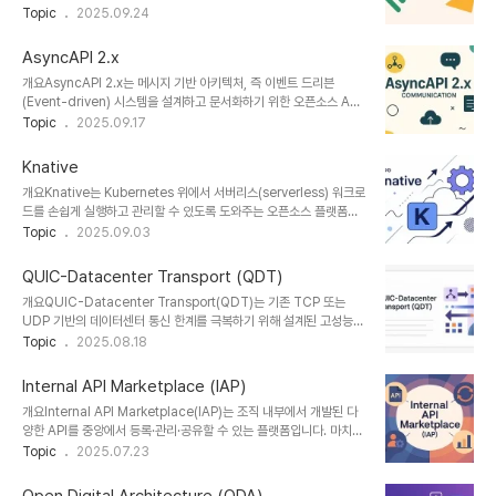
크로서비스 아키텍처를 사용하는 현대 애플리케이션에서, 지속적인
Topic
2025.09.24
을 반영한 시뮬레이션 기반 테스트를 제공한다.2. 특징특징설명비고
배포와 반복적인 테스트를 로컬에서 간편하게 처리할 수 있도록 지원
JavaScript 기반 스크립팅직관적이고 개발 친화적기존 개발팀 학습
함으로써 개발 생산성을 극대화합니다.1. 개념 및 정의 항목 내용 정의
곡선 최소화클라우드/온프레미스 지원다양한 ..
AsyncAPI 2.x
Tilt는 쿠버네티스 기반 애플리케이션의 로컬 개발을 자동화하고 최적
개요AsyncAPI 2.x는 메시지 기반 아키텍처, 즉 이벤트 드리븐
화하는 오픈소스 도구입니다.목적컨테이너 빌드, 배포, 로그 보기, 상
(Event-driven) 시스템을 설계하고 문서화하기 위한 오픈소스 API
태 모니터링 등을 통합 제공하여 로컬 개발의 복잡도를 줄이는 것이 목
명세(Open API Specification)입니다. 마이크로서비스, IoT, 스
Topic
2025.09.17
적입니다.필요성쿠버네티스 기반 개발 환경은 설정이 복잡하고 반복
트리밍 서비스와 같은 비동기 통신 시스템에서 표준화된 방식으로 통
작업이 많아 효율적인 로컬 개발 도구가 필수적입니다.2. 특징특징설
신 구조를 문서화하고 자동화할 수 있게 합니다.1. 개념 및 정의구분내
명차별점로컬 최적화로컬에서 Dev-Pr..
Knative
용정의AsyncAPI는 비동기 메시지 기반 시스템을 위한 오픈소스
개요Knative는 Kubernetes 위에서 서버리스(serverless) 워크로
API 문서화 및 설계 명세입니다.목적이벤트 중심 시스템의 인터페이
드를 손쉽게 실행하고 관리할 수 있도록 도와주는 오픈소스 플랫폼입
스를 명확히 정의하고, 통신 표준화 및 자동화를 지원합니다.필요성
니다. 이벤트 기반 아키텍처, 컨테이너 배포 자동화, 확장성, 사용량 기
Topic
2025.09.03
REST API로는 부족한 실시간 통신, 스트리밍, 메시지 브로커 기반 시
반 요금 절감 등을 가능하게 하며, 클라우드 네이티브 애플리케이션 개
스템을 위한 명확한 명세 필요AsyncAPI는 OpenAPI(Swagger)
발의 효율성과 민첩성을 극대화할 수 있습니다.Google과 CNCF 커
의 비..
QUIC-Datacenter Transport (QDT)
뮤니티가 주도하는 Knative는 Kubernetes의 복잡한 설정을 추상
개요QUIC-Datacenter Transport(QDT)는 기존 TCP 또는
화하여 개발자가 비즈니스 로직에 집중할 수 있도록 설계되었습니
UDP 기반의 데이터센터 통신 한계를 극복하기 위해 설계된 고성능
다.1. 개념 및 정의 항목 설명 정의Knative는 Kubernetes 위에서
전송 프로토콜입니다. Google이 개발한 QUIC 프로토콜의 핵심 기
Topic
2025.08.18
서버리스 기능(자동 스케일링, 이벤트 기반 실행 등)을 구현하는 오픈
능(멀티플렉싱, 암호화, 0-RTT 등)을 유지하면서도, 데이터센터 환
소스 플랫폼입니다.목적DevOps 없이도 코드 배포와 실행이 가능하
경에 최적화된 대역폭 제어, 지연 최소화, 혼잡 회피 메커니즘을 탑재
게 하..
Internal API Marketplace (IAP)
하여 서버 간 통신 성능을 극대화합니다. 본 글에서는 QDT의 기술적
개요Internal API Marketplace(IAP)는 조직 내부에서 개발된 다
구조, 성능 특성, 활용 분야 및 향후 전망을 집중적으로 다룹니다.1. 개
양한 API를 중앙에서 등록·관리·공유할 수 있는 플랫폼입니다. 마치
념 및 정의 항목 설명 비고 정의데이터센터 내 고성능 통신을 위해 최
사내 개발자들이 사용할 수 있는 ‘API 쇼핑몰’처럼, 팀 간 API를 쉽게
Topic
2025.07.23
적화된 QUIC 기반 전송 프로토콜DC-TCP, MPTCP 대비 차세대
탐색하고 재사용할 수 있게 하여 개발 효율성과 디지털 자산 활용도를
프로토콜목적짧은 지연 시간과 높은 대역폭 활용율 확보서버 간 대량
극대화합니다. IAP는 특히 대규모 조직, 마이크로서비스 아키텍처,
데이터 ..