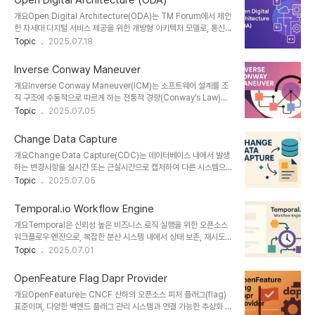
Open Digital Architecture (ODA)
DevOps 환경에서 핵심적인 역할을 합니다.1. 개념 및 정의Internal
개요Open Digital Architecture(ODA)는 TM Forum에서 제안
API Marketplace란 내부 API를 제품(Product)처럼 문서화, 버전
한 차세대 디지털 서비스 제공을 위한 개방형 아키텍처 모델로, 통신사
관리, 사용 가이드와 함께 제공하고, 접근 권한 및 사용 현황을 체계적
및 디지털 서비스 제공자들이 레거시 시스템에서 탈피하여 민첩하고
Topic
2025.07.18
으로 관리하는 사내 API 허브입니다.목표는 API의 가시성과 접근성을
확장 가능한 구조로 전환할 수 있도록 돕는다. API 기반 상호 운용성
높여 중복 개발을 줄이고, 개발 생산성을 높..
과 모듈화된 구성 요소를 중심으로 디지털 전환과 혁신을 가속화하는
Inverse Conway Maneuver
데 초점을 둔다.1. 개념 및 정의 항목 설명 정의TM Forum이 정의한
개요Inverse Conway Maneuver(ICM)는 소프트웨어 설계를 조
API 중심의 모듈형 디지털 서비스 아키텍처목적통신사업자 및 디지털
직 구조에 수동적으로 따르게 하는 전통적 경향(Conway’s Law)을
서비스 제공자의 민첩성, 유연성, 상호 운용성 확보필요성복잡하고 폐
극복하고, 오히려 원하는 아키텍처를 먼저 정의하고 이에 맞춰 조직을
Topic
2025.07.05
쇄적인 BSS/OSS를 개방형 구조로 전환해 디지털 전환 가속화 필요
역설계하는 전략입니다. 팀 구조와 협업 방식을 시스템 목표에 맞게 설
2. 특징특징설명차별점구성 요소의 모듈화각 기능을 독립적인 컴포넌
계함으로써, 모듈화, API 기반 통신, 도메인 중심 설계(DDD) 등이 실
트로 분리기존 ..
Change Data Capture
제 구현되도록 유도하는 강력한 조직-기술 정렬 방식입니다.1. 개념 및
개요Change Data Capture(CDC)는 데이터베이스 내에서 발생
정의Conway’s Law: “조직은 그 조직의 커뮤니케이션 구조를 닮은
하는 변경사항을 실시간 또는 근실시간으로 캡처하여 다른 시스템으
시스템을 설계한다.” (Melvin Conway, 1968)Inverse Conway
로 전파하는 기술입니다. 기존의 배치 기반 ETL과 달리, CDC는 데
Topic
2025.07.05
Maneuver: 반대로 시스템 설계를 기준으로 조직 구조를 먼저 설계
이터의 변경 이벤트(삽입, 수정, 삭제)를 추적하여 스트리밍 방식으로
하여 원하는 아키텍처 구현을 유도핵심 전략: 아키텍..
전달함으로써 데이터 동기화의 정확성과 속도를 크게 향상시킵니다.1.
Temporal.io Workflow Engine
개념 및 정의CDC는 소스 시스템의 데이터 변경을 감지하여 대상 시
개요Temporal은 신뢰성 높은 비즈니스 로직 실행을 위한 오픈소스
스템으로 전달하고 이를 실시간으로 반영하는 데이터 처리 기법입니
워크플로우 엔진으로, 복잡한 분산 시스템 내에서 상태 보존, 재시도,
다.적용 대상: 관계형 DB, NoSQL, 메시지 큐 등주요 방식: 로그 기반
타임아웃 제어, 이벤트 순서 보장 등 안정적인 실행을 자동화한다. 이
Topic
2025.07.01
(Log-based), 트리거 기반(Trigger-based), 시간 기반
글에서는 Temporal의 아키텍처, 개발 모델, 주요 기능, 사용 사례,
(Polling)활용 목적: 데이터 복제, 실시간 분석, 마이크로서비스 간 연
운영 전략 등을 소개한다.1. 개념 및 정의 항목 설명 정의Temporal은
동2. 특징 ..
OpenFeature Flag Dapr Provider
워크플로우와 액티비티(Activity) 단위로 어플리케이션 로직을 정의
개요OpenFeature는 CNCF 산하의 오픈소스 피처 플래그(flag)
하고, 상태 기반으로 실행 흐름을 자동 관리하는 분산 워크플로우 엔진
표준이며, 다양한 백엔드 플래그 관리 시스템과 연결 가능한 추상화 인
이다.목적장애 복구 가능한 비즈니스 로직 구성, 이벤트 기반 상태 흐