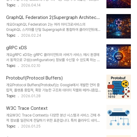
마이크로서비스 아키텍처에서 핵심 기준으로 활용된다.2. 특징항목설
작은 단위로 나누어 개발, 유지보수, 테스트를 용이하게 만드는 것이
Topic
2026.04.14
명비고클라우드 최적화SaaS 환경에 최적확장성 우수자동화 중심
목적이다. 특히 대규모 시스템, 마이크로서비스, 객체지향 설계에서 필
CI/CD 기반운영 효율환경 독립성설정 분리이식성 확보한줄 요약: 클
수적인 원칙으로 활용되며, 생산성과 품질을 동시에 향상시키는 기반
라우드 환경..
GraphQL Federation 2(Supergraph Architectu
이 된다.1. 개념 및 정의모듈화는 소프트웨어를 기능별로 독립적인 구
re)
개요GraphQL Federation 2는 여러 마이크로서비스의
성 요소로 나누고, 각 모듈이 명확한 역할과 인터페이스를 가지도록 설
GraphQL 스키마를 단일 Supergraph로 통합하여 클라이언트에
계하는 방식이다.각 모듈은 내부 구현을 숨기고 외부에는 필요한 기능
일관된 API를 제공하는 아키텍처 모델이다. Apollo Federation의
Topic
2026.02.24
만 제공하며, 이를 통해 시스템의 복잡도를 줄이고 변경 영향을 최소화
차세대 버전으로, 기존 Federation 1 대비 향상된 스키마 구성 유연
할 수 있다. 이는 정보 은닉(Information Hiding)과 결합되어 효과
성, 명확한 소유권 모델, 향상된 조합(Composition) 규칙을 제공한
적인 구조 설계를 가능..
gRPC xDS
다.마이크로서비스 환경에서 각 팀이 독립적으로 GraphQL 서브그래
개요gRPC xDS는 gRPC 클라이언트와 서버가 서비스 메시 환경에
프(Subgraph)를 운영하면서도, 게이트웨이(Gateway) 또는
서 동적으로 구성(configuration) 정보를 수신할 수 있도록 하는 제
Router를 통해 하나의 통합된 그래프처럼 동작하도록 설계된 것이 핵
어 플레인 API입니다. 이는 Envoy Proxy에서 유래한 xDS API를
Topic
2026.02.10
심이다.1. 개념 및 정의GraphQL Federation 2는 여러 개의 독립
gRPC에 확장 적용한 것으로, 부하 분산, 보안, 서비스 디스커버리, 라
GraphQL 서비스(Subgraph)를 Supergraph..
우팅 등을 중앙 집중형 컨트롤 플레인과 동기화해 제어할 수 있도록 합
Protobuf(Protocol Buffers)
니다.1. 개념 및 정의 항목 내용 비고 정의xDS API를 기반으로
개요Protocol Buffers(Protobuf)는 Google에서 개발한 언어 중
gRPC 서비스의 구성 제어를 중앙에서 수행하는 표준"xDS"는 여러
립적, 플랫폼 중립적, 확장 가능한 구조화 데이터 직렬화 메커니즘입니
API(Cluster, Endpoint 등)의 총칭목적서비스 메시 제어 기능을
다. 작은 크기, 빠른 처리 속도, 명확한 데이터 구조 정의를 통해 마이
Topic
2026.01.28
gRPC에 적용Istio, Consul 등과 연동 가능필요성gRPC의 부하 분
크로서비스, RPC, 메시지 큐, 저장소 등 다양한 분야에서 널리 사용됩
산, 인증, 라우팅 기능 외부화서비스 운영의 유연..
니다.1. 개념 및 정의 항목 설명 정의구조화된 데이터를 직렬화하기 위
W3C Trace Context
한 바이너리 포맷과 인터페이스 정의 언어(IDL)목적언어 간 데이터 교
개요W3C Trace Context는 다양한 분산 시스템과 서비스 간에 추
환 최적화 및 네트워크 전송 최소화필요성JSON, XML 대비 크기 및
적 정보를 일관되게 전달하기 위한 표준입니다. 특히 클라우드 네이티
처리 성능 개선 필요IDL을 통해 .proto 파일에 데이터 구조를 정의하
브 환경에서 마이크로서비스 간 요청 흐름을 추적하는 데 중요한 역할
Topic
2026.01.25
고, 코드 생성기로 각 언어의 클래스를 자동 생성함2. 특징특징설명비
을 하며, OpenTelemetry 및 Jaeger, Zipkin 등 주요 분산 트레
교경량 바이너리 포맷JSON보다 크기가 작고 빠름XML보다 10..
이싱 시스템과 호환됩니다. HTTP 요청 헤더에 traceparent와