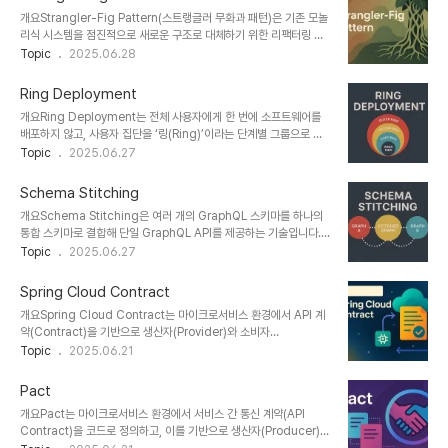
다.1. 개념 및 정의Blast Radius는 한 요소의 실패 또는 변경이 얼마
개요Strangler-Fig Pattern(스트랭글러 무화과 패턴)은 기존 모놀
나 많은 다른 구성요소나 사용자에게 영향을 미치는지를 나타내는 리
리식 시스템을 점진적으로 새로운 구조로 대체하기 위한 리팩터링 전
스크 범위의 시각화입니다.주요 목적시스템 설계 시 장애 전파 최소화
략입니다. 이름은 열대우림에서 나무를 감싸며 자라는 무화과 나무
Topic
2025.06.28
변경 배포 시 리스크 범위 사전 예측모니터링과 롤백 계획의 기준 수립
(Strangler Fig)에서 유래되었으며, 레거시 시스템을 일시에 폐기하
2. 특징 항목 설명 효과 영향 기반 분류단일 포인트 실패 시 전파 범위
지 않고, 점진적으로 새로운 시스템을 기존 구조 위에 “감싸며” 완전히
시각화고가용성..
Ring Deployment
대체하는 접근 방식입니다.1. 개념 및 정의Strangler-Fig Pattern
개요Ring Deployment는 전체 사용자에게 한 번에 소프트웨어를
은 전체 시스템을 한 번에 교체하지 않고, 다음과 같은 방식으로 새로
배포하지 않고, 사용자 집단을 ‘링(Ring)’이라는 단계별 그룹으로 나
운 구조를 구축해 나갑니다:기존 시스템에 대한 요청 중 일부를 새로운
누어 점진적으로 릴리스하는 전략입니다. 마이크로소프트를 비롯한
Topic
2025.06.27
모듈로 라우팅새로운 기능 또는 영역을 점진적으로 분리 및 구축점차
글로벌 기업들이 사용하는 이 방식은 릴리스 리스크를 줄이고, 품질 확
적으로 레거시 영역을 제거주요 목적다운타임 없이 안정적인 시스템
보와 사용자 피드백을 바탕으로 안정적인 배포를 가능하게 합니다.1.
현대화새로운 ..
Schema Stitching
개념 및 정의Ring Deployment는 Canary Release, Blue-
개요Schema Stitching은 여러 개의 GraphQL 스키마를 하나의
Green Deployment와 유사한 점진적 배포 방식 중 하나로, 대상
통합 스키마로 결합해 단일 GraphQL API를 제공하는 기술입니다.
사용자를 기능/위험도/우선순위 기준으로 분류하여 단계별로 배포를
마이크로서비스 아키텍처나 다양한 도메인 팀이 각각의 GraphQL 서
Topic
2025.06.27
진행합니다.주요 목적릴리스 시 장애 및 오류 발생 리스크 최소화사용
비스를 운영하는 환경에서 유용하며, 클라이언트는 이를 통해 하나의
자 피드백 기반 지속 개선내부 → 일부 외부 → 전체 릴리스로 확장 가
엔드포인트에서 통합 데이터를 요청할 수 있습니다.1. 개념 및 정의
능2. 특징항목..
Spring Cloud Contract
Schema Stitching은 GraphQL 서버 간 스키마와 리졸버를 결합
개요Spring Cloud Contract는 마이크로서비스 환경에서 API 계
(stitch)해 통합 API를 구성하는 기술입니다. GraphQL
약(Contract)을 기반으로 생산자(Provider)와 소비자
Federation과 유사하지만, 더 유연하게 커스텀 리졸버나 관계형 조
(Consumer) 간의 통신을 테스트하고, Stub 서버를 자동 생성하여
Topic
2025.06.21
합이 가능합니다.목적다양한 도메인의 GraphQL 서비스 통합API 게
통합 테스트의 정확성과 효율성을 높이는 Spring 기반 프레임워크이
이트웨이로서 통합 데이터 접근 제공팀 단위 독립 배포 및 통합 운영
다. 생산자 테스트 자동화, 계약 공유, 소비자 기반 테스트 구현을 통해
구현2. ..
Pact
API 품질과 협업 안정성을 극대화한다.1. 개념 및 정의 항목 설명 정의
개요Pact는 마이크로서비스 환경에서 서비스 간 통신 계약(API
API 명세(Contract)를 기반으로 Stub 생성 및 양방향 테스트를 자
Contract)을 코드로 정의하고, 이를 기반으로 생산자(Producer)와
동화하는 Spring 프레임워크 구성 요소주체Pivotal / VMware