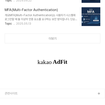
supervised learning) 프레임워크입니다. 기존의 그래프 신경망
Topic
2025.05.22
드/모바일 환경 반영조직의 보안 체계를 표준화하고, 가장 위험한 공
(GNN)이 라벨 기반 학습에 주로 의존했던 것과 달리, GCL은 그래프
격에 집중할 수 있게 하는 실질적 지침입니다.2. 특징특..
의 노드, 엣지, 서브그래프 간의 관계성을 기반으로 '양의 쌍(positive
MFA(Multi-Factor Authentication)
pair)'과 '음의 쌍(negative pair)'을 설정하고, 이들 간의 표현 차이
개요MFA(Multi-Factor Authentication)는 사용자가 시스템에
를 극대화하는 방식으로 그래프 임베딩을 학습합니다.1. 개념 및 정의
로그인할 때 둘 이상의 인증 요소를 요구하는 보안 방식입니다. 단순한
GCL은 그래프 내 또는 그래프 간 다양한 형태의 유사성과 비유사성
비밀번호 기반 인증에서 발생하는 보안 취약점을 보완하기 위해, 지식
Topic
2025.05.13
을 학습하여, 라벨 없이도 효과적인 노드/그래프 수준 임베딩을 생성
(비밀번호), 소유(기기, 토큰), 생체정보(지문, 얼굴 인식) 등 복수의 요
하는 학습 전략입니다.핵심 전략: contrastive ..
소를 결합하여 보안을 강화합니다. 특히 재택근무, 클라우드 사용 확산
에 따라 MFA는 현대 인증 체계의 필수요소로 자리잡고 있습니다.1.
더보기
개념 및 정의 항목 설명 비고 정의사용자 인증 시 두 개 이상의 인증 수
단을 요구하는 보안 절차2FA는 MFA의 하위 개념목적계정 탈취 및
인증 우회 방지피싱 및 스푸핑 공격 대응필요성비밀번호 노출 위험 증
가, 데이터 유출 사고 예방클라우드 기반 시스템에서 필수MFA는 사
이버..
관련사이트