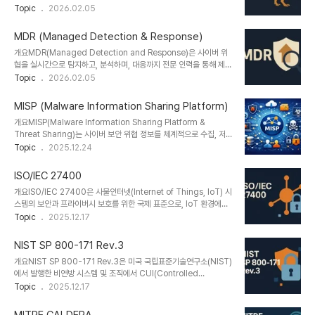
크입니다. 엔드포인트에서 발생하는 다양한 이벤트를 수집하고, 쿼리
Topic
2026.02.05
하되, 이를 외부 전문 보안 조직이 관리형 서비스 형태로 제공하는 모
기반으로 탐지 및 대응을 수행할 수 있도록 설계되었습니다. 뛰어난 확
델이다. 단순 기술 도입을 넘어, 위협 헌팅, 사고 대응(IR), 포렌식, 정
장성과 유연성, 그리고 경량 에이전트 기반 구조로 인해 보안 분석가와
책 개선..
MDR (Managed Detection & Response)
헌터들에게 널리 사용되고 있습니다.1. 개념 및 정의 항목 내용 정의쿼
개요MDR(Managed Detection and Response)은 사이버 위
리 기반으로 실시간 엔드포인트 헌팅 및 DFIR 기능을 제공하는 오픈
협을 실시간으로 탐지하고, 분석하며, 대응까지 전문 인력을 통해 제공
소스 보안 플랫폼목적엔드포인트 위협을 탐지하고 포렌식 분석을 신
하는 보안 서비스입니다. 기존의 보안 솔루션이 예방 위주였다면,
Topic
2026.02.05
속하게 수행필요성기업 내부 침해 조사 및 지속적 모니터링을 위한 전
MDR은 탐지 후 즉각적 대응을 통해 기업의 보안 역량을 강화하는 차
문 도구의 필요성 증가2. 주요 특징특징설명비교 도구 대비 차별점
세대 보안 운영 모델입니다.1. 개념 및 정의 항목 내용 정의위협 탐지
VQL 기반 쿼..
MISP (Malware Information Sharing Platform)
및 대응을 전문 인력이 원격에서 제공하는 관리형 보안 서비스목적탐
개요MISP(Malware Information Sharing Platform &
지-분석-대응 전 과정을 통합 제공하여 실질적인 보안 위협 제거필요
Threat Sharing)는 사이버 보안 위협 정보를 체계적으로 수집, 저
성내부 인력 및 기술 부족으로 인한 실시간 대응 한계를 극복하기 위함
장, 분석, 공유할 수 있는 오픈소스 플랫폼입니다. 조직 간 협력을 통한
Topic
2025.12.24
2. 주요 특징특징설명기존 서비스 대비 차별점24/7 모니터링연중무
위협 인텔리전스의 공유를 촉진하며, 신속하고 정확한 대응을 가능하
휴 실시간 위협 감시SOC 부재 기업도 고급 보안 운영 가능고급 위협
게 합니다. CERT, CSIRT, SOC, 군/정부기관 등 다양한 보안 조직
헌팅알려지지 않은 위협도 ..
ISO/IEC 27400
에서 활용됩니다.1. 개념 및 정의 항목 내용 비고 정의사이버 위협 인텔
개요ISO/IEC 27400은 사물인터넷(Internet of Things, IoT) 시
리전스를 수집, 분석, 공유하는 오픈소스 플랫폼EU 지원 프로젝트로
스템의 보안과 프라이버시 보호를 위한 국제 표준으로, IoT 환경에서
시작됨목적위협 정보 공유를 통한 협력 강화 및 보안 대응 효율화자동
발생할 수 있는 보안 위협을 식별하고 이에 대응하기 위한 가이드라인
Topic
2025.12.17
화된 인텔리전스 처리필요성고도화된 사이버 공격에 대응하기 위한
을 제공합니다. 이 표준은 IoT 제품 및 서비스 개발자, 운영자, 기업 등
정보 공유 체계단일 조직 대응의 한계 극복2. 특징항목내용비고오픈
다양한 이해관계자들이 신뢰할 수 있는 보안 기반을 수립하도록 지원
소스..
NIST SP 800-171 Rev.3
합니다.1. 개념 및 정의 항목 내용 정의IoT 시스템 보안과 개인정보 보
개요NIST SP 800-171 Rev.3은 미국 국립표준기술연구소(NIST)
호를 위한 국제 표준목적IoT 생태계 전반의 보안 요구사항 정의 및 리
에서 발행한 비연방 시스템 및 조직에서 CUI(Controlled
스크 기반 대응필요성스마트 디바이스 확산에 따른 보안 사고 증가에
Unclassified Information)를 보호하기 위한 보안 요구사항 문서
Topic
2025.12.17
대응 필요2. 주요 특징특징설명차별점보안 및 프라이버시 통합 접근
입니다. 이번 개정판(Revision 3)은 기존의 보안 통제를 강화하고,
정보보안과 개인정보 보호를 통합 관리GDPR 등 국제 규제와의 정합
NIST SP 800-53과의 정합성을 높이며, 보안 성숙도를 위한 기준
성 확..