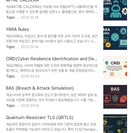
MITRE CALDERA
을 명확히 제시합니다.1. 개념 및 정의 항목 내용 정의비연방 기관이
개요MITRE CALDERA는 지능형 지속 위협(APT) 시뮬레이션을 자
CUI를 처리하거나 저장할 때 필요한 보안 요구사항을 제시한 표준목
동으로 수행할 수 있도록 설계된 오픈소스 플랫폼으로, 방어 체계의 취
적연방 계약 및 공급망에서 CUI의 무단 접근, 유출, 손상 방지필요성
약점 평가 및 대응 역량 강화를 위한 강력한 도구입니다. 실제 공격자
Topic
2025.10.14
정부 데이터 보호 및 사이버 공격 대응 역량 강화를 위한 규제적 요구
처럼 행동하는 Agent를 활용해, 조직 내 보안 태세를 점검할 수 있습
2. 주요 특징특징설명개선 사항보안 요구사항 분류기본, 강화, 고급..
니다.1. 개념 및 정의 항목 설명 비고 정의MITRE ATT&CK 기반의
YARA Rules
자동화된 레드팀 프레임워크오픈소스 플랫폼목적조직 보안 체계에 대
개요YARA는 악성코드 분석 및 탐지를 위한 규칙 기반의 도구로, 보안
한 실전형 평가 수행공격 체계 재현필요성수동 레드팀 비용 및 시간 부
전문가와 악성코드 분석가들 사이에서 널리 사용되고 있습니다. 시그
담 해결지속적 시뮬레이션 가능보안 성숙도 평가와 전술/기술 단위의
니처 기반 탐지 방식과 유사하지만, 더 유연하고 고도화된 방식으로 악
Topic
2025.10.14
가시화 도구로 활용됩니다.2. 특징특징설명비교자동화공격 체계 실행
성코드 패턴을 정의할 수 있어 다양한 보안 분석 시나리오에 활용됩니
자동화, 시나리오 기반 반복 수행 가능수동 레드팀 대비 효율성 증가모
다.1. 개념 및 정의 항목 설명 비고 정의YARA는 'Yet Another
듈화다양한 플러그인 및 ..
CRID(Cyber Resilience Identification and Dev
Recursive Acronym'의 약자로, 악성코드 탐지를 위한 규칙 기반
elopment)
개요CRID는 사이버 위협에 대한 조직의 회복력을 정량적·정성적으로
언어오픈소스 도구목적악성코드 패밀리 식별, 샘플 분류, 분석 자동화
평가하고, 체계적으로 향상시키기 위한 식별 및 개발 프레임워크이다.
수작업 분석 보조필요성신종 및 변형 악성코드 증가에 따른 패턴 기반
사이버 보안이 단순 방어를 넘어 위협 발생 후 빠른 복구 능력까지 요
Topic
2025.10.03
탐지의 유연성 확보시그니처 한계 극복정적 분석 자동화의 핵심 도구
구되는 현대 보안 환경에서, CRID는 사이버 회복력(Cyber
로, 보안 분석의 정확도와 효율성을 높입니다.2. 특징특징내용비교규
Resilience)을 측정하고 전략적으로 강화할 수 있도록 설계되었다.1.
칙 기반사용자 정의 ..
BAS (Breach & Attack Simulation)
개념 및 정의 항목 내용 설명 정의CRID (Cyber Resilience
개요사이버 공격의 정교화와 빈도가 증가하면서, 보안 체계의 실제 효
Identification and Development)조직의 사이버 회복력 수준을
과성을 사전에 검증하는 것이 무엇보다 중요해졌습니다. 이를 가능하
평가하고 향상시키는 분석 프레임워크목적사이버 회복력 식별 및 강
게 하는 솔루션이 바로 **BAS(Breach & Attack Simulation)**
Topic
2025.09.10
화사이버 사고 발생 시 신속한 대응과 복구 능력 확보필요성고도화된
입니다. BAS는 실제 공격 시나리오를 자동화된 방식으로 시뮬레이션
위협 및 복합 공격에 대한 대응단순한 예방 중심 보안의 한계 극복
하여 기업의 방어 체계를 점검하고, 보안 취약점을 사전에 식별·보완할
CRID는 ..
Quantum-Resistant TLS (QRTLS)
수 있도록 합니다.1. 개념 및 정의**BAS(Breach & Attack
개요양자 컴퓨터의 실현이 가까워짐에 따라 기존의 암호화 통신 프로
Simulation)**는 조직의 보안 체계에 대해 실제 공격과 유사한 시뮬
토콜이 무력화될 가능성이 대두되고 있습니다. 특히 TLS(Transport
레이션을 수행하여 방어 능력을 평가하고 개선하는 자동화 보안 검증