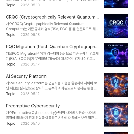
수집하고 외부로 유출한다. 일반적인 공격과 달리 탐지를 회피하는 전
팅 기술(특히 양자컴퓨터)을 활용하여 이를 해독하는 공격 전략을 의
Topic
2026.05.18
략이 핵심이다.2. 특징항목설명비고지능형 공격맞춤형 공격 기법 사
미한다. 이 개념은 양자컴퓨팅 발전과 함께 현실적인 보안 위협으로 부
용표적 공격지속성장기간 침투 유지탐지 어려움은밀성탐지 회피 기술
상하고 있으며, 특히 장기적으로 가치가 높은 데이터(금융, 의료, 국가
보안 우회한..
CRQC (Cryptographically Relevant Quantum
기밀 등)를 대상으로 심각한 위험을 초래한다. 이에 따라 기업과 정부
Computer)
개요CRQC(Cryptographically Relevant Quantum
는 단기 보안뿐 아니라 ‘미래 보안’을 고려한 전략 수립이 요구되고 있
Computer)는 기존 공개키 암호(RSA, ECC 등)를 실질적으로 해독
다.1. 개념 및 정의HNDL은 공격자가 암호화된 데이터를 현재 시점에
할 수 있는 수준의 양자컴퓨터를 의미한다. 이는 단순한 양자컴퓨팅 발
Topic
2026.05.18
서 수집(Harvest)하여 저장한 후, 미래에 더 강력한 해독 능력을 확
전 단계를 넘어, 실제 보안 시스템에 위협이 되는 ‘임계점’을 정의하는
보했을 때 이를 복호화(Decrypt Later)하는 장기 공격 전략이다.2...
개념이다. 특히 Shor 알고리즘이 대규모 정수분해와 이산로그 문제를
PQC Migration (Post-Quantum Cryptography
효율적으로 해결할 수 있음이 밝혀지면서, CRQC의 등장 시점은 사
Migration)
개요PQC Migration은 양자 컴퓨터의 등장으로 기존 공개키 암호체
이버 보안 패러다임을 근본적으로 변화시키는 핵심 지표로 간주되고
계(RSA, ECC 등)가 무력화될 가능성에 대비하여, 양자내성암호
있다.1. 개념 및 정의CRQC는 충분한 큐비트 수와 오류 정정 능력을
(Post-Quantum Cryptography, PQC)로 전환하는 전략을 의미
Topic
2026.05.17
갖추어, 기존 암호 알고리즘을 현실적인 시간 내에 해독할 수 있는 양
한다. Shor 알고리즘 등 양자 알고리즘이 기존 암호를 빠르게 해독할
자컴퓨터를 의미하며, 보안 관점에서 ‘실질적 위협 수준’을 나타내는
수 있음이 입증되면서, 정부 및 글로벌 기업들은 장기적인 보안 위협에
기준이다.2. ..
AI Security Platform
대응하기 위해 PQC 도입을 가속화하고 있다. 특히 NIST(Post-
개요AI Security Platform은 인공지능 기술을 활용하여 사이버 보
Quantum Cryptography Standardization) 표준화가 진행되
안 위협을 실시간으로 탐지하고 분석하며 자동으로 대응하는 통합 보
면서 실무 적용이 본격화되고 있다.1. 개념 및 정의PQC Migration
안 플랫폼이다. 기존 보안 시스템이 규칙 기반 탐지에 의존했다면, AI
Topic
2026.05.12
은 양자 컴퓨터 환경에서도 안전한 암호 알고리즘으로 기존 암호 시스
기반 플랫폼은 머신러닝과 데이터 분석을 통해 알려지지 않은 위협까
템을 점진적으로 전환하는 과정으로, 암호 알고리즘 교체뿐 아..
지 식별할 수 있다. 클라우드, AI, IoT 환경 확산과 함께 필수 보안 인
Preemptive Cybersecurity
프라로 자리 잡고 있다.1. 개념 및 정의AI Security Platform은
개요Preemptive Cybersecurity(선제적 사이버 보안)는 사이버
AI/ML 모델을 활용하여 네트워크, 시스템, 애플리케이션에서 발생하
공격이 발생하기 전에 위협을 예측하고 사전에 대응하는 보안 접근 방
는 데이터를 분석하고 위협을 예측·탐지·대응하는 보안 플랫폼이다. 이
식이다. 기존의 보안이 침입 이후 탐지·대응(reactive)에 초점을 맞췄
Topic
2026.05.10
는 SIEM, SOAR, XDR 등 기존 보안 시스템과 통합되어 동작한다.2.
다면, 선제적 보안은 공격 가능성을 분석하고 사전에 차단하는
특징항목설명영향AI 기반 탐지이상 패턴 분석탐지 정확도 향상자동..
proactive 전략을 중심으로 한다. AI, 빅데이터, 위협 인텔리전스의