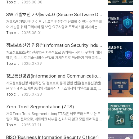
Layer Security)는 인터넷 보안의 핵심 기반이지만, 양자 알고리즘
Topic
2025.08.08
도구입니다.주요 목적은 실시간 보안성 점검과 지속적인 개선으로, 레
(예: Shor 알고리즘)은 RSA, DH, ECC 기반 암호화를 단시간에 해
드팀(공격)과 블루팀(방어) 활동을 보완하는 자동화된 '퍼플팀' 접근법
독할 수 있어 치명적인 위협이 됩니다. 이러한 위협에 대응하기 위해
이라 할..
SW 개발보안 가이드 v4.0 (Secure Software De
등장한 개념이 Quantum-Resistant TLS(QRTLS)입니다. 본 글
velopment Guide v4.0)
개요SW 개발보안 가이드 v4.0은 안전하고 신뢰할 수 있는 소프트웨
에서는 QRTLS의 개념, 구조, 관련 기술, 적용 사례 등을 전문가 수준
어 개발을 위해 고려해야 할 보안 요구사항과 프로세스를 제시하는 국
에서 심층적으로 다룹니다.1. 개념 및 정의QRTLS(Quantum-
가 차원의 가이드라인입니다. 한국인터넷진흥원(KISA) 주관으로
Topic
2025.08.01
Resistant TLS)는 양자 컴퓨터 공격에도 안전한 암호 기술(Post-
2023년 개정된 버전으로, 소프트웨어 생명주기 전 단계에 걸친 보안
Quantum Cryptography, PQC)을 활용하..
확보와 실질적 보안코딩 수행을 위한 개발자 중심 실천 방안을 포함하
정보보호산업 진흥법(Information Security Indus
고 있습니다.1. 개념 및 정의항목설명비고정의소프트웨어 개발 전 과
try Promotion Act)
개요정보보호산업 진흥법은 지속적으로 증가하는 사이버 위협에 대응
정에서 보안 취약점 제거를 위한 절차와 코딩 방법을 정의한 가이드개
하고, 정보보호 기술·서비스 산업을 체계적으로 육성하기 위해 제정된
발보안(DevSecOps)의 기반 문서목적보안취약점 사전 제거 및 보
대한민국의 법률입니다. 2016년 제정되어 정보보호 인프라 고도화,
Topic
2025.07.29
안이 내재된 시스템 개발 정착ICT 서비스의 사이버 위협 대응 강화적
전문기업 육성, 인력 양성, 해외 진출 지원 등을 종합적으로 지원하며,
용 대상중앙부처, 공공기관, 민간 기업, 개발사 등의무 적용 대상 사업
디지털 시대 국가·사회·개인의 보안 신뢰 기반 조성에 중점을 두고 있
도 존재함보안은 설계에서 구현, 테스트,..
정보통신망법(Information and Communications
습니다.1. 개념 및 정의항목설명비고정의정보보호 산업의 발전 및 기
Network Act)
개요정보통신망 이용촉진 및 정보보호 등에 관한 법률(정보통신망법)
반 조성, 전문인력 양성 등을 목적으로 하는 법률법률 제14110호
은 인터넷과 모바일 중심의 정보통신 서비스에서의 개인정보 보호, 해
(2016년 시행)목적사이버 보안 산업 육성과 정보보호 제품·서비스 경
킹·스팸 대응, 통신망의 안전한 운영 등을 규정한 대한민국의 대표적
Topic
2025.07.28
쟁력 강화디지털 안보와 산업진흥 결합적용 대상정보보호 제품기업,
ICT 법률입니다. 2001년 제정되어 꾸준히 개정되었으며, 디지털 플
서비스 기업, 공공기관, 교육기관 등중소기업·스타트업 포함이 법은
랫폼·AI 시대의 보안 강화와 이용자 권리 보장을 위한 핵심 법으로 자
‘보호 대상’이 아닌 ‘산업’으로서 정보..
Zero-Trust Segmentation (ZTS)
리 잡고 있습니다.1. 개념 및 정의 항목 설명 비고 정의정보통신망에서
개요Zero-Trust Segmentation(ZTS)은 제로 트러스트 보안 모
정보의 유통을 촉진하고, 이용자 보호 및 정보보호를 위한 기준을 정한
델의 핵심 전략으로, 네트워크 내부를 신뢰하지 않고 모든 트래픽을 지
법률줄여서 ‘정보통신망법’으로 통용목적통신망 기반 서비스의 안정
속적으로 검증하며, 마이크로 세분화(Micro-Segmentation)를 통
Topic
2025.07.21
적 운영과 개인정보 보호ICT 산업 신뢰 기반 확보적용 대상인터넷서
해 내부 위협 확산을 차단하는 방식입니다. 기존의 경계 기반 보안 방
비스사업자(ISP), 플랫폼사업자, 호스팅사업자, 개인사업자 등공공·민
식을 탈피하여, 워크로드 간의 최소 권한 통신만 허용하고, 애플리케이
간 모두 포함이 법은 개인정보보..
BISO(Business Information Security Officer)