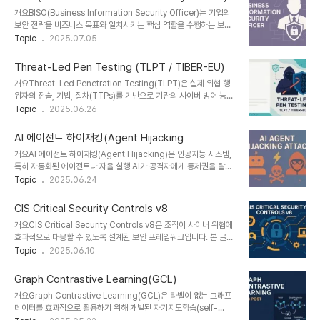
션 단위로 보안 정책을 적용함으로써 고도화된 사이버 위협에 효과적
개요BISO(Business Information Security Officer)는 기업의
으로 대응합니다.1. 개념 및 정의Zero-Trust Segmentation은
보안 전략을 비즈니스 목표와 일치시키는 핵심 역할을 수행하는 보안
“신뢰하지 말고, 항상 검증하라”는 제로 트러스트 철학을 기반으로, 네
책임자입니다. CISO와 현업 간의 가교 역할을 하며, 각 부서별 보안
Topic
2025.07.05
트워크 및 애플리케이션 환경을 논리적으로 세분화하여 보안을 강화
요구사항을 비즈니스 맥락에서 이해하고 조율하여 조직 전체의 사이
하는 기술입니다. 트래픽 흐름을 애플리케이션, 워크로드, 사용자, 데
버 보안 리스크를 효과적으로 관리합니다.1. 개념 및 정의BISO: 정보
이터 등 세..
Threat-Led Pen Testing (TLPT / TIBER-EU)
보안 정책과 비즈니스 전략의 정렬을 담당하는 중간 관리자 또는 고위
개요Threat-Led Penetration Testing(TLPT)은 실제 위협 행
책임자주요 목적: 비즈니스 부문에서 보안 요구를 명확히 파악하고, 이
위자의 전술, 기법, 절차(TTPs)를 기반으로 기관의 사이버 방어 능력
를 기술적 보안 전략과 연결역할 위치: 보통 CISO의 조직 하에 있으
을 테스트하는 고도화된 보안 평가 방식입니다. 유럽에서는 TIBER-
Topic
2025.06.26
며, 각 사업부 또는 지역 단위로 존재2. 특징 항목 설명 유사 직책과의
EU(Threat Intelligence-based Ethical Red Teaming)라는
차이 전략 연계보안 목표를 사업 전략에 매핑CISO는 전체 거버넌스..
표준화된 프레임워크로 제도화되어 금융기관 중심으로 확산되고 있으
AI 에이전트 하이재킹(Agent Hijacking
며, 사이버 레질리언스를 확보하기 위한 선진적 대응 방식으로 주목받
개요AI 에이전트 하이재킹(Agent Hijacking)은 인공지능 시스템,
고 있습니다.1. 개념 및 정의TLPT(Threat-Led Pen Testing): 위
특히 자동화된 에이전트나 자율 실행 AI가 공격자에게 통제권을 탈취
협 인텔리전스 기반 시나리오로 설계된 침투 테스트로, 보안 시스템의
당하는 사이버 공격 유형입니다. 이는 명령어 조작, 학습 데이터 오염,
Topic
2025.06.24
실전 대응력 평가TIBER-EU: 유럽중앙은행(ECB) 주도 아래 수립된
통신 경로 개입 등을 통해 발생하며, 개인정보 유출, 시스템 오작동, 악
금융권 특화 TLPT 가이드라인목적: 침..
성 자동화로 이어질 수 있습니다.1. 개념 및 정의AI 에이전트 하이재킹
CIS Critical Security Controls v8
공격은 AI가 수행하는 작업 흐름을 공격자가 탈취하거나 변조하여 악
개요CIS Critical Security Controls v8은 조직이 사이버 위협에
의적인 목적을 수행하도록 조작하는 공격 방식입니다.주 대상: 챗봇,
효과적으로 대응할 수 있도록 설계된 보안 프레임워크입니다. 본 글에
RPA, 자율 에이전트, 멀티에이전트 시스템공격 목표: 정보 유출, 정책
서는 최신 버전인 v8의 주요 내용과 실무 적용 방안을 중심으로, 정보
Topic
2025.06.10
위반, 악성 실행 유도차이점: 기존 시스템 하이재킹보다 자율성 기반
보호 담당자와 보안 컨설턴트를 위한 심층 가이드를 제공합니다.1. 개
AI의 조작이 핵심2. 특징 구분 AI 에이전트 하이재킹 일반 악성코드
념 및 정의 항목 내용 정의CIS Critical Security Controls는 보안
공..
Graph Contrastive Learning(GCL)
전문가들이 공동으로 선정한 보안 조치들의 모음으로, 위협 대응 우선
개요Graph Contrastive Learning(GCL)은 라벨이 없는 그래프
순위를 기반으로 구성됨목적공격 표면 감소, 침해 방지, 보안 거버넌스
데이터를 효과적으로 활용하기 위해 개발된 자기지도학습(self-
향상최신 버전v8 (2021년 5월 발표) - 최신 기술 트렌드와 클라우