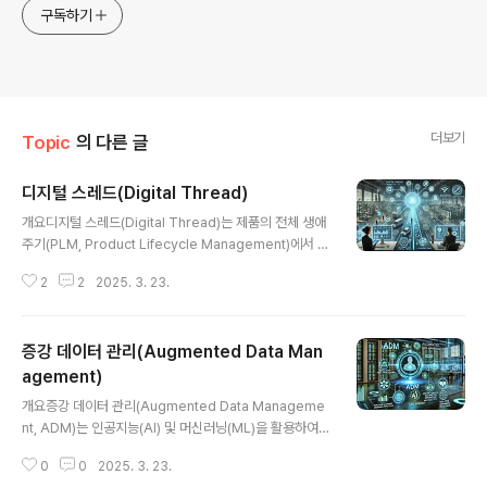
구독하기
더보기
Topic
의 다른 글
디지털 스레드(Digital Thread)
글 내용
개요디지털 스레드(Digital Thread)는 제품의 전체 생애
주기(PLM, Product Lifecycle Management)에서 생
성되는 데이터를 디지털로 연결하여 통합하는 기술이다.
2
2
2025. 3. 23.
이는 설계, 제조, 운영, 유지보수 등 모든 단계를 실시간으
로 연계하여 데이터 기반 의사결정을 지원하고, 운영 효율
성과 제품 품질을 향상시킨다. 본 글에서는 디지털 스레드
증강 데이터 관리(Augmented Data Man
의 개념, 주요 특징, 활용 사례, 장점과 한계, 그리고 미래 전
망을 살펴본다.1. 디지털 스레드란?디지털 스레드는 제품의
agement)
글 내용
설계부터 생산, 유지보수, 폐기까지 전 과정에서 데이터를
개요증강 데이터 관리(Augmented Data Manageme
연결하는 프레임워크이다. 이를 통해 제품과 관련된 모든
nt, ADM)는 인공지능(AI) 및 머신러닝(ML)을 활용하여
정보를 실시간으로 추적하고 분석할 수 있어 제조업의 효
데이터 관리 프로세스를 자동화하고 최적화하는 기술이다.
율성과 품질을 극대화할 수 있다.1.1 기존 제조 방식과의 ..
0
0
2025. 3. 23.
이는 데이터 수집, 저장, 정제, 분석, 보안 등 데이터 라이프