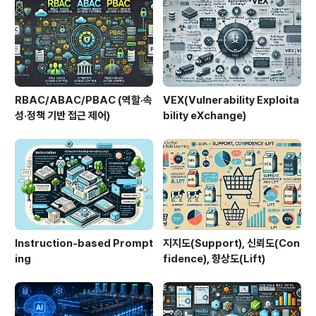
성 감소운영 효율성 향상2. 특징특징설명비교ZooKeepe
r 제거Kafka 내부적으로 메타데이터 관리 ..
RBAC/ABAC/PBAC (역할·속
VEX(Vulnerability Exploita
성·정책 기반 접근 제어)
bility eXchange)
Instruction-based Prompt
지지도(Support), 신뢰도(Con
ing
fidence), 향상도(Lift)