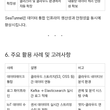
클러스터 및 클라우드 환경에서
대용량 데이터 처리 안정
확장성
자동 확장
성 확보
SeaTunnel은 데이터 통합 인프라의 생산성과 안정성을 동시에
향상시킵니다.
6. 주요 활용 사례 및 고려사항
사례
설명
비고
데이터레이크
클라우드 스토리지(S3, OSS 등)
클라우드 네이티브
통합
간 데이터 연동
분석 환경
로그 파이프라
Kafka → Elasticsearch 실시
관제 및 분석 시스
인
간 로그 적재
템 구축
IoT 데이터 수
센서 데이터의 실시간 스트리밍
엣지-클라우드 연
집
수집 및 저장
동