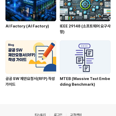
AI Factory (AI Factory)
IEEE 29148 (소프트웨어 요구사
항)
공공 SW 제안요청서(RFP) 작성
MTEB (Massive Text Embe
가이드
dding Benchmark)
의안내
티스토리
로그인
고객센터