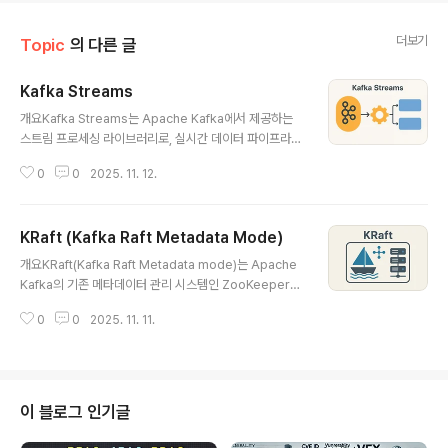
더보기
Topic
의 다른 글
Kafka Streams
글 내용
개요Kafka Streams는 Apache Kafka에서 제공하는
스트림 프로세싱 라이브러리로, 실시간 데이터 파이프라인
및 이벤트 기반 애플리케이션을 개발하기 위해 설계되었
0
0
2025. 11. 12.
다. 분산 스트림 프로세싱 프레임워크를 직접 구축할 필요
없이, 단일 애플리케이션 수준에서 고성능의 데이터 변환,
집계, 윈도우 연산 등을 수행할 수 있다.1. 개념 및 정의 항
KRaft (Kafka Raft Metadata Mode)
목 내용 비교 개념Kafka 토픽에서 데이터를 읽고, 실시간
글 내용
으로 처리 후 다시 토픽으로 내보내는 라이브러리Apache
개요KRaft(Kafka Raft Metadata mode)는 Apache
Flink, Spark Streaming 대비 경량목적실시간 데이터
Kafka의 기존 메타데이터 관리 시스템인 ZooKeeper를
변환 및 이벤트 처리마이크로서비스 통합 용이필요성대규
대체하기 위해 설계된 새로운 클러스터 관리 메커니즘이
모 스트리밍 데이터의 저지연 처리로그, IoT, 금융 트랜잭
0
0
2025. 11. 11.
다. KRaft는 Raft 합의 알고리즘을 기반으로 Kafka 내부
션 등2. 특징특징설명비교경량 구조Kafka 클라이언트 라
에서 직접 메타데이터를 관리하여 운영 복잡성을 줄이고
이브..
일관성과 복원력을 향상시킨다.1. 개념 및 정의 항목 내용
비교 개념Raft 합의 알고리즘 기반 Kafka 내부 메타데이
터 관리 방식기존 ZooKeeper 기반 메타데이터 관리 대
이 블로그 인기글
체목적ZooKeeper 제거 및 Kafka 클러스터의 단순화외
부 의존성 제거필요성대규모 Kafka 클러스터의 관리 복잡