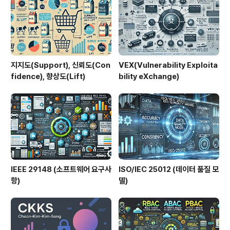
당할 수 있도록 돕는다.특히 IT 프로젝트, 건설 프로젝트,
연구개발 프로젝트 등 대규모 프로젝트에서 일정 관리, 비
용 ..
지지도(Support), 신뢰도(Con
VEX(Vulnerability Exploita
fidence), 향상도(Lift)
bility eXchange)
IEEE 29148 (소프트웨어 요구사
ISO/IEC 25012 (데이터 품질 모
항)
델)