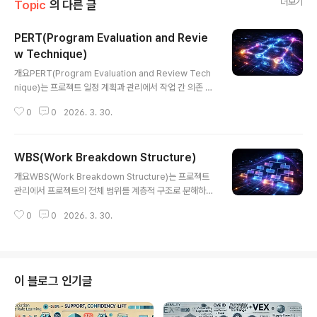
더보기
Topic
의 다른 글
PERT(Program Evaluation and Revie
w Technique)
글 내용
개요PERT(Program Evaluation and Review Tech
nique)는 프로젝트 일정 계획과 관리에서 작업 간 의존 관
계와 불확실성을 고려하여 프로젝트 완료 시간을 예측하는
0
0
2026. 3. 30.
네트워크 기반 일정 관리 기법이다. 1950년대 미국 해군
의 Polaris 미사일 개발 프로젝트에서 처음 개발되었으며
대규모 연구개발 프로젝트의 일정 관리 문제를 해결하기
WBS(Work Breakdown Structure)
위해 만들어졌다.PERT는 프로젝트 작업(Activity)과 이
글 내용
벤트(Event)를 네트워크 형태로 표현하고 각 작업의 소요
개요WBS(Work Breakdown Structure)는 프로젝트
시간을 낙관적 시간(Optimistic Time), 가장 가능성 높
관리에서 프로젝트의 전체 범위를 계층적 구조로 분해하여
은 시간(Most Likely Time), 비관적 시간(Pessimistic
관리하는 핵심 기법이다. 프로젝트 목표를 달성하기 위해
Time)으로 정의하여 확률적 일정 분석을 수행한다.이 기
0
0
2026. 3. 30.
필요한 모든 작업을 체계적으로 분해하여 정의함으로써 일
법은 프로젝트 일정의 불확실..
정, 비용, 자원, 리스크 관리를 보다 효과적으로 수행할 수
있도록 지원한다.WBS는 PMBOK(Project Managem
ent Body of Knowledge)에서 정의하는 프로젝트 범위
관리의 핵심 산출물 중 하나로, 프로젝트 계획 수립 단계에
이 블로그 인기글
서 작성된다. 복잡한 프로젝트를 관리 가능한 단위로 나누
어 프로젝트 팀이 각 작업을 명확하게 이해하고 책임을 할