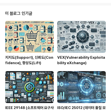
하여 운영자, 보안 분석가, 포렌식 전문가에게 강력한 분석
기반을 제공한다.1. 개념 및 정의 항목 설명 정의패킷을 분
석하여 세션 단위의 이벤트 기반 로그를 생성하는 네트워
이 블로그 인기글
크 모니터링 프레임워크목적실시간 및 사후 네트워크 위협
탐지와 가시성 확보필요성기존 시그니처 기반 IDS의 한계
보완 및 고급 보안 분석 수요 대응Zeek은 보안 운영뿐 아
니라 연구 및 데이터 분석 목적으로도 널리 사용된다.2. 특
징특징설명비교이벤트..
지지도(Support), 신뢰도(Con
VEX(Vulnerability Exploita
fidence), 향상도(Lift)
bility eXchange)
IEEE 29148 (소프트웨어 요구사
ISO/IEC 25012 (데이터 품질 모