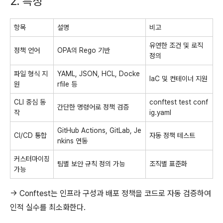
2. 특징
항목
설명
비고
유연한 조건 및 로직
정책 언어
OPA의 Rego 기반
정의
파일 형식 지
YAML, JSON, HCL, Docke
IaC 및 컨테이너 지원
원
rfile 등
CLI 중심 동
conftest test conf
간단한 명령어로 정책 검증
작
ig.yaml
GitHub Actions, GitLab, Je
CI/CD 통합
자동 정책 테스트
nkins 연동
커스터마이징
팀별 보안 규칙 정의 가능
조직별 표준화
가능
→ Conftest는 인프라 구성과 배포 정책을 코드로 자동 검증하여
인적 실수를 최소화한다.