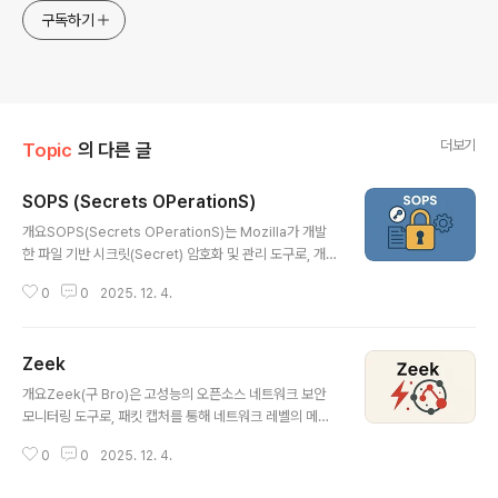
구독하기
더보기
Topic
의 다른 글
SOPS (Secrets OPerationS)
글 내용
개요SOPS(Secrets OPerationS)는 Mozilla가 개발
한 파일 기반 시크릿(Secret) 암호화 및 관리 도구로, 개발
자가 YAML, JSON, ENV 등 설정 파일 내의 민감한 데이
0
0
2025. 12. 4.
터를 안전하게 저장하고 버전 관리 시스템(Git 등)에 보관
할 수 있도록 지원한다. Kubernetes, Terraform, Ansi
ble 등과 결합하여 GitOps 기반 환경에서 보안과 자동화
Zeek
를 동시에 구현할 수 있다.1. 개념 및 정의SOPS는 평문으
글 내용
로 노출되기 쉬운 비밀번호, API 키, 인증서 등의 **민감
개요Zeek(구 Bro)은 고성능의 오픈소스 네트워크 보안
데이터(Secrets)**를 암호화된 형태로 관리하며, 사용
모니터링 도구로, 패킷 캡처를 통해 네트워크 레벨의 메타
시 필요한 시점에만 복호화하여 애플리케이션 또는 인프라
데이터를 수집하고 분석하는 프레임워크다. IDS(침입 탐지
에 전달한다.즉, Git 저장소에 보안을 유지하면서도 DevO
0
0
2025. 12. 4.
시스템)로도 활용 가능하며, 트래픽 기반 이상 탐지, 포렌
ps 프로세스 내에서 ..
식, 위협 헌팅 등에 유용하다. 로그 중심 구조를 기반으로