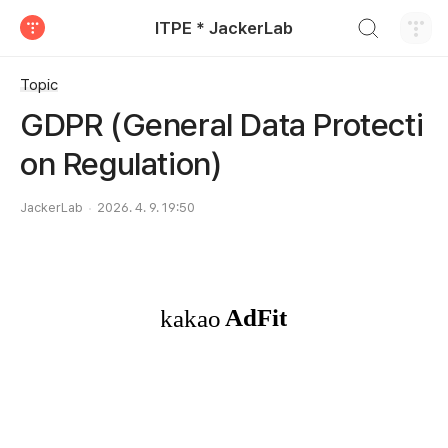
검색하기
ITPE * JackerLab
티스토리
Topic
GDPR (General Data Protecti
on Regulation)
JackerLab
2026. 4. 9. 19:50