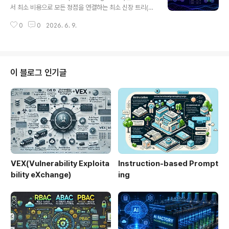
성하는 방식이다. 크루스칼 알고리즘과 달리 노드 중심 접
서 최소 비용으로 모든 정점을 연결하는 최소 신장 트리(M
근 방식을 사용한다.2. 특징항목설명비고노드 중심 방식시
ST, Minimum Spanning Tree)를 찾는 대표적인 그리
작 정점 기준 확장크루스칼과 차별화그리디 알고리즘최소
0
0
2026. 6. 9.
디 알고리즘이다. 간선을 비용 기준으로 정렬한 후 사이클
간선 선택 반복최적해 보장우선순위 큐 활용최소 간선 선
이 발생하지 않는 범위 내에서 선택하는 방식으로 동작하
택성능 최적화한줄..
며, 네트워크 설계 및 최적화 문제에서 널리 활용된다.1. 개
념 및 정의크루스칼 알고리즘은 그래프의 모든 간선을 가
중치 기준으로 오름차순 정렬한 뒤, 가장 작은 간선부터 선
이 블로그 인기글
택하면서 사이클을 형성하지 않는 경우에만 트리에 포함시
키는 방식이다. 이를 위해 Union-Find(Disjoint Set) 자
료구조가 필수적으로 사용된다.2. 특징항목설명비고그리
디 알고리즘최적 선택 반복전역 최적 보장간선 중심 처리
노드가 아..
VEX(Vulnerability Exploita
Instruction-based Prompt
bility eXchange)
ing