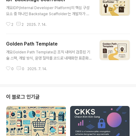
글 내용
개요IDP(Internal Developer Platform)의 핵심 구성
요소 중 하나인 Backstage Scaffolder는 개발자가 신
속하게 표준화된 애플리케이션, 서비스, 인프라를 생성할
2
2
2025. 7. 14.
수 있도록 지원하는 템플릿 기반 자동화 생성 도구이다. 반
복적인 설정 작업을 제거하고 조직의 DevEx(Develope
r Experience)를 향상시키는 전략적 수단으로, 플랫폼
Golden Path Template
엔지니어링 팀이 주도하는 현대 소프트웨어 개발 문화의
글 내용
핵심 컴포넌트다.1. 개념 및 정의Backstage Scaffolder
개요Golden Path Template은 조직 내에서 검증된 기
는 CNCF가 후원하고 Spotify가 주도하는 IDP 오픈소스
술 스택, 개발 방식, 운영 절차를 코드로 내재화한 표준화
플랫폼인 Backstage의 기능 중 하나로, 코드 생성 템플
템플릿으로, 개발자들이 제품 개발에만 집중할 수 있도록
릿을 기반으로 새로운 서비스, 라이브러리, 인프라 구성 등
0
0
2025. 7. 14.
가이드하고 지원하는 DevEx 전략의 핵심 도구다. 반복되
을 자동 생성할 수 있게 한다..
는 설정과 선택의 비용을 줄이고, 보안·품질·운영 기준이 내
재화된 템플릿을 통해 일관된 개발 흐름을 실현한다.1. 개념
및 정의Golden Path Template은 “골든 패스(Golden
Path)” — 즉, 성공 확률이 높은 최적의 개발 흐름을 코드,
이 블로그 인기글
도구, 문서, 정책 등으로 구성해, 프로젝트 초기화와 서비스
설계에 빠르게 적용할 수 있도록 만든 템플릿이다.목적: 개
발자의 생산성과 일관성을 동시에 확보기반 요소: 템플릿
코드, CI/CD 설정, 보안 규칙, 모니터링..