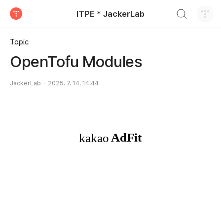
검색하기
ITPE * JackerLab
티스토리
Topic
OpenTofu Modules
JackerLab
2025. 7. 14. 14:44