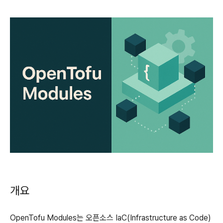
개요
OpenTofu Modules는 오픈소스 IaC(Infrastructure as Code)