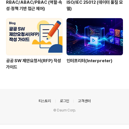
RBAC/ABAC/PBAC (역할·속
ISO/IEC 25012 (데이터 품질 모
성·정책 기반 접근 제어)
델)
공공 SW 제안요청서(RFP) 작성
인터프리터(Interpreter)
가이드
의안내
티스토리
로그인
고객센터
© Daum Corp.