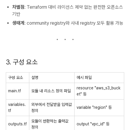
차별점
: Terraform 대비 라이선스 제약 없는 완전한 오픈소스
기반
생태계
: community registry와 사내 registry 모두 활용 가능
3. 구성 요소
구성 요소
설명
예시 파일
resource "aws_s3_buck
main.tf
모듈 내 리소스 정의 파일
et"
등
variables.
외부에서 전달받을 입력값
variable "region"
등
tf
정의
모듈이 반환하는 출력값
outputs.tf
output "vpc_id"
등
정의