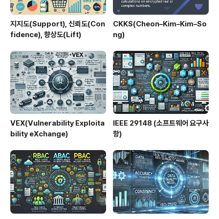
지지도(Support), 신뢰도(Con
CKKS(Cheon–Kim–Kim–So
fidence), 향상도(Lift)
ng)
VEX(Vulnerability Exploita
IEEE 29148 (소프트웨어 요구사
bility eXchange)
항)