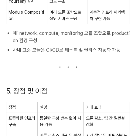
Yourself) 설계
코드 구조
Module Compositi
여러 모듈 조합으로
계층적 인프라 아키텍
on
상위 서비스 구성
처 구현 가능
예:
network
,
compute
,
monitoring
모듈 조합으로 producti
on 환경 구성
사내 표준 모듈은 CI/CD로 테스트 및 릴리스 자동화 가능
5. 장점 및 이점
장점
설명
기대 효과
표준화된 인프라
동일한 구성 반복 없이 사
오류 감소, 팀 간 일관성
구축
용 가능
강화
빠른 리소스 배포 및 확장
시간 절약 및 배포 신뢰도