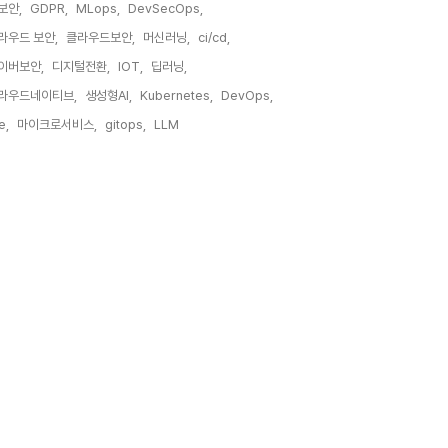
I보안,
GDPR,
MLops,
DevSecOps,
라우드 보안,
클라우드보안,
머신러닝,
ci/cd,
이버보안,
디지털전환,
IOT,
딥러닝,
라우드네이티브,
생성형AI,
Kubernetes,
DevOps,
e,
마이크로서비스,
gitops,
LLM,