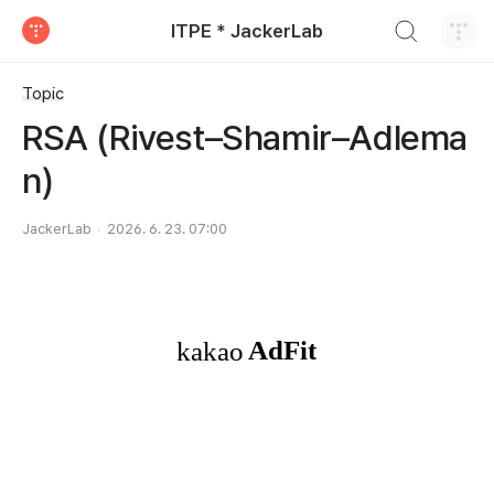
검색하기
ITPE * JackerLab
티스토리
Topic
RSA (Rivest–Shamir–Adlema
n)
JackerLab
2026. 6. 23. 07:00