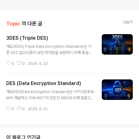
더보기
Topic
의 다른 글
3DES (Triple DES)
글 내용
개요3DES(Triple Data Encryption Standard)는 기
존 DES 알고리즘의 보안 취약점을 보완하기 위해 동일한
알고리즘을 세 번 반복 적용하는 대칭키 암호화 방식이다.
0
0
2026. 6. 22.
DES의 짧은 키 길이 문제를 해결하기 위해 도입되었으며,
한때 금융 및 보안 시스템에서 널리 사용되었으나 현재는
AES로 점차 대체되고 있다.1. 개념 및 정의3DES는 데이
DES (Data Encryption Standard)
터를 세 번 암호화하는 방식으로, 일반적으로 Encrypt-D
글 내용
ecrypt-Encrypt(EDE) 구조를 사용한다. 서로 다른 키를
개요DES(Data Encryption Standard)는 1970년대 IB
사용하여 암호화 강도를 높이며, DES보다 훨씬 높은 보안
M이 개발하고 미국 NIST의 전신인 NBS에 의해 표준으로
성을 제공한다.2. 특징항목설명비고삼중 암호화DES 3회
채택된 대칭키 암호 알고리즘이다. 오랜 기간 금융 및 정부
적용보안 강화다양한 키 방식2-key, 3-key보안 수준 선
0
0
2026. 6. 21.
시스템에서 사용되었으나, 현재는 보안 취약성으로 인해 A
택호환성 유지기존 DES 기반레거시 활용한..
ES로 대체되었다. 그럼에도 불구하고 현대 암호학의 발전
에 중요한 기반을 제공한 역사적 알고리즘이다.1. 개념 및
정의DES는 64비트 블록 단위로 데이터를 암호화하는 대
칭키 블록 암호 방식으로, 실제 유효 키 길이는 56비트이
이 블로그 인기글