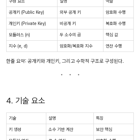
구성 요소
설명
역할
공개키 (Public Key)
외부 공개 키
암호화 수행
개인키 (Private Key)
비공개 키
복호화 수행
모듈러스 (n)
두 소수의 곱
핵심 값
지수 (e, d)
암호화/복호화 지수
연산 수행
한줄 요약: 공개키와 개인키, 그리고 수학적 구조로 구성된다.
4. 기술 요소
기술
설명
특징
키 생성
소수 기반 계산
보안 핵심