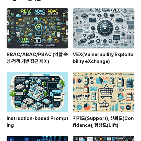
다. Feistel 구조를 기반으로 16라운드의 반복 연산을 통
해 데이터를 암호화하며, 동일한 키로 복호화가 가능하다.
2. 특징항목설명비고대칭키 암호동일 키 사용빠른 처리블
록 암호64비트 단위고정 길이Feistel 구조라운드 기반 처
리..
RBAC/ABAC/PBAC (역할·속
VEX(Vulnerability Exploita
성·정책 기반 접근 제어)
bility eXchange)
Instruction-based Prompt
지지도(Support), 신뢰도(Con
ing
fidence), 향상도(Lift)