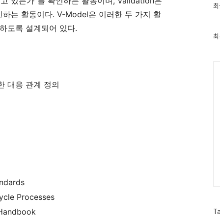
만들고 있는가"를 확인하는 활동이며, Validation은
최
최
근
하는 활동이다. V-Model은 이러한 두 가지 활
글
하도록 설계되어 있다.
과
인
최
기
글
Ca
한 대응 관계 정의
andards
ycle Processes
 Handbook
T