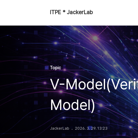
ITPE * JackerLab
Topic
V-Model(Verif
Model)
JackerLab
2026. 3. 29. 13:23