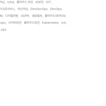
러닝,
ci/cd,
클라우드 보안,
AI보안,
IOT,
이크로서비스,
머신러닝,
DevSecOps,
DevOps,
M,
디지털전환,
GDPR,
생성형AI,
클라우드네이티브,
tops,
사이버보안,
클라우드보안,
Kubernetes,
sre,
Lops,