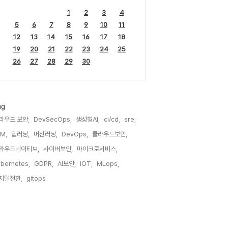
1
2
3
4
5
6
7
8
9
10
11
12
13
14
15
16
17
18
19
20
21
22
23
24
25
26
27
28
29
30
ag
라우드 보안,
DevSecOps,
생성형AI,
ci/cd,
sre,
M,
딥러닝,
머신러닝,
DevOps,
클라우드보안,
라우드네이티브,
사이버보안,
마이크로서비스,
bernetes,
GDPR,
AI보안,
IOT,
MLops,
지털전환,
gitops,