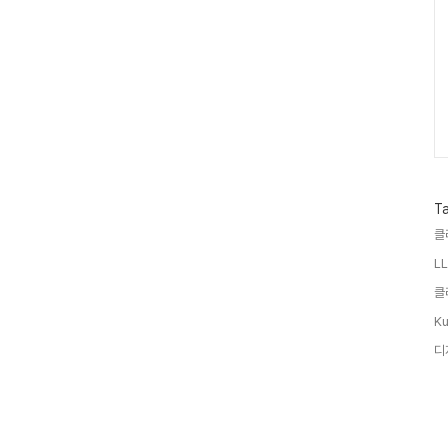
T
클
LL
클
Ku
디