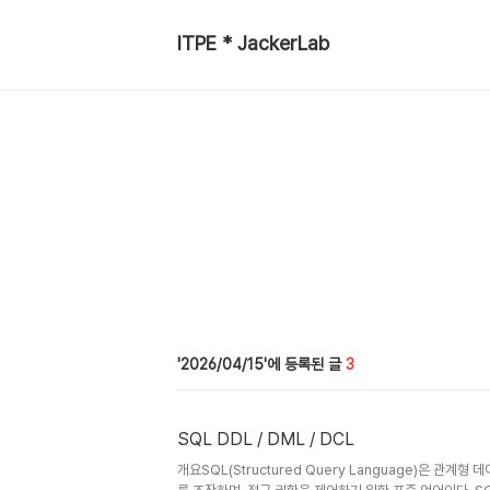
ITPE * JackerLab
2026/04/15
3
SQL DDL / DML / DCL
개요SQL(Structured Query Language)은 관계