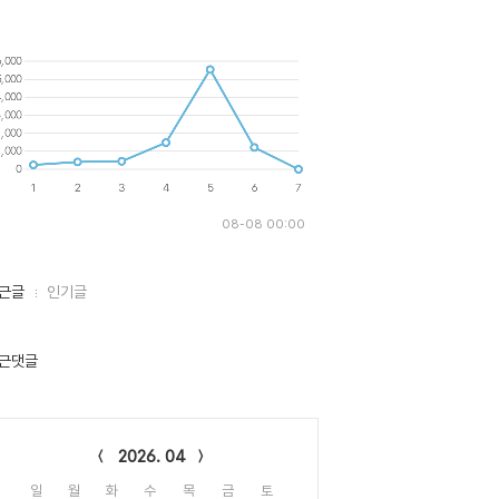
08-08 00:00
근글
인기글
근댓글
lendar
2026. 04
일
월
화
수
목
금
토