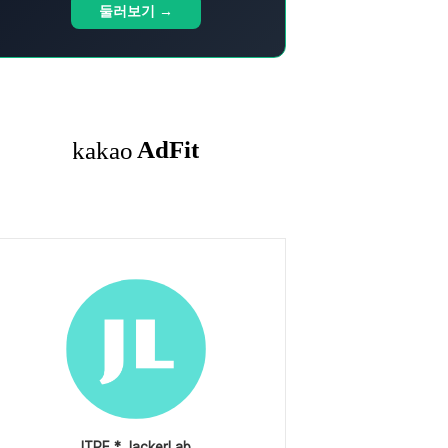
둘러보기 →
ITPE * JackerLab