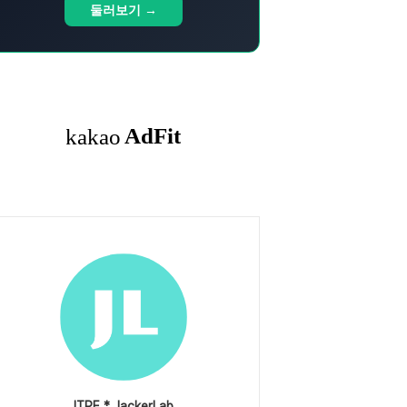
둘러보기 →
ITPE * JackerLab