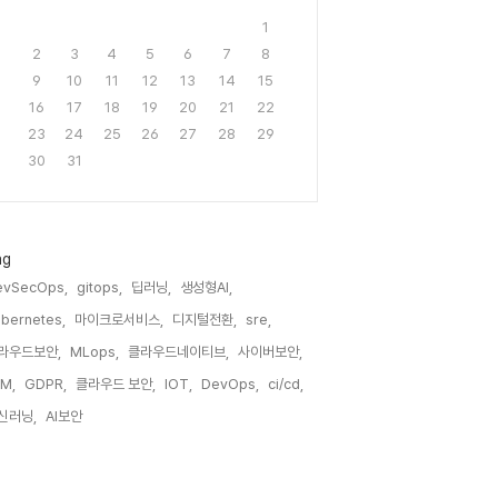
1
2
3
4
5
6
7
8
9
10
11
12
13
14
15
16
17
18
19
20
21
22
23
24
25
26
27
28
29
30
31
ag
evSecOps,
gitops,
딥러닝,
생성형AI,
bernetes,
마이크로서비스,
디지털전환,
sre,
라우드보안,
MLops,
클라우드네이티브,
사이버보안,
M,
GDPR,
클라우드 보안,
IOT,
DevOps,
ci/cd,
신러닝,
AI보안,