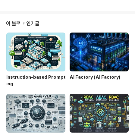
감 데이터 온프레미스 처리클라우드 ..
성능 연산, 초고속 네트워크, 대규모 데이터 처리에 최적화
된 구조를 갖는다. 최근 생성형 AI, LLM, 멀티모달 AI의 확
산으로 AI Factory는 기업 경쟁력을 좌우하는 핵심 인프
라로 부상하고 있다.1. 개념 및 정의AI Factory는 AI 모델
이 블로그 인기글
개발 및 운영을 위한 데이터, 컴퓨팅, 네트워크, 스토리지
자원을 통합하여 대규모 AI 워크로드를 효율적으로 처리하
는 전용 인프라 시스템이다.2. 특징구분설명비교/차별점AI
특화 인프라GPU/TPU 중심 ..
Instruction-based Prompt
AI Factory (AI Factory)
ing