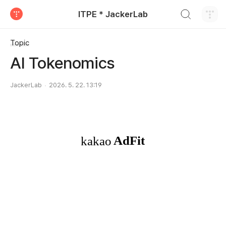
검색하기
ITPE * JackerLab
티스토리
Topic
AI Tokenomics
JackerLab
2026. 5. 22. 13:19