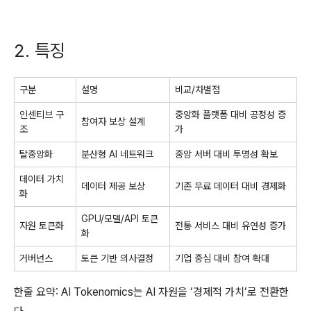
2. 특징
구분
설명
비교/차별점
인센티브 구
중앙화 플랫폼 대비 공정성 증
참여자 보상 설계
조
가
탈중앙화
분산형 AI 네트워크
중앙 서버 대비 투명성 확보
데이터 가치
데이터 제공 보상
기존 무료 데이터 대비 경제화
화
GPU/모델/API 토큰
자원 토큰화
전통 서비스 대비 유연성 증가
화
거버넌스
토큰 기반 의사결정
기업 중심 대비 참여 확대
한줄 요약: AI Tokenomics는 AI 자원을 ‘경제적 가치’로 전환한