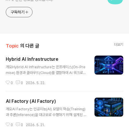
구독하기
더보기
Topic
의 다른 글
Hybrid AI Infrastructure
글 내용
개요Hybrid AI Infrastructure는 온프레미스(On-Pre
mise) 환경과 클라우드(Cloud)를 결합하여 AI 워크로드
를 유연하게 운영하는 인프라 전략이다. 기업은 데이터 보
0
0
2026. 5. 22.
안, 비용, 성능 요구사항에 따라 AI 모델 학습과 추론을 적
절히 분산시킬 수 있으며, 특히 LLM, AI Factory, Edge
AI 환경 확산으로 하이브리드 구조의 중요성이 크게 증가
AI Factory (AI Factory)
하고 있다.1. 개념 및 정의Hybrid AI Infrastructure는 기
글 내용
업 내부 데이터센터와 퍼블릭/프라이빗 클라우드를 통합하
개요AI Factory는 인공지능(AI) 모델의 학습(Training)
여 AI 모델 개발, 학습, 배포, 운영을 수행하는 통합 인프라
과 추론(Inference)을 대규모로 수행하기 위해 설계된 AI
아키텍처이다.2. 특징구분설명비교/차별점유연성워크로
전용 데이터센터를 의미한다. 기존 데이터센터가 범용 컴
드 위치 선택 가능단일 환경 대비 최적화 가능보안 강화민
0
0
2026. 5. 21.
퓨팅 중심이었다면, AI Factory는 GPU/TPU 기반의 고