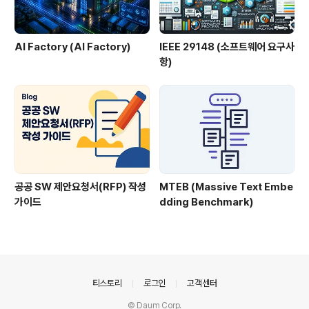
AI Factory (AI Factory)
IEEE 29148 (소프트웨어 요구사
항)
공공 SW 제안요청서(RFP) 작성
MTEB (Massive Text Embe
가이드
dding Benchmark)
의안내
티스토리
로그인
고객센터
© Daum Corp.