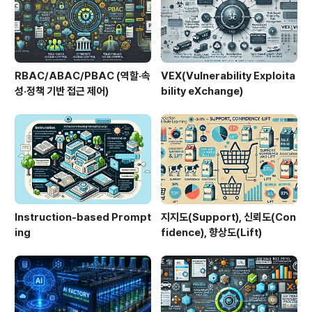
한다.2. 특징구분설명비교/차별점인간형 구조팔..
RBAC/ABAC/PBAC (역할·속
VEX(Vulnerability Exploita
성·정책 기반 접근 제어)
bility eXchange)
Instruction-based Prompt
지지도(Support), 신뢰도(Con
ing
fidence), 향상도(Lift)