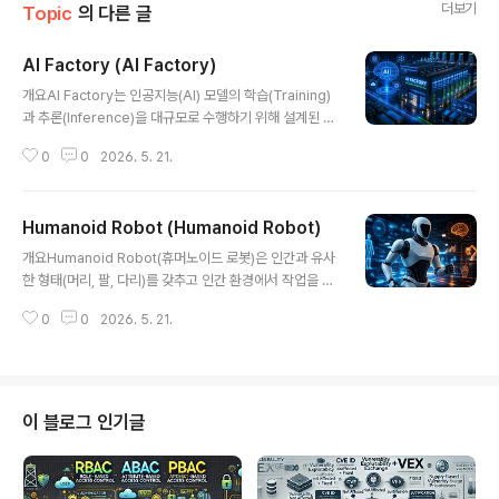
더보기
Topic
의 다른 글
AI Factory (AI Factory)
글 내용
개요AI Factory는 인공지능(AI) 모델의 학습(Training)
과 추론(Inference)을 대규모로 수행하기 위해 설계된 AI
전용 데이터센터를 의미한다. 기존 데이터센터가 범용 컴
0
0
2026. 5. 21.
퓨팅 중심이었다면, AI Factory는 GPU/TPU 기반의 고
성능 연산, 초고속 네트워크, 대규모 데이터 처리에 최적화
된 구조를 갖는다. 최근 생성형 AI, LLM, 멀티모달 AI의 확
Humanoid Robot (Humanoid Robot)
산으로 AI Factory는 기업 경쟁력을 좌우하는 핵심 인프
글 내용
라로 부상하고 있다.1. 개념 및 정의AI Factory는 AI 모델
개요Humanoid Robot(휴머노이드 로봇)은 인간과 유사
개발 및 운영을 위한 데이터, 컴퓨팅, 네트워크, 스토리지
한 형태(머리, 팔, 다리)를 갖추고 인간 환경에서 작업을 수
자원을 통합하여 대규모 AI 워크로드를 효율적으로 처리하
행하도록 설계된 로봇을 의미한다. 최근 AI, 센서, 로보틱스
는 전용 인프라 시스템이다.2. 특징구분설명비교/차별점AI
0
0
2026. 5. 21.
기술의 발전으로 단순 자동화 기계를 넘어 인간과 상호작
특화 인프라GPU/TPU 중심 ..
용하고 자율적으로 행동하는 지능형 시스템으로 발전하고
있다. Tesla Optimus, Boston Dynamics Atlas, Fig
ure AI 등 글로벌 기업들이 경쟁적으로 개발을 추진하며
산업 패러다임 변화의 핵심 기술로 주목받고 있다.1. 개념
이 블로그 인기글
및 정의Humanoid Robot은 인간의 신체 구조와 동작을
모방하여 인간 환경에서 자연스럽게 작업을 수행할 수 있
도록 설계된 로봇으로, AI 기반 인지·판단·행동 능력을 포함