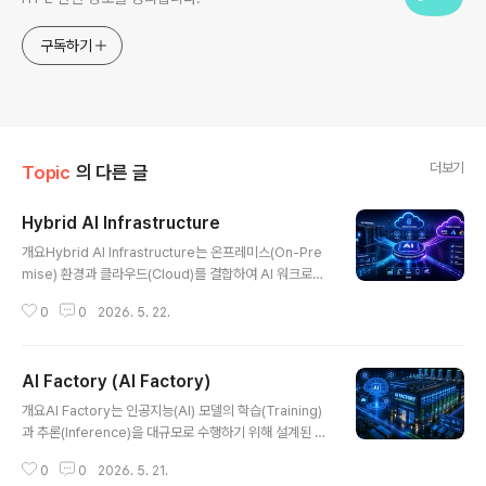
구독하기
더보기
Topic
의 다른 글
Hybrid AI Infrastructure
글 내용
개요Hybrid AI Infrastructure는 온프레미스(On-Pre
mise) 환경과 클라우드(Cloud)를 결합하여 AI 워크로드
를 유연하게 운영하는 인프라 전략이다. 기업은 데이터 보
0
0
2026. 5. 22.
안, 비용, 성능 요구사항에 따라 AI 모델 학습과 추론을 적
절히 분산시킬 수 있으며, 특히 LLM, AI Factory, Edge
AI 환경 확산으로 하이브리드 구조의 중요성이 크게 증가
AI Factory (AI Factory)
하고 있다.1. 개념 및 정의Hybrid AI Infrastructure는 기
글 내용
업 내부 데이터센터와 퍼블릭/프라이빗 클라우드를 통합하
개요AI Factory는 인공지능(AI) 모델의 학습(Training)
여 AI 모델 개발, 학습, 배포, 운영을 수행하는 통합 인프라
과 추론(Inference)을 대규모로 수행하기 위해 설계된 AI
아키텍처이다.2. 특징구분설명비교/차별점유연성워크로
전용 데이터센터를 의미한다. 기존 데이터센터가 범용 컴
드 위치 선택 가능단일 환경 대비 최적화 가능보안 강화민
0
0
2026. 5. 21.
퓨팅 중심이었다면, AI Factory는 GPU/TPU 기반의 고