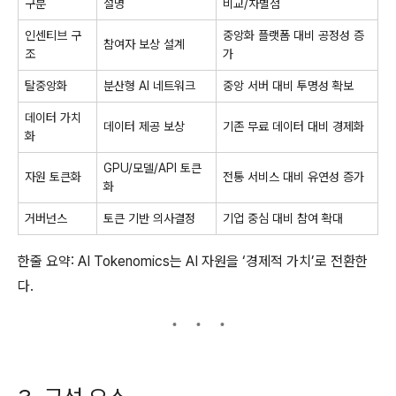
구분
설명
비교/차별점
인센티브 구
중앙화 플랫폼 대비 공정성 증
참여자 보상 설계
조
가
탈중앙화
분산형 AI 네트워크
중앙 서버 대비 투명성 확보
데이터 가치
데이터 제공 보상
기존 무료 데이터 대비 경제화
화
GPU/모델/API 토큰
자원 토큰화
전통 서비스 대비 유연성 증가
화
거버넌스
토큰 기반 의사결정
기업 중심 대비 참여 확대
한줄 요약: AI Tokenomics는 AI 자원을 ‘경제적 가치’로 전환한
다.