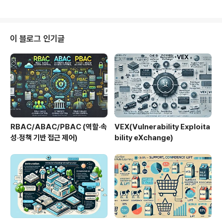
감 데이터 온프레미스 처리클라우드 ..
성능 연산, 초고속 네트워크, 대규모 데이터 처리에 최적화
된 구조를 갖는다. 최근 생성형 AI, LLM, 멀티모달 AI의 확
산으로 AI Factory는 기업 경쟁력을 좌우하는 핵심 인프
라로 부상하고 있다.1. 개념 및 정의AI Factory는 AI 모델
이 블로그 인기글
개발 및 운영을 위한 데이터, 컴퓨팅, 네트워크, 스토리지
자원을 통합하여 대규모 AI 워크로드를 효율적으로 처리하
는 전용 인프라 시스템이다.2. 특징구분설명비교/차별점AI
특화 인프라GPU/TPU 중심 ..
RBAC/ABAC/PBAC (역할·속
VEX(Vulnerability Exploita
성·정책 기반 접근 제어)
bility eXchange)