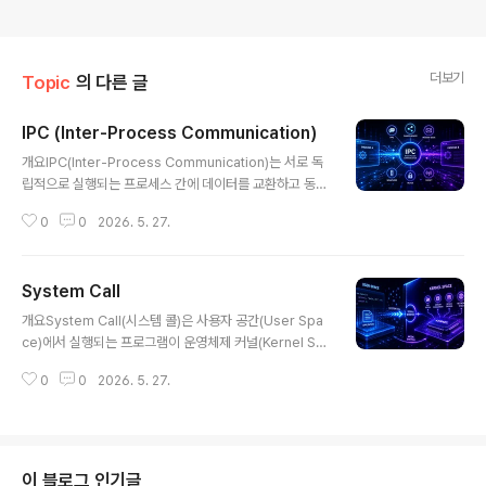
더보기
Topic
의 다른 글
IPC (Inter-Process Communication)
글 내용
개요IPC(Inter-Process Communication)는 서로 독
립적으로 실행되는 프로세스 간에 데이터를 교환하고 동기
화를 수행하기 위한 메커니즘이다. 현대 운영체제에서는
0
0
2026. 5. 27.
멀티태스킹과 분산 처리가 기본이기 때문에, 프로세스 간
협업을 위한 IPC는 필수적인 기술이다. 특히 마이크로서비
스, 멀티코어 시스템, 클라우드 환경에서 IPC의 중요성은
System Call
더욱 증가하고 있다.1. 개념 및 정의IPC는 서로 다른 프로
글 내용
세스가 데이터를 주고받거나 실행 흐름을 조정하기 위해
개요System Call(시스템 콜)은 사용자 공간(User Spa
사용하는 통신 및 동기화 방법을 의미한다.2. 특징구분설
ce)에서 실행되는 프로그램이 운영체제 커널(Kernel Sp
명비교/차별점프로세스 간 통신독립 실행 단위 간 데이터
ace)의 기능을 요청하기 위해 사용하는 공식적인 인터페
교환스레드 공유 메모리 대비 격리성 높음동기화 지원실행
0
0
2026. 5. 27.
이스이다. 파일 입출력, 프로세스 생성, 메모리 관리, 네트
순서 제어비동기 실행 대비 안정성 증가다양한 방식여러 I
워크 통신 등 대부분의 OS 기능은 시스템 콜을 통해 접근
PC 메커니즘 존재단일 방..
된다. 현대 운영체제(Linux, Windows, macOS)는 보안
과 안정성을 위해 사용자 영역과 커널 영역을 엄격히 분리
하며, 시스템 콜이 그 경계를 안전하게 넘는 유일한 경로로
이 블로그 인기글