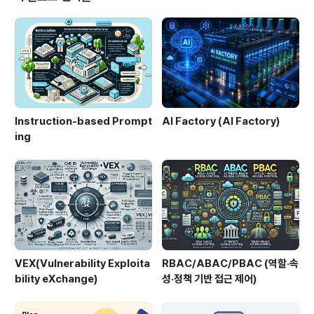
동작한다.1. 개념 및 정의System Call은 사용자 프로그램
이 커널 모드로 전환하여 OS 자원을 사용하도록 요청하는
메커니즘으로, 하드웨어 자원 접근을 안전하게 중개하는
역할을 수행한다.2. 특징구분설명비교/차별점사용자-커널
..
Instruction-based Prompt
AI Factory (AI Factory)
ing
VEX(Vulnerability Exploita
RBAC/ABAC/PBAC (역할·속
bility eXchange)
성·정책 기반 접근 제어)