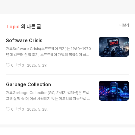
더보기
Topic
의 다른 글
Software Crisis
글 내용
개요Software Crisis(소프트웨어 위기)는 1960~1970
년대 컴퓨터 산업 초기, 소프트웨어 개발의 복잡성이 급격
히 증가하면서 발생한 품질 저하, 일정 지연, 비용 초과 등
0
0
2026. 5. 29.
의 문제를 의미한다. 하드웨어 성능은 빠르게 발전했지만
소프트웨어 개발 방법론은 이를 따라가지 못했고, 대규모
시스템의 실패 사례가 증가하면서 ‘소프트웨어 공학(Soft
Garbage Collection
ware Engineering)’이라는 새로운 학문 분야가 등장하
글 내용
게 되었다.1. 개념 및 정의Software Crisis는 소프트웨어
개요Garbage Collection(GC, 가비지 컬렉션)은 프로
개발이 규모와 복잡성 증가를 감당하지 못해 품질, 비용, 일
그램 실행 중 더 이상 사용되지 않는 메모리를 자동으로 식
정 측면에서 심각한 문제를 야기한 현상을 의미한다.2. 특
별하고 회수하여 시스템 자원을 효율적으로 관리하는 기술
징구분설명비교/차별점개발 지연프로젝트 일정 초과초기
0
0
2026. 5. 28.
이다. 개발자가 직접 메모리를 해제해야 하는 C/C++과 달
개발 대비 관리 어려움 증가비용 증가예산 초과 발생하드
리, Java, Python, Go 등 현대 언어는 GC를 통해 메모
웨어 ..
리 누수(Memory Leak)와 같은 문제를 줄이고 생산성을
향상시킨다. 특히 대규모 서버, 클라우드, AI 시스템에서 G
C의 성능과 효율성은 전체 시스템 안정성에 큰 영향을 미