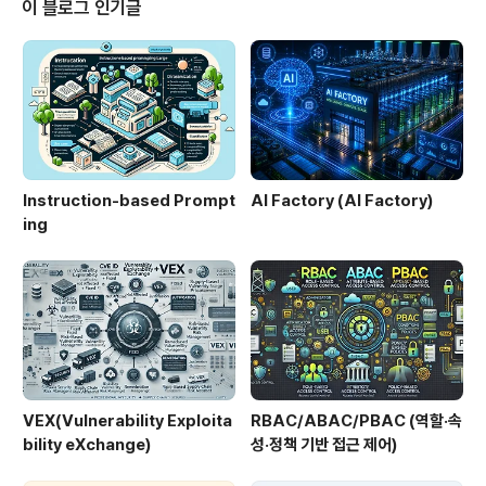
이 블로그 인기글
친다.1. 개념 및 정의Garbage Collection은 프로그램에
서 더 이상 참조되지 않는 객체를 자동으로 탐지하고 해당
메모리를 회수하는 런타임 메커니즘이다.2. 특징구분설명
비교/차별점자동 메모리 관리개발자 개입 없이 회수수..
Instruction-based Prompt
AI Factory (AI Factory)
ing
VEX(Vulnerability Exploita
RBAC/ABAC/PBAC (역할·속
bility eXchange)
성·정책 기반 접근 제어)