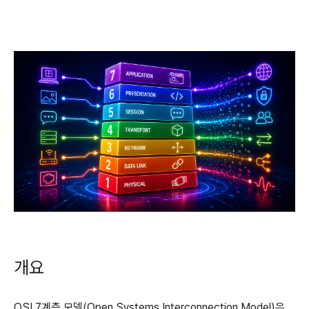
개요
OSI 7계층 모델(Open Systems Interconnection Model)은