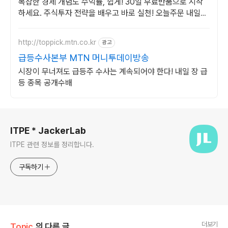
복잡한 경제 개념도 수익률, 쉽게! 30일 무료반품으로 시작
하세요. 주식투자 전략을 배우고 바로 실천! 오늘주문 내일도
착 로켓배송으로 시작하세요.
http://toppick.mtn.co.kr
광고
급등수사본부 MTN 머니투데이방송
시장이 무너져도 급등주 수사는 계속되어야 한다! 내일 장 급
등 종목 공개수배
로그 정보
ITPE * JackerLab
ITPE 관련 정보를 정리합니다.
구독하기
더보기
Topic
의 다른 글