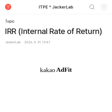
검색하기
ITPE * JackerLab
티스토리
Topic
IRR (Internal Rate of Return)
JackerLab
2026. 5. 31. 13:47