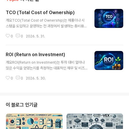
TCO (Total Cost of Ownership)
글 내용
개요TCO(Total Cost of Ownership)는 제품이나 시
스템을 도입하고 운영하는 전 과정에서 발생하는 총비용을
의미한다. 단순한 초기 구매 비용뿐 아니라 유지보수, 운영,
0
0
2026. 5. 31.
인력, 업그레이드, 폐기 비용까지 포함하여 전체 비용을 평
가하는 것이 특징이다. 특히 클라우드, AI 인프라, IT 시스
템 도입이 증가하면서 TCO 분석은 ROI와 함께 핵심적인
ROI (Return on Investment)
의사결정 기준으로 활용되고 있다.1. 개념 및 정의TCO는
글 내용
특정 자산이나 시스템의 전체 생애주기 동안 발생하는 모
개요ROI(Return on Investment)는 투자 대비 얼마나
든 직접 및 간접 비용을 포함한 총 비용 개념이다.2. 특징구
많은 수익을 얻었는지를 측정하는 대표적인 재무 및 비즈
분설명비교/차별점전체 비용 고려초기 + 운영 비용 포함단
니스 성과 지표이다. 기업은 프로젝트, 마케팅, IT 인프라,
순 CAPEX 대비 현실성 높음장기 관점생애주기 기준 분석
0
0
2026. 5. 30.
AI 도입 등 다양한 투자 활동의 효과를 정량적으로 평가하
단기 ROI 대비 전략적숨겨진 비용 포함유지보수, 인력 비
기 위해 ROI를 활용한다. 특히 디지털 전환과 AI 투자 증가
용 포..
로 ROI 분석은 전략적 의사결정의 핵심 요소로 자리잡고
있다.1. 개념 및 정의ROI는 투자 비용 대비 순이익의 비율
을 의미하며, 일반적으로 다음과 같은 공식으로 계산된다.
이 블로그 인기글
ROI (%) = (순이익 / 투자 비용) × 100이는 투자 효율성
을 판단하는 가장 직관적인 지표이다.2. 특징구분설명비
교/차별점정량적 지표수익률을 숫자로 표현정성적 평가 대
비 객관성 높음단순성계산 방식 간단복잡한 재무 모델 대