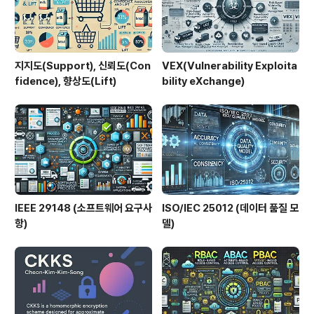
비 ..
지지도(Support), 신뢰도(Con
VEX(Vulnerability Exploita
fidence), 향상도(Lift)
bility eXchange)
IEEE 29148 (소프트웨어 요구사
ISO/IEC 25012 (데이터 품질 모
항)
델)