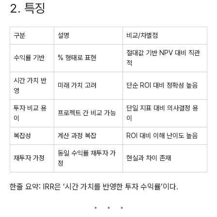
2. 특징
구분
설명
비교/차별점
절대값 기반 NPV 대비 직관
수익률 기반
% 형태로 표현
적
시간 가치 반
미래 가치 고려
단순 ROI 대비 정확성 높음
영
투자 비교 용
단일 지표 대비 의사결정 용
프로젝트 간 비교 가능
이
이
복잡성
계산 과정 복잡
ROI 대비 이해 난이도 높음
동일 수익률 재투자 가
재투자 가정
현실과 차이 존재
정
한줄 요약: IRR은 ‘시간 가치를 반영한 투자 수익률’이다.