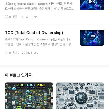
개요IRR(Internal Rate of Return, 내부수익률)은 투자
로부터 발생하는 현금흐름의 순현재가치(NPV)를 0으로
만드는 할인율을 의미한다. 즉, 투자 프로젝트가 얼마나 높
0
0
2026. 5. 31.
은 수익률을 제공하는지를 나타내는 지표로, 기업의 투자
의사결정에서 ROI, NPV와 함께 핵심적인 평가 기준으로
활용된다. 특히 장기 투자, 프로젝트 투자, 스타트업 투자
TCO (Total Cost of Ownership)
분석에서 IRR은 매우 중요한 역할을 한다.1. 개념 및 정의IR
글 내용
R은 투자로 발생하는 미래 현금흐름의 현재가치를 초기 투
개요TCO(Total Cost of Ownership)는 제품이나 시
자금과 동일하게 만드는 할인율로, 투자 수익성을 나타내
스템을 도입하고 운영하는 전 과정에서 발생하는 총비용을
는 내부 수익률이다.2. 특징구분설명비교/차별점수익률 기
의미한다. 단순한 초기 구매 비용뿐 아니라 유지보수, 운영,
반% 형태로 표현절대값 기반 NPV 대비 직관적시간 가치
0
0
2026. 5. 31.
인력, 업그레이드, 폐기 비용까지 포함하여 전체 비용을 평
반영미래 가치 고려단순 ROI 대비 정확성 높음투자 비교
가하는 것이 특징이다. 특히 클라우드, AI 인프라, IT 시스
용이프로젝..
템 도입이 증가하면서 TCO 분석은 ROI와 함께 핵심적인
의사결정 기준으로 활용되고 있다.1. 개념 및 정의TCO는
특정 자산이나 시스템의 전체 생애주기 동안 발생하는 모
이 블로그 인기글
든 직접 및 간접 비용을 포함한 총 비용 개념이다.2. 특징구
분설명비교/차별점전체 비용 고려초기 + 운영 비용 포함단
순 CAPEX 대비 현실성 높음장기 관점생애주기 기준 분석
단기 ROI 대비 전략적숨겨진 비용 포함유지보수, 인력 비
용 포..