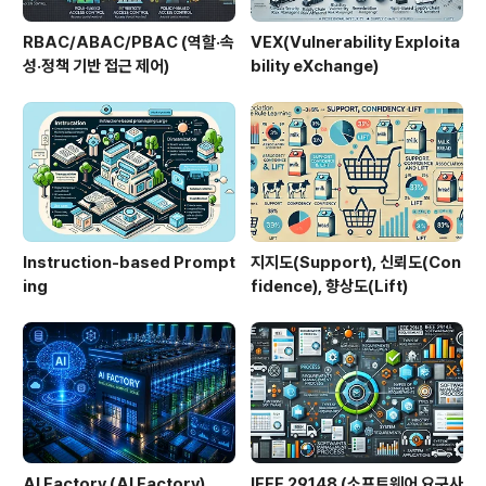
RBAC/ABAC/PBAC (역할·속
VEX(Vulnerability Exploita
성·정책 기반 접근 제어)
bility eXchange)
Instruction-based Prompt
지지도(Support), 신뢰도(Con
ing
fidence), 향상도(Lift)
AI Factory (AI Factory)
IEEE 29148 (소프트웨어 요구사