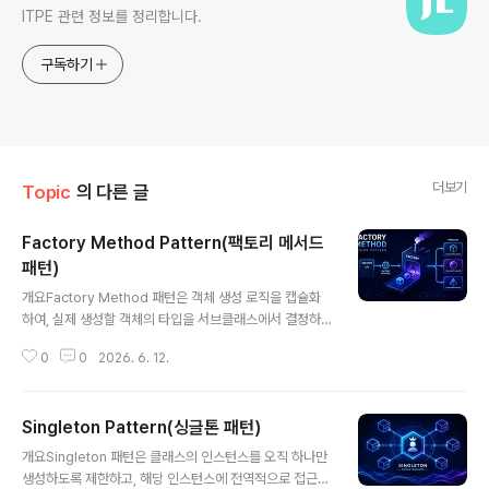
ITPE 관련 정보를 정리합니다.
구독하기
더보기
Topic
의 다른 글
Factory Method Pattern(팩토리 메서드
패턴)
글 내용
개요Factory Method 패턴은 객체 생성 로직을 캡슐화
하여, 실제 생성할 객체의 타입을 서브클래스에서 결정하
도록 하는 생성(Creational) 디자인 패턴이다. 객체 생성
0
0
2026. 6. 12.
과 사용을 분리함으로써 코드의 유연성과 확장성을 크게
향상시킨다.1. 개념 및 정의팩토리 메서드 패턴은 객체를 생
성하는 인터페이스를 정의하지만, 어떤 클래스의 인스턴스
Singleton Pattern(싱글톤 패턴)
를 생성할지는 서브클래스가 결정하도록 하는 구조이다.
글 내용
클라이언트 코드는 구체 클래스에 의존하지 않고 추상 타
개요Singleton 패턴은 클래스의 인스턴스를 오직 하나만
입에 의존하게 된다.2. 특징항목설명비고생성 책임 분리객
생성하도록 제한하고, 해당 인스턴스에 전역적으로 접근할