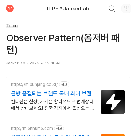
검색하기
ITPE * JackerLab
티스토리
Topic
Observer Pattern(옵저버 패
턴)
JackerLab
2026. 6. 12. 18:41
https://m.bunjang.co.kr/
광고
금방 품절되는 브랜드 국내 최대 브랜
드 중고거래
컨디션은 신상, 가격은 합리적으로 번개장터
에서 만나보세요! 전국 각지에서 올라오는 전
국구 최다 상품 매일 10만 개 이상의 신규 상
품 업로드
http://m.bithumb.com
광고