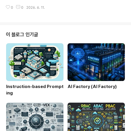
체 생성 로직 캡슐화유지보수성 향상확장성새로운 클래스
수 있도록 제공하는 대표적인 생성(Creational) 디자인
추가 용이OCP(Open-Closed Principle)느슨한 결합
0
0
2026. 6. 11.
패턴이다. 주로 설정 관리, 로깅, 캐시, 데이터베이스 커넥
구체 클래스 의존 제거유연성 증가한줄 요약: 객체 생성과
션 관리 등에서 활용된다.1. 개념 및 정의싱글톤 패턴은 애
사용을 분리하여 확장성과 유..
플리케이션 전반에서 단 하나의 객체만 존재해야 하는 경
우에 사용되는 설계 패턴이다. 생성자를 외부에서 호출하
지 못하도록 제한하고, 정적 메서드를 통해 유일한 인스턴
이 블로그 인기글
스를 반환한다.2. 특징항목설명비고단일 인스턴스객체가
하나만 생성메모리 효율전역 접근어디서든 접근 가능편의
성 증가지연 초기화필요 시 생성Lazy Loading한줄 요약:
하나의 인스턴스를 공유하여 효율성을 높이는 패턴이다.3.
구성 요소구성 요소설명역할..
Instruction-based Prompt
AI Factory (AI Factory)
ing