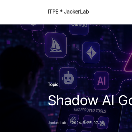
ITPE * JackerLab
Topic
Shadow AI G
JackerLab
2026. 5. 25. 07:21