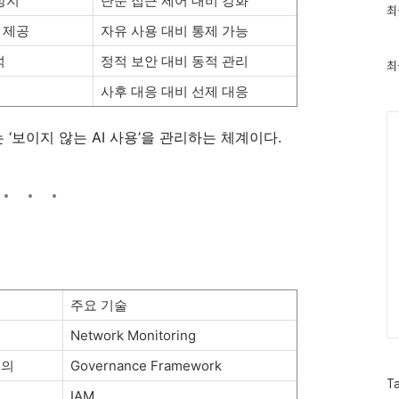
방지
단순 접근 제어 대비 강화
최
최
근
 제공
자유 사용 대비 통제 가능
글
과
석
정적 보안 대비 동적 관리
인
최
기
사후 대응 대비 선제 대응
글
Ca
ce는 ‘보이지 않는 AI 사용’을 관리하는 체계이다.
주요 기술
Network Monitoring
정의
Governance Framework
T
IAM