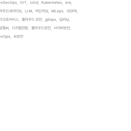
evSecOps,
IOT,
ci/cd,
Kubernetes,
sre,
라우드네이티브,
LLM,
머신러닝,
MLops,
GDPR,
이크로서비스,
클라우드 보안,
gitops,
딥러닝,
성형AI,
디지털전환,
클라우드보안,
사이버보안,
evOps,
AI보안,