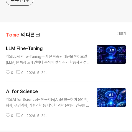
구독하기
더보기
Topic
의 다른 글
LLM Fine-Tuning
글 내용
개요LLM Fine-Tuning은 사전 학습된 대규모 언어모델
(LLM)을 특정 도메인이나 목적에 맞게 추가 학습시켜 성
능을 향상시키는 기술이다. 기본 모델은 범용적인 지식을
0
0
2026. 5. 24.
갖고 있지만, 실제 서비스에서는 특정 산업(금융, 의료, 법
률 등)에 맞는 정밀한 응답이 요구되므로 Fine-Tuning이
필수적으로 활용된다. 최근에는 비용과 효율을 고려한 PE
AI for Science
FT(Parameter-Efficient Fine-Tuning) 방식이 주목
글 내용
받고 있다.1. 개념 및 정의LLM Fine-Tuning은 사전 학습
개요AI for Science는 인공지능(AI)을 활용하여 물리학,
된 언어모델을 특정 데이터셋으로 추가 학습시켜, 원하는
화학, 생명과학, 기후과학 등 다양한 과학 분야의 연구를 혁
작업이나 도메인에 최적화하는 과정이다.2. 특징구분설명
신적으로 가속화하는 접근 방식이다. 대규모 데이터 분석,
비교/차별점도메인 특화특정 분야 최적화범용 모델 대비
0
0
2026. 5. 24.
시뮬레이션, 패턴 발견, 신약 개발 등 기존 연구 방식으로는
정확도 향상성능 개선응답 품질 향상프롬프트만 활용 대
수십 년이 걸릴 문제를 단축할 수 있으며, 최근 AlphaFol
비..
d, Materials Discovery AI 등 사례를 통해 그 효과가