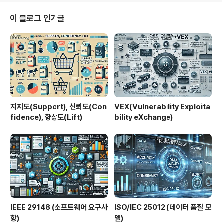
입증되고 있다.1. 개념 및 정의AI for Science는 과학적
문제 해결을 위해 머신러닝, 딥러닝, 시뮬레이션 AI 등을 활
이 블로그 인기글
용하여 새로운 지식 발견과 연구 효율을 극대화하는 기술
및 방법론이다.2. 특징구분설명비교/차별점데이터 기반 연
구대규모 데이터 분석실험 중심 연구 대비 속도 향상예측
능력미래 결과 예측단순 분석 대비 활..
지지도(Support), 신뢰도(Con
VEX(Vulnerability Exploita
fidence), 향상도(Lift)
bility eXchange)
IEEE 29148 (소프트웨어 요구사
ISO/IEC 25012 (데이터 품질 모
항)
델)