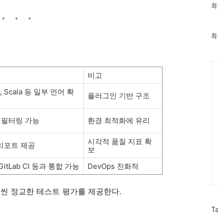
최
최
근
글
과
인
최
기
글
Ca
비고
, Scala 등 일부 언어 확
플러그인 기반 구조
 필터링 가능
환경 최적화에 유리
시각적 품질 지표 확
e 리포트 제공
보
, GitLab CI 등과 통합 가능
DevOps 친화적
 훨씬 정교한 테스트 평가를 제공한다.
T