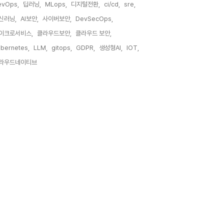
evOps,
딥러닝,
MLops,
디지털전환,
ci/cd,
sre,
신러닝,
AI보안,
사이버보안,
DevSecOps,
이크로서비스,
클라우드보안,
클라우드 보안,
bernetes,
LLM,
gitops,
GDPR,
생성형AI,
IOT,
라우드네이티브,