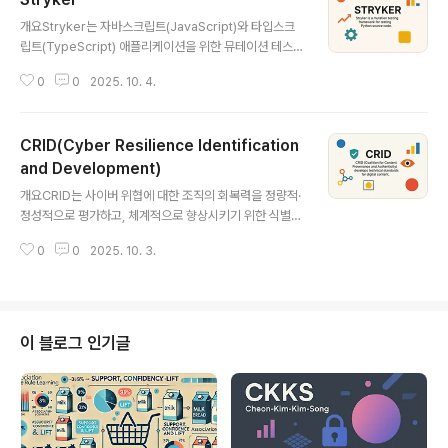
글 내용
개요Stryker는 자바스크립트(JavaScript)와 타입스크
립트(TypeScript) 애플리케이션을 위한 뮤테이션 테스팅
(Mutation Testing) 프레임워크이다. 테스트 커버리지의
0
0
2025. 10. 4.
질적 수준을 정량적으로 평가하기 위한 도구로, 기존 테스
트가 실제로 코드 결함을 탐지할 수 있는지를 검증하는 데
중점을 둔다. CI/CD 파이프라인과 쉽게 통합되어 품질 중
CRID(Cyber Resilience Identification
심의 테스트 문화를 정착시킬 수 있다.1. 개념 및 정의 항목
내용 설명 정의Stryker소스 코드를 인위적으로 변경하여
and Development)
글 내용
테스트의 유효성을 평가하는 도구핵심 기술뮤테이션 테스
개요CRID는 사이버 위협에 대한 조직의 회복력을 정량적·
팅실제 버그 유사 변경(mutation)을 주입해 테스트 검증
정성적으로 평가하고, 체계적으로 향상시키기 위한 식별
목적테스트의 강건성 측정커버리지 수치만으로는 알 수 없
및 개발 프레임워크이다. 사이버 보안이 단순 방어를 넘어
는 테스트 품질 확보Stryker는 테스트 코드가 얼마나 ..
0
0
2025. 10. 3.
위협 발생 후 빠른 복구 능력까지 요구되는 현대 보안 환경
에서, CRID는 사이버 회복력(Cyber Resilience)을 측
정하고 전략적으로 강화할 수 있도록 설계되었다.1. 개념 및
정의 항목 내용 설명 정의CRID (Cyber Resilience Ide
ntification and Development)조직의 사이버 회복력
이 블로그 인기글
수준을 평가하고 향상시키는 분석 프레임워크목적사이버
회복력 식별 및 강화사이버 사고 발생 시 신속한 대응과 복
구 능력 확보필요성고도화된 위협 및 복합 공격에 대한 대
응단순한 예방 중심 보안의 한계 극복CRID는 ..