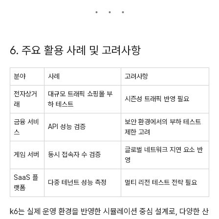
6. 주요 활용 사례 및 고려사항
분야
사례
고려사항
전자상거
대규모 트래픽 쇼핑몰 부
시즌성 트래픽 반영 필요
래
하 테스트
금융 서비
보안 환경에서의 부하 테스트
API 성능 검증
스
제한 고려
글로벌 네트워크 지연 요소 반
게임 서버
동시 접속자 수 검증
영
SaaS 플
다중 테넌트 성능 측정
멀티 리전 테스트 전략 필요
랫폼
k6는 실제 운영 환경을 반영한 시뮬레이션 중심 설계로, 다양한 산