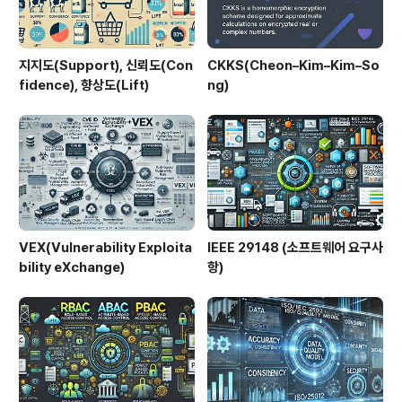
지지도(Support), 신뢰도(Con
CKKS(Cheon–Kim–Kim–So
fidence), 향상도(Lift)
ng)
VEX(Vulnerability Exploita
IEEE 29148 (소프트웨어 요구사
bility eXchange)
항)