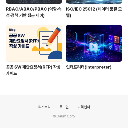
RBAC/ABAC/PBAC (역할·속
ISO/IEC 25012 (데이터 품질 모
성·정책 기반 접근 제어)
델)
공공 SW 제안요청서(RFP) 작성
인터프리터(Interpreter)
가이드
의안내
티스토리
로그인
고객센터
© Daum Corp.