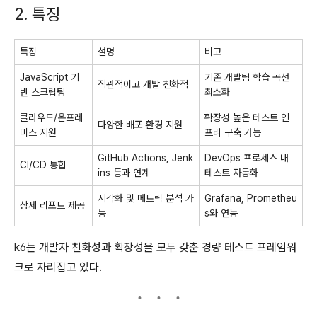
2. 특징
특징
설명
비고
JavaScript 기
기존 개발팀 학습 곡선
직관적이고 개발 친화적
반 스크립팅
최소화
클라우드/온프레
확장성 높은 테스트 인
다양한 배포 환경 지원
미스 지원
프라 구축 가능
GitHub Actions, Jenk
DevOps 프로세스 내
CI/CD 통합
ins 등과 연계
테스트 자동화
시각화 및 메트릭 분석 가
Grafana, Prometheu
상세 리포트 제공
능
s와 연동
k6는 개발자 친화성과 확장성을 모두 갖춘 경량 테스트 프레임워
크로 자리잡고 있다.