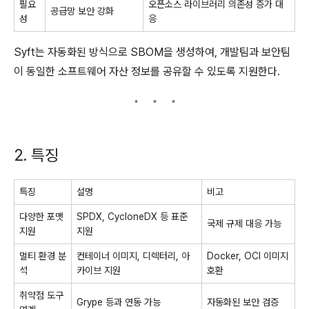
필요
오픈소스 라이브러리 의존성 증가 대
공급망 보안 강화
성
응
Syft는 자동화된 방식으로 SBOM을 생성하여, 개발팀과 보안팀
이 동일한 소프트웨어 자산 정보를 공유할 수 있도록 지원한다.
2. 특징
특징
설명
비고
다양한 포맷
SPDX, CycloneDX 등 표준
국제 규제 대응 가능
지원
지원
멀티 환경 분
컨테이너 이미지, 디렉터리, 아
Docker, OCI 이미지
석
카이브 지원
호환
취약점 도구
Grype 등과 연동 가능
자동화된 보안 검증