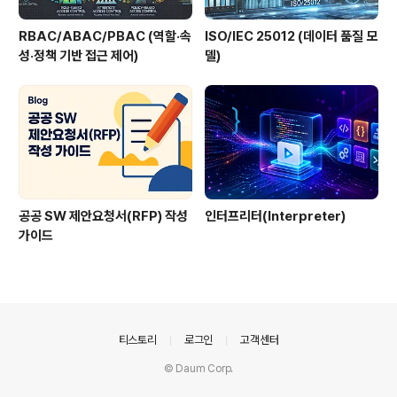
RBAC/ABAC/PBAC (역할·속
ISO/IEC 25012 (데이터 품질 모
성·정책 기반 접근 제어)
델)
공공 SW 제안요청서(RFP) 작성
인터프리터(Interpreter)
가이드
의안내
티스토리
로그인
고객센터
© Daum Corp.