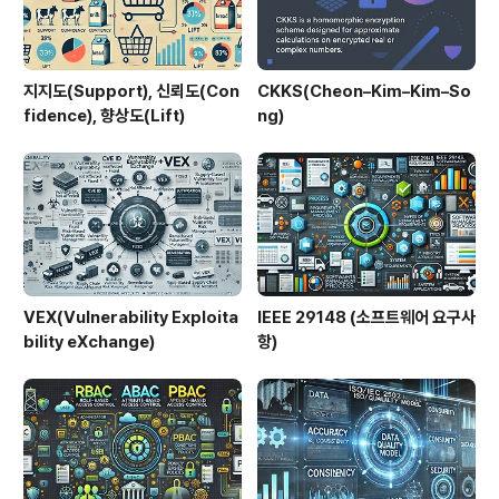
지지도(Support), 신뢰도(Con
CKKS(Cheon–Kim–Kim–So
fidence), 향상도(Lift)
ng)
VEX(Vulnerability Exploita
IEEE 29148 (소프트웨어 요구사
bility eXchange)
항)