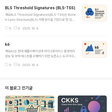
BLS Threshold Signatures (BLS-TSS)
글 내용
개요BLS Threshold Signatures(BLS-TSS)는 Bone
h–Lynn–Shacham(BLS) 서명 방식을 기반으로 한 임계
치 서명(Threshold Signature) 기법이다. 분산된 여러
0
0
2025. 10. 4.
참여자가 개별적으로 서명을 생성하고, 이를 결합해 하나
의 유효한 서명을 만들어내는 방식으로, 블록체인·분산 시
스템·암호화폐 지갑 등에서 보안성과 확장성을 동시에 확
k6
보하는 핵심 기술로 활용된다.1. 개념 및 정의 항목 내용 설
글 내용
명 정의BLS Threshold Signature Scheme (BLS-T
개요k6는 현대 애플리케이션과 마이크로서비스 환경에서
SS)BLS 서명에 임계치 서명 개념을 결합한 기법목적안전
성능 및 부하 테스트를 수행하기 위한 오픈소스 도구이다.
한 분산 서명 생성다수 참여자 기반 서명 검증 강화필요성
JavaScript 기반 스크립팅과 클라우드/온프레미스 실행
탈중앙화 환경의 보안성 강화키 유출·단일 실패 지점(SPO
0
0
2025. 10. 4.
을 지원하며, CI/CD 파이프라인과 자연스럽게 통합되어 D
F) 제거BLS-TSS는 단일 키가..
evOps 및 SRE 문화에 최적화된 테스트 자동화를 가능하
게 한다.1. 개념 및 정의항목내용설명정의k6성능·부하 테
스트용 오픈소스 도구목적안정성 및 확장성 검증실제 사용
자 트래픽 시뮬레이션필요성마이크로서비스·클라우드 환
이 블로그 인기글
경 확산대규모 동시 접속 검증 필수k6는 단순 벤치마킹을
넘어, 실제 서비스 운영 환경을 반영한 시뮬레이션 기반 테
스트를 제공한다.2. 특징특징설명비고JavaScript 기반
스크립팅직관적이고 개발 친화적기존 개발팀 학습 곡선 최
소화클라우드/온프레미스 지원다양한 ..