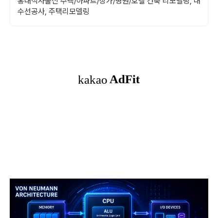
홍대석사출신 주택/아파트/상가/병원/호텔 건축 리모델링, 대
수선공사, 주택리모델링