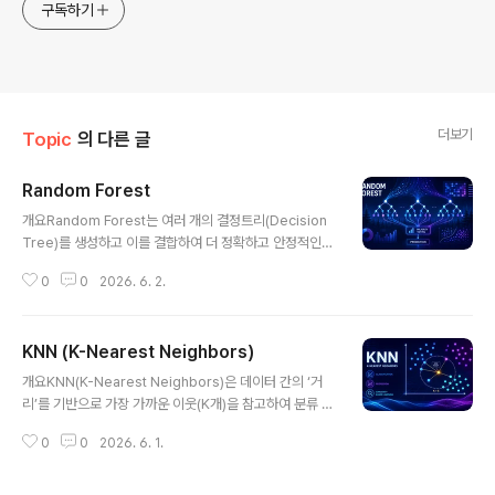
구독하기
더보기
Topic
의 다른 글
Random Forest
글 내용
개요Random Forest는 여러 개의 결정트리(Decision
Tree)를 생성하고 이를 결합하여 더 정확하고 안정적인
예측을 수행하는 앙상블(Ensemble) 머신러닝 알고리즘
0
0
2026. 6. 2.
이다. 개별 트리의 과적합(Overfitting) 문제를 줄이고, 다
양한 데이터 패턴을 반영할 수 있어 분류(Classification)
와 회귀(Regression) 문제 모두에서 널리 활용된다. 특
KNN (K-Nearest Neighbors)
히 금융, 의료, 추천 시스템 등 다양한 산업 분야에서 강력
글 내용
한 성능을 보여준다.1. 개념 및 정의Random Forest는 여
개요KNN(K-Nearest Neighbors)은 데이터 간의 ‘거
러 개의 랜덤하게 생성된 결정트리를 학습시킨 후, 각 트리
리’를 기반으로 가장 가까운 이웃(K개)을 참고하여 분류 또
의 예측 결과를 종합하여 최종 결과를 도출하는 앙상블 학
는 회귀를 수행하는 머신러닝 알고리즘이다. 모델 학습 과
습 기법이다.2. 특징구분설명비교/차별점앙상블 방식여러
0
0
2026. 6. 1.
정이 거의 없고, 새로운 데이터가 들어올 때마다 기존 데이
트리 결합단일 모델 대비 성능 향상랜덤성..
터와의 유사도를 계산하여 결과를 도출하는 Lazy Learni
ng 방식이 특징이다. 단순하면서도 직관적인 구조로 인해