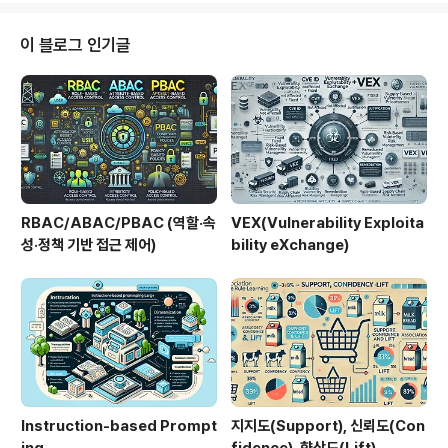
입문용 알고리즘이자 실무에서도 여전히 활용되는 대표적
인 기법이다.1. 개념 및 정의KNN은 새로운 데이터 포인트
이 블로그 인기글
가 주어졌을 때, 기존 데이터 중 가장 가까운 K개의 데이터
를 기준으로 다수결 또는 평균을 통해 결과를 예측하는 알
고리즘이다.2. 특징구분설명비교/차별점거리 기반데이터
간 유사도 계산모델 기반 알고리즘 대비 직관적Lazy Lea
rning사전 학습..
RBAC/ABAC/PBAC (역할·속
VEX(Vulnerability Exploita
성·정책 기반 접근 제어)
bility eXchange)
Instruction-based Prompt
지지도(Support), 신뢰도(Con