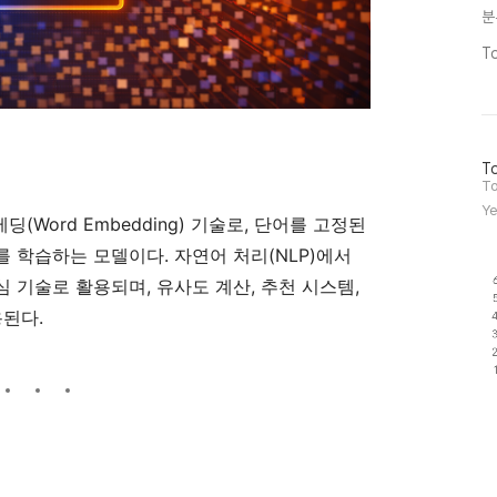
분
T
방
To
문
To
자
Ye
수
딩(Word Embedding) 기술로, 단어를 고정된
 학습하는 모델이다. 자연어 처리(NLP)에서
 기술로 활용되며, 유사도 계산, 추천 시스템,
용된다.