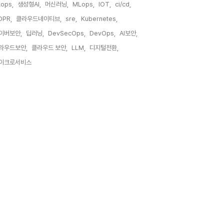
tops,
생성형AI,
머신러닝,
MLops,
IOT,
ci/cd,
DPR,
클라우드네이티브,
sre,
Kubernetes,
이버보안,
딥러닝,
DevSecOps,
DevOps,
AI보안,
라우드보안,
클라우드 보안,
LLM,
디지털전환,
이크로서비스,