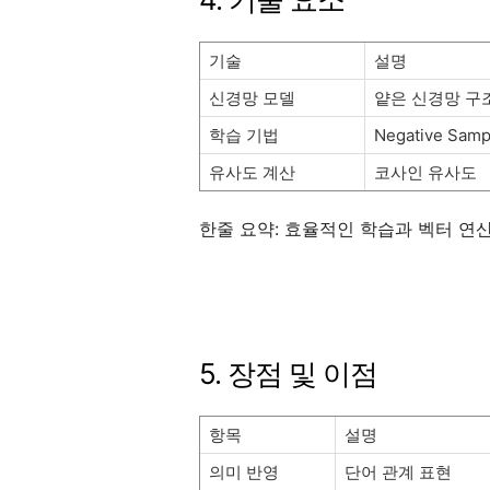
기술
설명
신경망 모델
얕은 신경망 구
학습 기법
Negative Samp
유사도 계산
코사인 유사도
한줄 요약: 효율적인 학습과 벡터 연
5. 장점 및 이점
항목
설명
의미 반영
단어 관계 표현