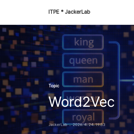
ITPE * JackerLab
Topic
Word2Vec
JackerLab
2026. 4. 24. 19:53