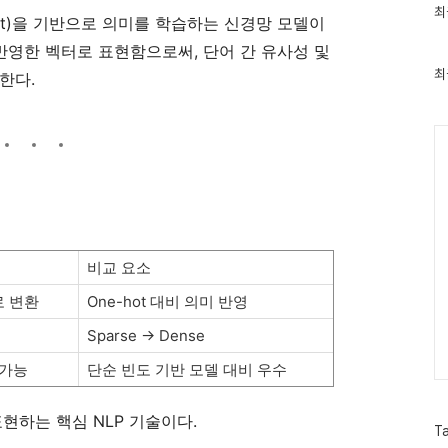
최
최
text)을 기반으로 의미를 학습하는 신경망 모델이
근
글
 반영한 벡터로 표현함으로써, 단어 간 유사성 및
과
인
최
한다.
기
글
Ca
비교 요소
로 변환
One-hot 대비 의미 반영
Sparse → Dense
 가능
단순 빈도 기반 모델 대비 우수
현하는 핵심 NLP 기술이다.
T