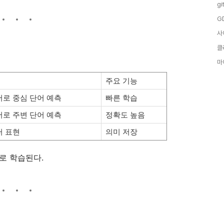
gi
G
사
클
마
주요 기능
어로 중심 단어 예측
빠른 학습
어로 주변 단어 예측
정확도 높음
터 표현
의미 저장
조로 학습된다.