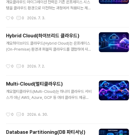
개발 시간 단축효율 증가품질 개선검증된 코드 사용안정성
개요클라우드 마이그레이션 전략은 기존 온프레미스 시스
확보비용 절감중복 개발 제거경제성 확보한줄 요약: 기존
템을 클라우드 환경으로 이전하는 과정에서 적용되는 체계
자산을 활용해 효율성과 품질을 동시에 높인다.3. 구성 요
적인 접근 방식이다. 단순한 인프라 이전을 넘어 비용 절감,
작성시간
0
0
2026. 7. 3.
소구성 요소설명역할컴포넌트재사용..
확장성 확보, 운영 효율 향상을 목표로 하며, 기업의 디지털
전환(Digital Transformation) 핵심 요소로 자리잡고 있
다.1. 개념 및 정의클라우드 마이그레이션은 기존 IT 자산
Hybrid Cloud(하이브리드 클라우드)
(서버, 애플리케이션, 데이터 등)을 클라우드 환경으로 이
글 내용
개요하이브리드 클라우드(Hybrid Cloud)는 온프레미스
전하는 과정이며, 이를 효과적으로 수행하기 위한 전략이
(On-Premise) 환경과 퍼블릭 클라우드를 결합하여 사용
필요하다. 대표적으로 6R 전략(Rehost, Replatform, R
하는 IT 인프라 전략이다. 기업은 민감한 데이터는 내부에
efactor, Repurchase, Retire, Retain)이 널리 사용된
유지하면서, 확장성이 필요한 워크로드는 클라우드로 이전
다.2. 특징항목설명비고단계적 전환점진적 이전리스크 최
작성시간
0
0
2026. 7. 2.
하여 성능과 보안을 동시에 확보할 수 있다.1. 개념 및 정의
소화전략 기반6R 모델 활용체계적 접근비..
하이브리드 클라우드는 기업의 자체 데이터센터와 퍼블릭
클라우드(AWS, Azure, GCP 등)를 통합하여 운영하는
Multi-Cloud(멀티클라우드)
구조이다. 이를 통해 워크로드를 상황에 따라 유연하게 배
글 내용
치할 수 있으며, 데이터 이동과 연동이 핵심 요소이다.2. 특
개요멀티클라우드(Multi-Cloud)는 하나의 클라우드 서비
징항목설명비고혼합 구조온프레미스 + 클라우드유연성
스가 아닌 AWS, Azure, GCP 등 여러 클라우드 제공업
확보데이터 통제민감 데이터 내부 유지보안 강화확장성필
체를 동시에 활용하는 전략이다. 특정 벤더에 종속되지 않
요 시 클라우드 활용비용 효율한줄 요약: 내부 시스템과 클
고 서비스 가용성과 유연성을 높이며, 장애 대응 및 비용 최
작성시간
0
0
2026. 6. 30.
라우드를 결합한 유연한 인프..
적화를 위한 핵심 아키텍처로 주목받고 있다.1. 개념 및 정
의멀티클라우드는 서로 다른 클라우드 플랫폼을 조합하여
사용하는 IT 운영 전략으로, 특정 서비스나 워크로드를 가
Database Partitioning(DB 파티셔닝)
장 적합한 클라우드 환경에 배치하는 방식이다. 이는 벤더