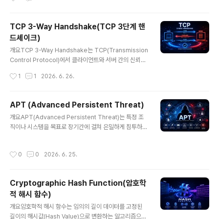
결 종료 의사를 교환하며, 데이터 손실 없이 연결을 종료하
는 데 중요한 역할을 한다.1. 개념 및 정의TCP 4-Way Ha
ndshake는 TCP 연결을 종료하기 위해 FIN, ACK 패킷
TCP 3-Way Handshake(TCP 3단계 핸
을 네 번 교환하는 절차이다. 연결 설정과 달리 양방향 종료
드셰이크)
가 필요하기 때문에 4단계 과정이 요구된다.2. 특징항목설
글 내용
명비고연결 종료 과정데이터 전송 이후 수행안정성 확보양
개요TCP 3-Way Handshake는 TCP(Transmission
방향 종료양쪽 모두 종료 필요독립적 처리4단계 구조FIN
Control Protocol)에서 클라이언트와 서버 간의 신뢰성
→ ACK → FIN → ACK표준 절차한줄 요약: 양방향 통신
있는 연결을 설정하기 위해 수행되는 3단계 통신 절차이
작성시간
1
1
2026. 6. 26.
을 안전하게 종료하기 위한 절차이다.3. 구성 요소단계설
다. 데이터 전송 전에 양측의 상태를 동기화하고 연결 가능
명역할..
여부를 확인하는 핵심 메커니즘으로, 인터넷 통신의 기본
기반을 형성한다.1. 개념 및 정의TCP 3-Way Handshak
APT (Advanced Persistent Threat)
e는 연결 지향(Connection-Oriented) 프로토콜인 TC
글 내용
개요APT(Advanced Persistent Threat)는 특정 조
P에서 세 번의 메시지 교환을 통해 연결을 수립하는 과정
직이나 시스템을 목표로 장기간에 걸쳐 은밀하게 침투하고
이다. SYN, SYN-ACK, ACK 패킷을 통해 양측이 통신 준
정보를 탈취하는 고도화된 사이버 공격 방식이다. 단순한
비 상태임을 확인한다.2. 특징항목설명비고연결 지향연결
해킹을 넘어 국가 수준 또는 조직적인 공격 형태로 발전했
후 데이터 전송신뢰성 확보3단계 과정SYN → SYN-AC
작성시간
0
0
2026. 6. 25.
으며, 금융, 국방, 공공기관 등 주요 인프라를 대상으로 한
K → ACK표준 절차상태 동기화시퀀스..
다.1. 개념 및 정의APT는 ‘Advanced(지능적)’, ‘Persist
ent(지속적)’, ‘Threat(위협)’의 세 가지 특징을 가진 공격
Cryptographic Hash Function(암호학
유형으로, 공격자는 장기간에 걸쳐 시스템 내부에 잠복하
적 해시 함수)
며 데이터를 수집하고 외부로 유출한다. 일반적인 공격과
글 내용
달리 탐지를 회피하는 전략이 핵심이다.2. 특징항목설명비
개요암호학적 해시 함수는 임의의 길이 데이터를 고정된
고지능형 공격맞춤형 공격 기법 사용표적 공격지속성장기
길이의 해시값(Hash Value)으로 변환하는 알고리즘으로,