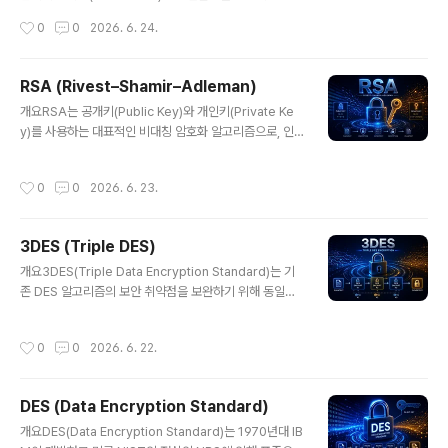
간 침투 유지탐지 어려움은밀성탐지 회피 기술보안 우회
데이터 무결성 검증, 비밀번호 저장, 디지털 서명 등 다양한
작성시간
0
0
2026. 6. 24.
한..
보안 분야에서 핵심적으로 사용된다. SHA-256, SHA-3
등 현대 해시 알고리즘은 높은 보안성과 충돌 저항성을 제
공한다.1. 개념 및 정의암호학적 해시 함수는 입력 데이터
RSA (Rivest–Shamir–Adleman)
(메시지)를 일정한 길이의 출력값(해시)으로 변환하는 함수
글 내용
개요RSA는 공개키(Public Key)와 개인키(Private Ke
로, 단방향성(One-way)과 충돌 저항성(Collision Resi
y)를 사용하는 대표적인 비대칭 암호화 알고리즘으로, 인
stance)을 특징으로 한다. 입력값이 조금만 변경되어도
터넷 보안의 핵심 기술 중 하나이다. 1977년 Rivest, Sha
완전히 다른 해시값이 생성된다.2. 특징항목설명비고단방
mir, Adleman에 의해 개발되었으며, 현재 HTTPS, 전자
향성역산 불가능보안 핵심충돌 저항성동일 해시 생성 어려
작성시간
0
0
2026. 6. 23.
서명, 인증 시스템 등 다양한 분야에서 널리 사용되고 있다.
움안정성빠른 연산효율적 처리실시간 적용한줄 요약: 데이
1. 개념 및 정의RSA는 서로 다른 두 개의 키를 사용하는 비
터 변조를 탐..
대칭 암호화 방식으로, 공개키로 암호화된 데이터는 개인
3DES (Triple DES)
키로만 복호화할 수 있다. 큰 소수의 곱셈과 소인수분해의
글 내용
어려움을 기반으로 보안을 유지한다.2. 특징항목설명비고
개요3DES(Triple Data Encryption Standard)는 기
비대칭 암호공개키/개인키 사용보안성 우수수학 기반소인
존 DES 알고리즘의 보안 취약점을 보완하기 위해 동일한
수분해 문제계산 복잡키 분리암호화/복호화 분리안전한 통
알고리즘을 세 번 반복 적용하는 대칭키 암호화 방식이다.
신한줄 요약: 공개키 기반으로 안전한 통신을 제공하는 암
DES의 짧은 키 길이 문제를 해결하기 위해 도입되었으며,
작성시간
0
0
2026. 6. 22.
호 기술..
한때 금융 및 보안 시스템에서 널리 사용되었으나 현재는
AES로 점차 대체되고 있다.1. 개념 및 정의3DES는 데이
터를 세 번 암호화하는 방식으로, 일반적으로 Encrypt-D
DES (Data Encryption Standard)
ecrypt-Encrypt(EDE) 구조를 사용한다. 서로 다른 키를
글 내용
사용하여 암호화 강도를 높이며, DES보다 훨씬 높은 보안
개요DES(Data Encryption Standard)는 1970년대 IB