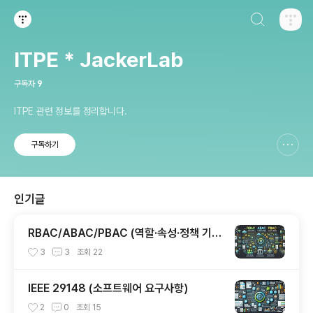
검색하기
티스토리
ITPE * JackerLab
구독자
9
ITPE 관련 정보를 정리합니다.
구독하기
신고하기 레이어
열기
인기글
RBAC/ABAC/PBAC (역할·속성·정책 기반
접근 제어)
3
3
조회
22
IEEE 29148 (소프트웨어 요구사항)
2
0
조회
15