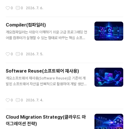
Script, Ruby, PHP, Lisp 계열 언어처럼 빠른 개발과 유
작성시간
0
0
2026. 7. 6.
연한 실행이 중요한 생태계에서 핵심적인 역할을 합니다.
인터프리터는 개발 편의성, 디버깅 효율, 동적 실행 기능을
제공하며, 현대 런타임의 중심 기술로도 널리 활용됩니다.
Compiler(컴파일러)
항목내용핵심 역할소스 코드 또는 중간 코드를 즉시 해석
글 내용
하여 실행주요 특징빠른 테스트, 유연한 실행, 동적 타입 처
개요컴파일러는 사람이 이해하기 쉬운 고급 프로그래밍 언
리, 즉시 오류 확인활용 분야스크립팅, 웹 프런트엔드, 데이
어를 컴퓨터가 실행할 수 있는 형태로 바꾸는 핵심 소프트
터 분석, 자동화, 교육, REPL 환경한줄 첨언: 인터프리터는
웨어입니다. C, C++, Rust, Go, Java, Swift와 같은 언
실행 속도보다 개발 민첩성과 유연성을 중시하는 실행 방
어 생태계의 기반에 있으며, 단순한 번역기를 넘어 최적화,
작성시간
0
0
2026. 7. 5.
식입니다.1..
오류 검출, 플랫폼 추상화, 보안 강화까지 담당합니다. 현대
소프트웨어 개발에서 컴파일러는 실행 성능과 개발 생산성
을 동시에 좌우하는 중요한 기술 요소입니다.항목내용핵심
Software Reuse(소프트웨어 재사용)
역할소스 코드를 목적 코드, 바이트코드, 중간 표현(IR) 등
글 내용
으로 변환주요 기능구문 분석, 의미 분석, 최적화, 코드 생
개요소프트웨어 재사용(Software Reuse)은 기존에 개
성, 오류 검출활용 분야시스템 소프트웨어, 임베디드, 게임
발된 소프트웨어 자산을 반복적으로 활용하여 개발 생산성
엔진, 서버, 모바일, 언어 런타임한줄 첨언: 컴파일러는 단
을 높이고 품질을 향상시키는 전략이다. 현대 소프트웨어
순 변환 도구가 아니라 성능과 안정성을 설계하는 엔진입
개발에서 비용 절감과 빠른 개발을 위해 필수적인 개념으
작성시간
0
0
2026. 7. 4.
니다.1..
로 자리잡고 있다.1. 개념 및 정의소프트웨어 재사용은 이미
개발된 코드, 컴포넌트, 라이브러리, 설계 패턴 등을 새로운
시스템이나 프로젝트에서 재활용하는 것을 의미한다. 이를
Cloud Migration Strategy(클라우드 마
통해 개발 시간과 비용을 줄이고, 검증된 코드의 활용으로
이그레이션 전략)
안정성을 확보할 수 있다.2. 특징항목설명비고생산성 향상
글 내용