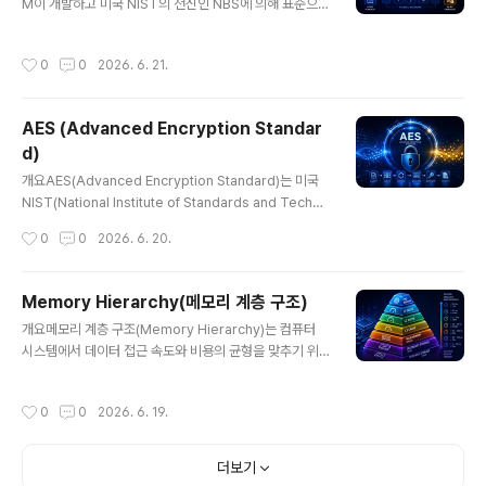
성을 제공한다.2. 특징항목설명비고삼중 암호화DES 3회
M이 개발하고 미국 NIST의 전신인 NBS에 의해 표준으로
적용보안 강화다양한 키 방식2-key, 3-key보안 수준 선
채택된 대칭키 암호 알고리즘이다. 오랜 기간 금융 및 정부
택호환성 유지기존 DES 기반레거시 활용한..
시스템에서 사용되었으나, 현재는 보안 취약성으로 인해 A
작성시간
0
0
2026. 6. 21.
ES로 대체되었다. 그럼에도 불구하고 현대 암호학의 발전
에 중요한 기반을 제공한 역사적 알고리즘이다.1. 개념 및
정의DES는 64비트 블록 단위로 데이터를 암호화하는 대
AES (Advanced Encryption Standar
칭키 블록 암호 방식으로, 실제 유효 키 길이는 56비트이
d)
다. Feistel 구조를 기반으로 16라운드의 반복 연산을 통
글 내용
해 데이터를 암호화하며, 동일한 키로 복호화가 가능하다.
개요AES(Advanced Encryption Standard)는 미국
2. 특징항목설명비고대칭키 암호동일 키 사용빠른 처리블
NIST(National Institute of Standards and Techno
록 암호64비트 단위고정 길이Feistel 구조라운드 기반 처
logy)가 채택한 대칭키 암호화 알고리즘으로, 현재 전 세
작성시간
0
0
2026. 6. 20.
리..
계에서 가장 널리 사용되는 데이터 보호 기술이다. 빠른 처
리 속도와 높은 보안성을 바탕으로 금융, 통신, 클라우드, I
oT 등 다양한 분야에서 핵심 암호 기술로 활용된다.1. 개념
Memory Hierarchy(메모리 계층 구조)
및 정의AES는 동일한 키로 데이터를 암호화하고 복호화하
글 내용
개요메모리 계층 구조(Memory Hierarchy)는 컴퓨터
는 대칭키 블록 암호 알고리즘으로, 128비트 블록 단위를
시스템에서 데이터 접근 속도와 비용의 균형을 맞추기 위
기반으로 동작한다. 128, 192, 256비트 키 길이를 지원
해 다양한 종류의 메모리를 계층적으로 구성한 구조이다.
하며, 키 길이에 따라 보안 수준이 달라진다.2. 특징항목설
CPU와 가까운 메모리는 빠르지만 비싸고 용량이 작으며,
명비고대칭키 암호동일 키 사용빠른 처리블록 암호128비
작성시간
0
0
2026. 6. 19.
먼 메모리는 느리지만 저렴하고 용량이 크다. 이러한 구조
트 단위고정 크기다양한 키 ..
는 시스템 전체 성능을 최적화하는 핵심 요소이다.1. 개념
및 정의메모리 계층 구조는 CPU 레지스터부터 캐시(Cac
더보기
he), 메인 메모리(RAM), 보조 저장장치(SSD/HDD)까지