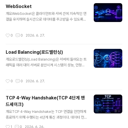
서버는 클라이언트와 실제 서버 사이에 위치하여 트래픽을
WebSocket
대신 처리하는 중간 서버이다. Forward Proxy는 클라이
글 내용
개요WebSocket은 클라이언트와 서버 간에 지속적인 연
언트 측을 대신하고, Reverse Proxy는 서버 측을 대신
결을 유지하며 실시간으로 데이터를 주고받을 수 있도록
하여 요청을 처리한다.2. 특징항목설명비고중계 역할요청/
하는 통신 프로토콜이다. HTTP와 달리 요청-응답 구조가
응답 전달네트워크 분리보안 강화IP 숨김 및 필터링공격
아닌 양방향(Full-Duplex) 통신을 지원하여 채팅, 게임,
방어성능 향상캐싱 및 압축응답 속도 증가한줄 요약: 네트
작성시간
0
0
2026. 6. 27.
실시간 알림 등 다양한 서비스에서 활용된다.1. 개념 및 정
워크 트래픽을 제어하고 보호하는 중간 계층이다.3. 구성 ..
의WebSocket은 하나의 TCP 연결을 통해 지속적인 데
이터 스트림을 유지하며, 클라이언트와 서버가 서로 독립
Load Balancing(로드밸런싱)
적으로 데이터를 송수신할 수 있는 프로토콜이다. 초기 연
글 내용
결은 HTTP 핸드셰이크를 통해 시작되며 이후 WebSoc
개요로드밸런싱(Load Balancing)은 서버에 들어오는 트
ket으로 업그레이드된다.2. 특징항목설명비고양방향 통신
래픽을 여러 대의 서버로 분산시켜 시스템의 성능, 안정성,
서버와 클라이언트 모두 송수신 가능Full-Duplex지속 연
가용성을 향상시키는 기술이다. 대규모 웹 서비스, 클라우
결연결 유지낮은 지연경량 프로토콜헤더 오버헤드 감소성
드 환경, 마이크로서비스 아키텍처에서 필수적인 요소로
작성시간
0
0
2026. 6. 27.
능 향상한줄 요약: 지속..
활용되며, 장애 대응 및 확장성 확보에 중요한 역할을 한다.
1. 개념 및 정의로드밸런싱은 클라이언트의 요청을 단일 서
버가 아닌 여러 서버로 나누어 처리하도록 하는 기술로, 특
TCP 4-Way Handshake(TCP 4단계 핸
정 서버에 부하가 집중되는 것을 방지하고 전체 시스템의
드셰이크)
효율을 극대화한다. L4, L7 계층에서 동작하는 다양한 방
글 내용
식이 존재한다.2. 특징항목설명비고트래픽 분산요청을 여
개요TCP 4-Way Handshake는 TCP 연결을 안전하게
러 서버로 분배부하 감소고가용성장애 시 자동 우회서비스
종료하기 위해 수행되는 4단계 통신 과정이다. 데이터 전
지속확장성서버 추가 용이수평 확장한줄 요약: 시스템 부
송이 완료된 후 클라이언트와 서버가 각각 독립적으로 연
작성시간
1
0
2026. 6. 26.
하를 분산하여 안정성과 성능을 ..