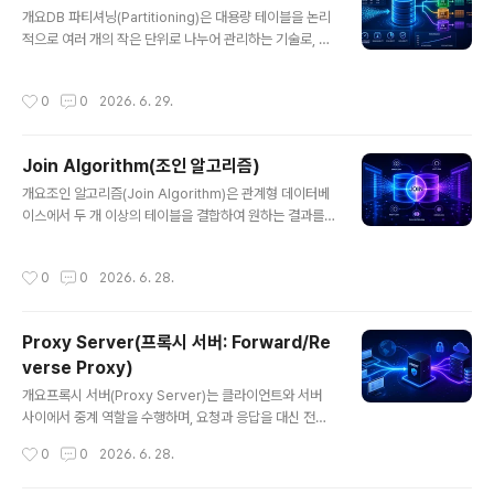
글 내용
종속성(Vendor Lock-in)을 줄이고, 비즈니스 연속성을
개요DB 파티셔닝(Partitioning)은 대용량 테이블을 논리
강화하는 데 목적이 있다.2. 특징항목설명비고벤더 분산여
적으로 여러 개의 작은 단위로 나누어 관리하는 기술로, 데
러 클라우드 사용종속성 제거고가용성장애 시 대체 가능안
이터베이스 성능과 확장성을 향상시키기 위한 핵심 전략이
정성 향상유연성서비스별 최적 환경 선택효율성 증가한줄
다. 특히 빅데이터 환경, 트래픽이 많은 서비스, 로그 데이
작성시간
0
0
2026. 6. 29.
요약: 여러 클라우드..
터 처리 등에서 필수적으로 활용된다.1. 개념 및 정의DB 파
티셔닝은 하나의 테이블을 여러 개의 파티션으로 분할하여
저장하고 조회하는 기술이다. 이를 통해 특정 데이터만 빠
Join Algorithm(조인 알고리즘)
르게 조회할 수 있으며, 전체 테이블 스캔을 줄여 성능을 개
글 내용
선한다. 수평 분할(Horizontal Partitioning)과 수직 분
개요조인 알고리즘(Join Algorithm)은 관계형 데이터베
할(Vertical Partitioning)로 구분된다.2. 특징항목설명
이스에서 두 개 이상의 테이블을 결합하여 원하는 결과를
비고데이터 분할테이블을 여러 파티션으로 나눔관리 효율
생성하는 핵심 연산이다. 특히 대용량 데이터 환경에서는
성능 향상조회 범위 감소쿼리 속도 개선확장성데이터 ..
어떤 조인 알고리즘을 선택하느냐에 따라 성능 차이가 크
작성시간
0
0
2026. 6. 28.
게 발생하며, DBMS의 쿼리 최적화 핵심 요소로 작용한다.
1. 개념 및 정의조인 알고리즘은 두 테이블 간의 공통 속성
을 기준으로 데이터를 결합하는 방식이며, 내부적으로 다
Proxy Server(프록시 서버: Forward/Re
양한 방식(Nested Loop, Hash Join, Sort Merge J
verse Proxy)
oin 등)을 통해 수행된다. 데이터의 크기, 인덱스 유무, 정
글 내용
렬 여부에 따라 최적의 알고리즘이 선택된다.2. 특징항목
개요프록시 서버(Proxy Server)는 클라이언트와 서버
설명비고성능 의존성알고리즘 선택에 따라 성능 차이매우
사이에서 중계 역할을 수행하며, 요청과 응답을 대신 전달
중요다양한 방식여러 조인 기법 존재상황별 선택쿼리 최적
하는 네트워크 구성 요소이다. Forward Proxy와 Rever
작성시간
0
0
2026. 6. 28.
화 핵심DBM..
se Proxy로 구분되며, 보안 강화, 캐싱, 로드밸런싱, 익명
성 확보 등 다양한 목적에 활용된다.1. 개념 및 정의프록시