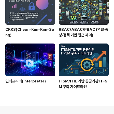
CKKS(Cheon–Kim–Kim–So
RBAC/ABAC/PBAC (역할·속
ng)
성·정책 기반 접근 제어)
인터프리터(Interpreter)
ITSM/ITIL 기반 공공기관 IT-S
M 구축 가이드라인
의안내