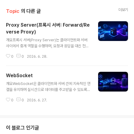
더보기
Topic
의 다른 글
Proxy Server(프록시 서버: Forward/Re
verse Proxy)
글 내용
개요프록시 서버(Proxy Server)는 클라이언트와 서버
사이에서 중계 역할을 수행하며, 요청과 응답을 대신 전달
하는 네트워크 구성 요소이다. Forward Proxy와 Rever
0
0
2026. 6. 28.
se Proxy로 구분되며, 보안 강화, 캐싱, 로드밸런싱, 익명
성 확보 등 다양한 목적에 활용된다.1. 개념 및 정의프록시
서버는 클라이언트와 실제 서버 사이에 위치하여 트래픽을
WebSocket
대신 처리하는 중간 서버이다. Forward Proxy는 클라이
글 내용
언트 측을 대신하고, Reverse Proxy는 서버 측을 대신
개요WebSocket은 클라이언트와 서버 간에 지속적인 연
하여 요청을 처리한다.2. 특징항목설명비고중계 역할요청/
결을 유지하며 실시간으로 데이터를 주고받을 수 있도록
응답 전달네트워크 분리보안 강화IP 숨김 및 필터링공격
하는 통신 프로토콜이다. HTTP와 달리 요청-응답 구조가
방어성능 향상캐싱 및 압축응답 속도 증가한줄 요약: 네트
0
0
2026. 6. 27.
아닌 양방향(Full-Duplex) 통신을 지원하여 채팅, 게임,
워크 트래픽을 제어하고 보호하는 중간 계층이다.3. 구성 ..
실시간 알림 등 다양한 서비스에서 활용된다.1. 개념 및 정
의WebSocket은 하나의 TCP 연결을 통해 지속적인 데
이터 스트림을 유지하며, 클라이언트와 서버가 서로 독립
적으로 데이터를 송수신할 수 있는 프로토콜이다. 초기 연
이 블로그 인기글
결은 HTTP 핸드셰이크를 통해 시작되며 이후 WebSoc