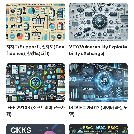
ket으로 업그레이드된다.2. 특징항목설명비고양방향 통신
서버와 클라이언트 모두 송수신 가능Full-Duplex지속 연
결연결 유지낮은 지연경량 프로토콜헤더 오버헤드 감소성
능 향상한줄 요약: 지속..
지지도(Support), 신뢰도(Con
VEX(Vulnerability Exploita
fidence), 향상도(Lift)
bility eXchange)
IEEE 29148 (소프트웨어 요구사
ISO/IEC 25012 (데이터 품질 모
항)
델)