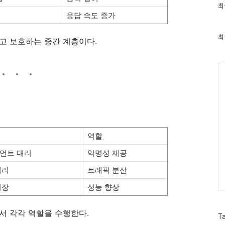
최
최
근
응답 속도 증가
글
과
인
최
고 보호하는 중간 계층이다.
기
글
Ca
역할
언트 대리
익명성 제공
대리
트래픽 분산
저장
성능 향상
서 각각 역할을 수행한다.
T