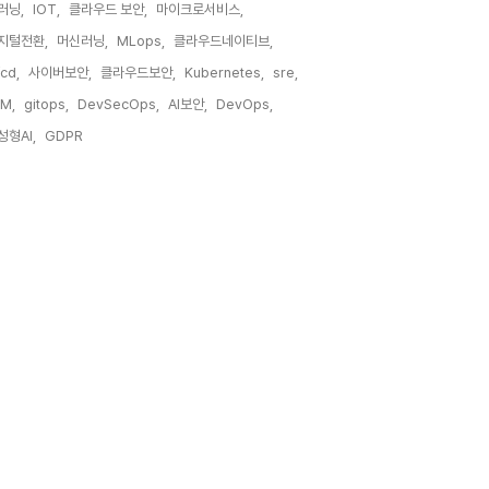
러닝,
IOT,
클라우드 보안,
마이크로서비스,
지털전환,
머신러닝,
MLops,
클라우드네이티브,
/cd,
사이버보안,
클라우드보안,
Kubernetes,
sre,
M,
gitops,
DevSecOps,
AI보안,
DevOps,
성형AI,
GDPR,