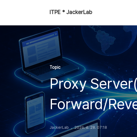
ITPE * JackerLab
Topic
Proxy Serve
Forward/Reve
JackerLab
2026. 6. 28. 07:18