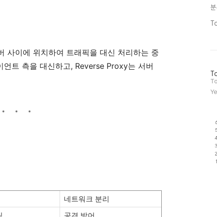
분
T
버 사이에 위치하여 트래픽을 대신 처리하는 중
이언트 측을 대신하고, Reverse Proxy는 서버
방
To
문
To
자
Ye
수
네트워크 분리
링
공격 방어