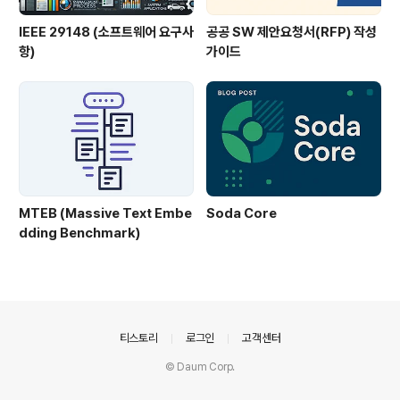
IEEE 29148 (소프트웨어 요구사
공공 SW 제안요청서(RFP) 작성
항)
가이드
MTEB (Massive Text Embe
Soda Core
dding Benchmark)
의안내
티스토리
로그인
고객센터
© Daum Corp.