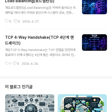
Load Balancing(로드밸런싱)
글 내용
개요로드밸런싱(Load Balancing)은 서버에 들어오는 트
래픽을 여러 대의 서버로 분산시켜 시스템의 성능, 안정성,
가용성을 향상시키는 기술이다. 대규모 웹 서비스, 클라우
0
0
2026. 6. 27.
드 환경, 마이크로서비스 아키텍처에서 필수적인 요소로
활용되며, 장애 대응 및 확장성 확보에 중요한 역할을 한다.
1. 개념 및 정의로드밸런싱은 클라이언트의 요청을 단일 서
TCP 4-Way Handshake(TCP 4단계 핸
버가 아닌 여러 서버로 나누어 처리하도록 하는 기술로, 특
정 서버에 부하가 집중되는 것을 방지하고 전체 시스템의
드셰이크)
글 내용
효율을 극대화한다. L4, L7 계층에서 동작하는 다양한 방
개요TCP 4-Way Handshake는 TCP 연결을 안전하게
식이 존재한다.2. 특징항목설명비고트래픽 분산요청을 여
종료하기 위해 수행되는 4단계 통신 과정이다. 데이터 전
러 서버로 분배부하 감소고가용성장애 시 자동 우회서비스
송이 완료된 후 클라이언트와 서버가 각각 독립적으로 연
지속확장성서버 추가 용이수평 확장한줄 요약: 시스템 부
1
0
2026. 6. 26.
결 종료 의사를 교환하며, 데이터 손실 없이 연결을 종료하
하를 분산하여 안정성과 성능을 ..
는 데 중요한 역할을 한다.1. 개념 및 정의TCP 4-Way Ha
ndshake는 TCP 연결을 종료하기 위해 FIN, ACK 패킷
을 네 번 교환하는 절차이다. 연결 설정과 달리 양방향 종료
가 필요하기 때문에 4단계 과정이 요구된다.2. 특징항목설
이 블로그 인기글
명비고연결 종료 과정데이터 전송 이후 수행안정성 확보양
방향 종료양쪽 모두 종료 필요독립적 처리4단계 구조FIN
→ ACK → FIN → ACK표준 절차한줄 요약: 양방향 통신
을 안전하게 종료하기 위한 절차이다.3. 구성 요소단계설
명역할..