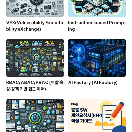
VEX(Vulnerability Exploita
Instruction-based Prompt
bility eXchange)
ing
RBAC/ABAC/PBAC (역할·속
AI Factory (AI Factory)
성·정책 기반 접근 제어)