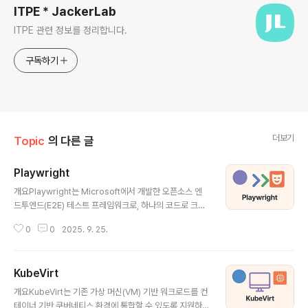
ITPE * JackerLab
ITPE 관련 정보를 정리합니다.
구독하기
더보기
Topic
의 다른 글
Playwright
글 내용
개요Playwright는 Microsoft에서 개발한 오픈소스 엔
드투엔드(E2E) 테스트 프레임워크로, 하나의 코드로 크롬,
사파리, 파이어폭스 등 주요 브라우저에서 웹 애플리케이
0
0
2025. 9. 25.
션을 테스트할 수 있도록 지원합니다. 최신 웹 표준과 강력
한 자동화 기능을 바탕으로 정교하고 신뢰성 높은 테스트
환경을 제공합니다.1. 개념 및 정의항목내용정의Playwrig
KubeVirt
ht는 다양한 브라우저에서 자동화 테스트를 수행하는 No
글 내용
de.js 기반 테스트 프레임워크입니다.목적브라우저 호환
개요KubeVirt는 기존 가상 머신(VM) 기반 워크로드를 컨
성 테스트 및 사용자 시나리오 기반 자동화를 통해 품질 높
테이너 기반 쿠버네티스 환경에 통합할 수 있도록 지원하