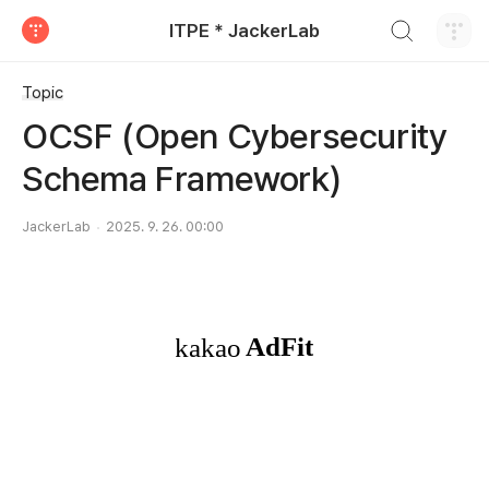
검색하기
ITPE * JackerLab
티스토리
Topic
OCSF (Open Cybersecurity
Schema Framework)
JackerLab
2025. 9. 26. 00:00