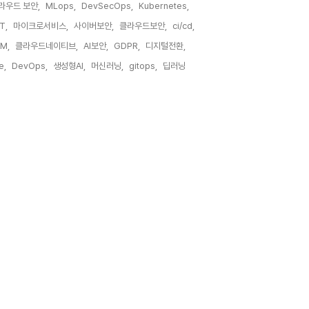
라우드 보안,
MLops,
DevSecOps,
Kubernetes,
T,
마이크로서비스,
사이버보안,
클라우드보안,
ci/cd,
M,
클라우드네이티브,
AI보안,
GDPR,
디지털전환,
e,
DevOps,
생성형AI,
머신러닝,
gitops,
딥러닝,