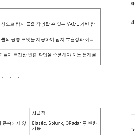
최
최
근
글
과
인
최
대상으로 탐지 룰을 작성할 수 있는 YAML 기반 탐
기
글
탐지 룰의 공통 포맷을 제공하여 탐지 효율성과 이식
Ca
영자들이 복잡한 변환 작업을 수행해야 하는 문제를
차별점
에 종속되지 않
Elastic, Splunk, QRadar 등 변환
가능
T