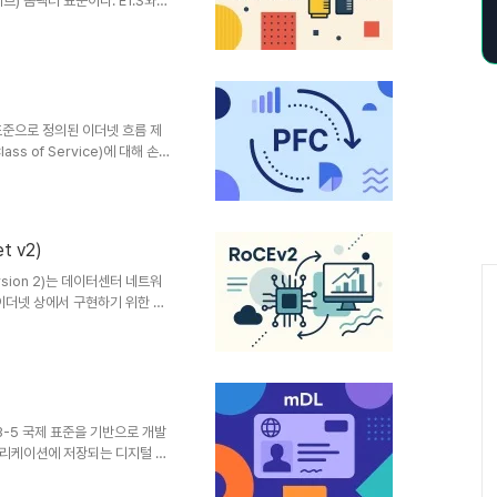
) 폼팩터 표준이다. E1.S와
능·고밀도·발열 관리 최적화 측면에
념 및 정의 항목 내용 설명 정의
Factor)데이터센터 최적화 SSD 폼
교체성 강화E3.S2U 이상 서버
F는 대규모 클라우드, AI,
Qbb 표준으로 정의된 이더넷 흐름 제
s of Service)에 대해 손실
rnet(RoCE)과 같은 초저지연 애
한 패킷 손실을 방지한다.1. 개
ntrol)트래픽 클래스 단위 흐름 제
킷 드롭 방지필요성HPC,
t v2)
 전통적인 PAUSE 프레임을 확
ersion 2)는 데이터센터 네트워
)를 이더넷 상에서 구현하기 위한 프
 RoCE를 넘어 L3 라우팅 환
.1. 개념 및 정의 항목 내용
적고성능 저지연 데이터 전송
AI 워크로드 증가초저지연·고대
퓨팅), AI/ML, 클라우드 워
8013-5 국제 표준을 기반으로 개발
플리케이션에 저장되는 디지털 신
나 보완하며, 보안성과 개인정보
으로 자리매김하고 있다.1. 개