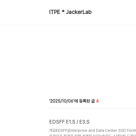
ITPE * JackerLab
2025/10/06
4
EDSFF E1.S / E3.S
개요EDSFF(Enterprise and Data Center SSD F