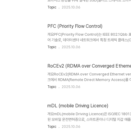
프라이즈 환경을 위해 설계된 SSD(솔리드 스테이트 드라이브
E3.S는 기존 U.2, M.2 폼팩터의 한계를 극복하고, 고성
Topic
2025.10.06
서 데이터센터 SSD의 새로운 표준으로 자리잡고 있다.1. 개
EDSFF (Enterprise & Data Center SSD Form 
팩터 규격E1.S1U 서버용 고밀도 SSDM.2 대체, 발열 및 
PFC (Priority Flow Control)
및 스토리지용 SSDU.2 대체, 확장성과 호환성 최적화EDSF
HPC 워크로..
개요PFC(Priority Flow Control)는 IEEE 802.1
어 기술로, 데이터센터 네트워크에서 특정 트래픽 클래스(Clas
없는 전송을 보장한다. RDMA over Converged Ethe
Topic
2025.10.06
플리케이션 환경에서 필수적인 기술로, 네트워크 혼잡으로 인
념 및 정의 항목 내용 설명 정의PFC (Priority Flow Co
어 기술목적손실 없는 데이터 전송 보장네트워크 혼잡 시 패
RoCEv2 (RDMA over Converged Etherne
AI/ML, 스토리지 네트워크무손실·저지연 통신 요구PFC는
장하여, 전체 링크가 아..
개요RoCEv2(RDMA over Converged Ethernet v
크에서 RDMA(Remote Direct Memory Access
로토콜이다. RoCE의 확장 버전으로, L2에 국한되었던 기존
Topic
2025.10.06
경에서도 RDMA를 지원하여 확장성과 유연성을 대폭 강화했다
설명 정의RoCEv2L3 네트워크 기반 RDMA 프로토콜목
CPU 개입 최소화 및 성능 최적화필요성대규모 클라우드·
mDL (mobile Driving Licence)
역폭 네트워크 필요RoCEv2는 데이터센터의 HPC(고성능 컴
크로드에서 핵심 네트워크 기술로 자리잡고 있다.2. 특징..
개요mDL(mobile Driving Licence)은 ISO/IEC 1
된 모바일 운전면허증으로, 스마트폰이나 디지털 지갑 애
원증이다. 기존 플라스틱 카드 기반 운전면허증을 대체하거
Topic
2025.10.06
보호, 국제 상호운용성을 강화한 차세대 전자 신원 인증 수단