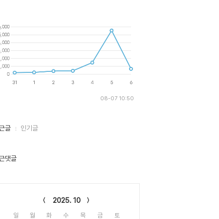
08-07 10:50
근글
인기글
근댓글
lendar
2025. 10
일
월
화
수
목
금
토