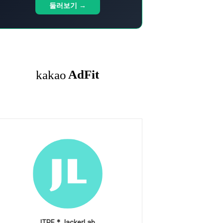
둘러보기 →
ITPE * JackerLab