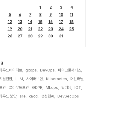
1
2
3
4
5
6
7
8
9
10
11
12
13
14
15
16
17
18
19
20
21
22
23
24
25
26
27
28
29
30
31
ag
라우드네이티브,
gitops,
DevOps,
마이크로서비스,
지털전환,
LLM,
사이버보안,
Kubernetes,
머신러닝,
I보안,
클라우드보안,
GDPR,
MLops,
딥러닝,
IOT,
라우드 보안,
sre,
ci/cd,
생성형AI,
DevSecOps,