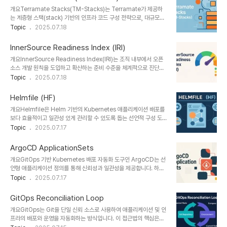
화의 균형을 갖춘 현대적 플랫폼 전략이다.1. 개념 및 정의 항목 설명
개요Terramate Stacks(TM-Stacks)는 Terramate가 제공하
정의개발자 중심의 셀프서비스 플랫폼을 설계하기 위한 기술적·조직
는 계층형 스택(stack) 기반의 인프라 코드 구성 전략으로, 대규모
적 아키텍처 프레임워크목적플랫폼팀이 반복되는 운영 작업을 자동화
Terraform 프로젝트를 모듈화하고 병렬화하여 효율적으로 관리할
Topic
2025.07.18
하고 개발팀의 자율성과 속도를 보장필요성DevOps 도입 이후 복잡
수 있도록 돕는다. GitOps와 계층 구조 기반의 의존성 제어를 통해
성 증가와 개발자 온보딩/운영 부담 해소 요구 증가2. 특징특징..
수십~수백 개의 인프라 단위를 일관되게 운영할 수 있다.1. 개념 및 정
InnerSource Readiness Index (IRI)
의 항목 설명 정의Terramate에서 디렉터리 기반으로 정의되는 인프
개요InnerSource Readiness Index(IRI)는 조직 내부에서 오픈
라 단위 구성체 (stack)로, 계층형 의존성 및 병렬 실행 지원목적대규
소스 개발 원칙을 도입하고 확산하는 준비 수준을 체계적으로 진단하
모 인프라 구성을 효율적으로 분리, 병렬화, 제어하기 위한 구조화된
는 평가 지표이다. 기업의 개발 문화, 협업 프로세스, 기술 인프라, 리
Topic
2025.07.18
구성 방법필요성Terraform의 모놀리식 또는 무분할 프로젝트에서
더십 참여 등 다양한 측면을 정량화해 InnerSource 도입 가능성과
발생하는 확장성 및 변경 영향 관리 한계를 해결하기 위함2. 특징특
성숙도를 가늠할 수 있도록 돕는다.1. 개념 및 정의 항목 설명 정의기업
징..
Helmfile (HF)
이나 조직 내 InnerSource 도입 준비 상태를 진단하기 위한 종합 평
개요Helmfile은 Helm 기반의 Kubernetes 애플리케이션 배포를
가 지표목적협업 기반 개발 문화 정착 여부와 시스템적 지원 수준을 정
보다 효율적이고 일관성 있게 관리할 수 있도록 돕는 선언적 구성 도구
량적으로 파악필요성오픈소스 원칙 도입을 위한 조직문화, 인프라, 리
이다. 여러 개의 Helm 차트를 버전별로 정의하고, 환경별 배포 설정
Topic
2025.07.17
더십 등 다방면의 준비 요소 확인 필요2. 특징특징설명차별점다차원
을 템플릿 형태로 관리함으로써, 복잡한 클러스터 배포 환경을 코드로
평가문화, 프로세스, 기술, 리더십 등 4대 영역 측정단순 툴 도입 여
간결하게 구성할 수 있게 해준다.1. 개념 및 정의 항목 설명 정의
부..
ArgoCD ApplicationSets
Helmfile은 Helm 차트를 YAML 파일로 정의하여 쿠버네티스 애플
개요GitOps 기반 Kubernetes 배포 자동화 도구인 ArgoCD는 선
리케이션을 선언적으로 관리하는 CLI 도구목적복잡한 다중 차트 배포
언형 애플리케이션 정의를 통해 신뢰성과 일관성을 제공합니다. 하지
환경을 코드로 관리하여, 일관성과 재현성을 확보필요성수동 배포, 스
만 수백 개 이상의 마이크로서비스, 클러스터, 환경(예:
Topic
2025.07.17
크립트 기반 배포의 비효율성과 불안정성을 개선하여 GitOps 방식으
dev/staging/prod)에서 동일한 애플리케이션 구조를 반복 배포해
로 배포 관리 가능하게 함2. 특징특징설명비교선언적 구성YAML 기
야 할 경우, 개별 Application 리소스를 일일이 정의하는 것은 비효
반으로 배포 구성을 ..
GitOps Reconciliation Loop
율적입니다. 이를 해결하는 고급 기능이 바로 ApplicationSets입니
개요GitOps는 Git을 단일 신뢰 소스로 사용하여 애플리케이션 및 인
다. 본 글에서는 ArgoCD ApplicationSets의 개념, 구조, 생성 전
프라의 배포와 운영을 자동화하는 방식입니다. 이 접근법의 핵심은
략, 템플릿 활용법까지 실전 중심으로 소개합니다.1. 개념 및 정의