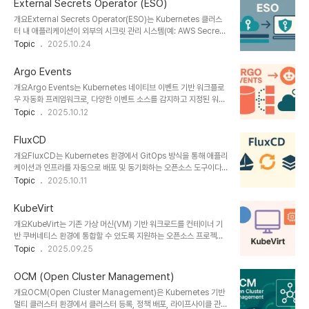
External Secrets Operator (ESO)
개념 및 정의 항목 내용 비고 정의공개 키 기반 암호화를 통해 Git에
개요External Secrets Operator(ESO)는 Kubernetes 클러스
저장 가능한 암호화된 Kubernetes Secret 관리 방식Bitnami 개
터 내 애플리케이션이 외부의 시크릿 관리 시스템(예: AWS Secrets
발, CNCF Sandbox 포함목적GitOps를 위한 안전한 시크릿 저장
Manager, HashiCorp Vault, Azure Key Vault 등)과 연동할
Topic
2025.10.24
및 배포Git에 민감정보 저장 가능하게 함적용 대상API 키, 데이터베
수 있도록 지원하는 Kubernetes Operator입니다. 보안 비밀 값
이스 암호, 인증 토큰 등쿠버네티스 Secret 리소..
(secrets)을 Kubernetes 내부에 직접 저장하지 않고 외부 시스템
Argo Events
에서 동기화함으로써, 비밀의 중앙 집중 관리와 보안 수준을 높일 수
개요Argo Events는 Kubernetes 네이티브 이벤트 기반 워크플로
있습니다.1. 개념 및 정의 항목 내용 비고 정의외부 시크릿 저장소와
우 자동화 프레임워크로, 다양한 이벤트 소스를 감지하고 지정된 워크
Kubernetes 간 연동을 자동화하는 오퍼레이터CNCF 오픈소스 프
플로우나 작업을 트리거한다. Argo Workflows, Argo CD와 통합
Topic
2025.10.12
로젝트목적비밀 정보의 안전한 중앙화 관리 및 배포 자동화
되어 GitOps 및 DevOps 환경에서 강력한 자동화 기능을 제공한
GitOps/DevSecOps 통합 지원적용..
다.1. 개념 및 정의Argo Events는 이벤트 소스(Event Source), 센
FluxCD
서(Sensor), 게이트웨이(Gateway) 등을 활용하여 Kubernetes
개요FluxCD는 Kubernetes 환경에서 GitOps 방식을 통해 애플리
환경에서 이벤트 주도형 애플리케이션을 구현할 수 있도록 설계된 오
케이션과 인프라를 자동으로 배포 및 동기화하는 오픈소스 도구이다.
픈소스 프로젝트이다. CNCF Incubating 프로젝트로, 클라우드 네
Git 저장소를 단일 진실 원천(Single Source of Truth)으로 삼아,
Topic
2025.10.11
이티브 아키텍처에서 핵심 이벤트 처리 역할을 수행한다.2. 특징 구분
선언적 구성과 자동화된 동기화를 보장한다.1. 개념 및 정의FluxCD
내용 비고 이벤트 중심다양한 이벤트 소스 지원G..
는 CNCF(Cloud Native Computing Foundation)에서 관리
KubeVirt
하는 GitOps 도구로, Kubernetes 클러스터가 Git에 정의된 상태
개요KubeVirt는 기존 가상 머신(VM) 기반 워크로드를 컨테이너 기
와 항상 일치하도록 유지한다. 이를 통해 수동 배포 과정을 제거하고,
반 쿠버네티스 환경에 통합할 수 있도록 지원하는 오픈소스 프로젝트
일관성과 재현성을 확보한다.2. 특징 구분 내용 비고 GitOpsGit을
입니다. 컨테이너와 VM을 동일한 쿠버네티스 클러스터에서 통합 관
Topic
2025.09.25
단일 진실 원천으로 사용선언적 배포자동화변경사항 자동 동기화Pull
리할 수 있어, 레거시 애플리케이션과 클라우드 네이티브 애플리케이
기반 모델보안성최소 권한 접근 제어Sec..
션의 공존이 가능해집니다.1. 개념 및 정의항목내용정의KubeVirt는
OCM (Open Cluster Management)
쿠버네티스에서 가상 머신(VM)을 정의하고 실행할 수 있도록 해주는
개요OCM(Open Cluster Management)은 Kubernetes 기반
확장 기능입니다.목적VM 기반 애플리케이션을 쿠버네티스 생태계에
멀티 클러스터 환경에서 클러스터 등록, 정책 배포, 라이프사이클 관
서 유연하게 운영할 수 있도록 지원합니다.필요성컨테이너로 전환이