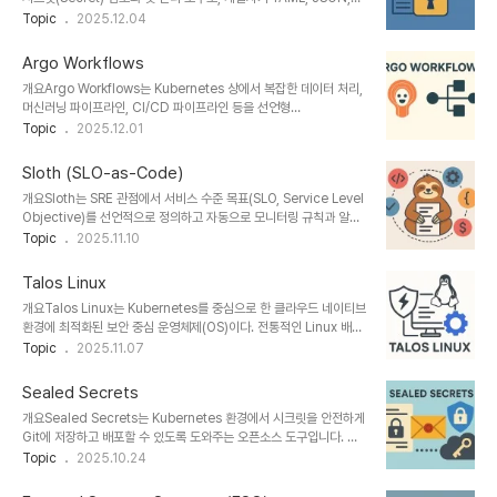
스·운영 기준을 자동으로 검증하는 도구다. 개발자는 코드 수준에서 정
ENV 등 설정 파일 내의 민감한 데이터를 안전하게 저장하고 버전 관
Topic
2025.12.04
책을 정의하여, 배포 전 구성의 적합성을 테스트할 수 있다.즉,
리 시스템(Git 등)에 보관할 수 있도록 지원한다. Kubernetes,
Conftest는 ‘정책을 코드로 관리(Poli..
Terraform, Ansible 등과 결합하여 GitOps 기반 환경에서 보안과
Argo Workflows
자동화를 동시에 구현할 수 있다.1. 개념 및 정의SOPS는 평문으로 노
개요Argo Workflows는 Kubernetes 상에서 복잡한 데이터 처리,
출되기 쉬운 비밀번호, API 키, 인증서 등의 **민감 데이터
머신러닝 파이프라인, CI/CD 파이프라인 등을 선언형
(Secrets)**를 암호화된 형태로 관리하며, 사용 시 필요한 시점에만
(Declarative) 방식으로 자동화할 수 있는 오픈소스 워크플로 엔진
Topic
2025.12.01
복호화하여 애플리케이션 또는 인프라에 전달한다.즉, Git 저장소에
이다. YAML 정의를 기반으로 작업(Task) 간 의존성을 관리하며, 컨
보안을 유지하면서도 DevOps 프로세스 내에서 ..
테이너 기반 실행 환경을 활용해 재현성과 확장성을 극대화한다.1. 개
Sloth (SLO-as-Code)
념 및 정의Argo Workflows는 Kubernetes 네이티브 워크플로 관
개요Sloth는 SRE 관점에서 서비스 수준 목표(SLO, Service Level
리 시스템으로, 워크플로를 ‘Pod’의 집합으로 실행한다. 각 단계
Objective)를 선언적으로 정의하고 자동으로 모니터링 규칙과 알림
(Step)는 하나의 컨테이너로 구성되며, 워크플로 정의 파일(YAML)
정책을 생성하는 오픈소스 도구이다. Prometheus 및 Grafana와
Topic
2025.11.10
을 통해 실행 순서, 입력/출력, 조건 분기 등을 정의한다.즉, Argo는
같은 모니터링 시스템과 통합되어, SLO 관리를 코드 기반으로 자동화
Kubernetes의 오브젝트로서 워크플로를 배포하고 관리할 수 있게
할 수 있는 SLO-as-Code 접근 방식을 실현한다.1. 개념 및 정의 항
하..
Talos Linux
목 내용 비교 개념SLO를 YAML 또는 JSON 형식으로 정의하여 자
개요Talos Linux는 Kubernetes를 중심으로 한 클라우드 네이티브
동화하는 시스템수동 설정 기반 SLO 관리 대체목적신뢰성 목표를 코
환경에 최적화된 보안 중심 운영체제(OS)이다. 전통적인 Linux 배포
드로 관리하여 지속적인 품질 유지CI/CD 및 GitOps와 통합필요성
판과 달리 Shell, SSH, 패키지 매니저가 제거된 완전 불변
Topic
2025.11.07
서비스 복잡성 증가에 따른 SLO 관리 자동화대규모 SRE 환경 필수2.
(Immutable) 구조를 가지며, Kubernetes 클러스터 운영을 자동
특징특징설명비교SLO-as-CodeSLO를 선언적 구성..
화하고 표준화하는 데 중점을 두고 있다.1. 개념 및 정의 항목 내용 비
Sealed Secrets
교 개념Kubernetes 전용 불변 인프라 운영체제일반 Linux(예:
개요Sealed Secrets는 Kubernetes 환경에서 시크릿을 안전하게
Ubuntu, CentOS) 대비 클라우드 네이티브 특화목적보안 강화 및
Git에 저장하고 배포할 수 있도록 도와주는 오픈소스 도구입니다. 시
운영 자동화수동 관리 최소화필요성클라우드 인프라의 일관성과 재현
크릿을 암호화된 형태로 관리하며, SealedSecrets 리소스를 통해
Topic
2025.10.24
성 확보DevOps 및 GitOps 환경 필수 요소2. 특징특징설명비교불
GitOps 방식의 선언적 배포를 가능하게 합니다. 이를 통해 민감 정보
변(Immutable) 구조OS 파일 시스템 수정 불가설정 변경 ..
를 코드 저장소에 노출시키지 않고도 안전하게 관리할 수 있습니다.1.