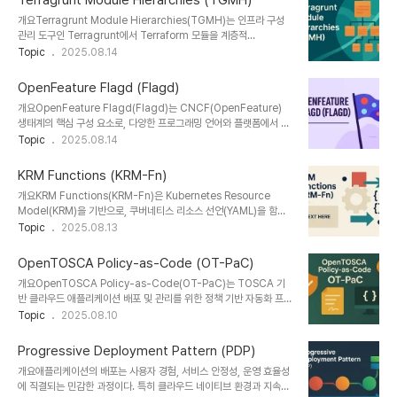
Terragrunt Module Hierarchies (TGMH)
뢰성과 유연성을 향상시킬 수 있습니다.1. 개념 및 정의SMaC는 단순
개요Terragrunt Module Hierarchies(TGMH)는 인프라 구성
모니터링 설정을 넘어서, 사용자 행동 흐름(로그인, 결제 등) 또는 API
관리 도구인 Terragrunt에서 Terraform 모듈을 계층적
호출을 시뮬레이션하는 합성 모니터링 스크립트를 코드로 정의하고
(hierarchical)으로 구성함으로써, 환경별 재사용성과 유지보수성을
Topic
2025.08.14
배포 자동화 체계와 연계하여 관리하는 방법론입니다.목적: 운영 전후
극대화하는 전략적 패턴입니다. 특히 조직 내 수많은 환경(dev,
의 서비스 정상 동작 여부를 사전 확인하기 위한 자동화된 합성 테스트
stage, prod)과 리전, 서비스 구성을 효과적으로 추상화하고 공통
구성필요성: ..
OpenFeature Flagd (Flagd)
코드를 중복 없이 관리하는 데 매우 유용합니다. 본 글에서는 TGMH
개요OpenFeature Flagd(Flagd)는 CNCF(OpenFeature)
의 구조, 구성 방식, 적용 시 고려사항을 설명합니다.1. 개념 및 정의
생태계의 핵심 구성 요소로, 다양한 프로그래밍 언어와 플랫폼에서 일
TGMH는 Terragrunt를 사용하여 Terraform 모듈의 반복 사용을
관된 방식으로 피처 플래그(Feature Flag)를 처리할 수 있도록 지원
Topic
2025.08.14
줄이고, 공통 구성은 상위 계층에서 상속하며, 환경별 세부 설정은 하
하는 경량화된 플래그 관리 데몬입니다. 클라이언트 SDK와 분리된 방
위 계층에 위치시키는 구조적 접근 방식입니다.목적: Terraf..
식으로 플래그 처리를 수행하며, GitOps, CI/CD, A/B 테스트,
KRM Functions (KRM-Fn)
Canary 배포 등 클라우드 네이티브 운영에 적합한 구성 모델을 제공
개요KRM Functions(KRM-Fn)은 Kubernetes Resource
합니다.1. 개념 및 정의Flagd는 OpenFeature의 공식 플래그 런타
Model(KRM)을 기반으로, 쿠버네티스 리소스 선언(YAML)을 함수
임으로서, 피처 플래그 데이터를 외부에서 관리하고 다양한 클라이언
기반으로 처리하고 조작할 수 있게 해주는 확장 메커니즘입니다. 이는
Topic
2025.08.13
트가 이를 표준화된 인터페이스로 조회/사용할 수 있게 하는 경량 데
Kustomize, kpt 등 쿠버네티스 구성 관리 도구와 통합되어, 선언형
몬입니다.목적: 피처 플래그의 표준화 및 분산 처리 구조 제공필요성:..
구성을 유지하면서도 프로그래머블한 유연성을 제공합니다. KRM-
OpenTOSCA Policy-as-Code (OT-PaC)
Fn은 특히 GitOps, DevOps, CI/CD 환경에서 유용한 구성 자동화
개요OpenTOSCA Policy-as-Code(OT-PaC)는 TOSCA 기
도구로 활용됩니다.1. 개념 및 정의KRM Functions는 KRM(YAML)
반 클라우드 애플리케이션 배포 및 관리를 위한 정책 기반 자동화 프레
리소스를 함수(Function)로 처리할 수 있는 실행 단위로, 파이프라
임워크입니다. 코드로 정의된 정책(Policy-as-Code, PaC)을 활
Topic
2025.08.10
인 형태로 여러 개의 함수를 순차 적용하여 리소스를 생성·변환·검증할
용해 인프라의 상태, 보안, 성능 등을 선언적으로 제어하며, DevOps
수 있습니다.목적: 선언형 리소스 구성을 함수 기..
및 GitOps 환경에서 클라우드 거버넌스를 실현하는 핵심 기술로 주
Progressive Deployment Pattern (PDP)
목받고 있습니다.1. 개념 및 정의OT-PaC는 OpenTOSCA 에코시
개요애플리케이션의 배포는 사용자 경험, 서비스 안정성, 운영 효율성
스템에서 TOSCA YAML 문법을 기반으로 정책을 코드로 정의하고
에 직결되는 민감한 과정이다. 특히 클라우드 네이티브 환경과 지속적
실행하는 체계를 말합니다. 이를 통해 애플리케이션의 배포, 실행, 확