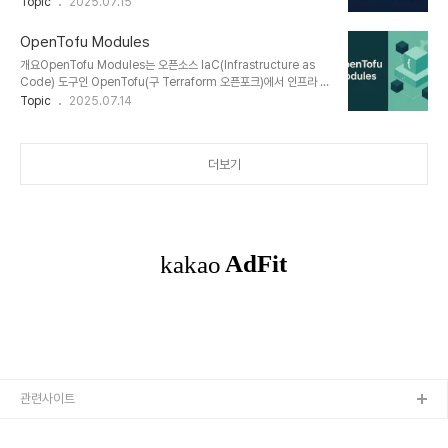
Reconciliation Loop(동기화 루프)로, 시스템이 선언된(desired)
Topic
2025.07.15
ApplicationSets는 ArgoCD에서 제공하는 확장 리소스로, 여러
상태와 실제 상태를 비교하고 일치시키는 과정을 지속적으로 수행합
개의 Application 객체를 템플릿 기반으로 선언적 생성 및..
니다. 본 글에서는 GitOps의 핵심 메커니즘인 Reconciliation
OpenTofu Modules
Loop에 대해 상세히 설명합니다.1. 개념 및 정의Reconciliation
개요OpenTofu Modules는 오픈소스 IaC(Infrastructure as
Loop는 Git에 선언된 상태(desired state)와 클러스터의 실제 상
Code) 도구인 OpenTofu(구 Terraform 오픈포크)에서 인프라 구
태(actual state)를 주기적으로 비교하여, 불일치가 발생했을 때 이
성을 모듈화하여 재사용성과 유지보수성을 극대화하는 전략적 구성
Topic
2025.07.14
를 자동으로 조정(reconcile)하는 반복 과정입니다.이 루프는
요소다. 클라우드 리소스를 반복적으로 정의하지 않고, 공통 패턴을 코
GitOps 툴(예: Argo CD, Flux 등)..
드로 추상화함으로써 팀 간 표준화된 인프라 구축과 DevOps 자동화
를 실현할 수 있다.1. 개념 및 정의OpenTofu Module은 하나 이상
더보기
의 리소스를 포함하는 재사용 가능한 코드 블록으로, 특정 인프라 기능
(예: VPC, EC2, GKE 클러스터 등)을 표준화된 방식으로 선언할 수
있도록 구성된다.목적: 인프라 코드의 중복 제거, 유지보수 비용 절감,
조직 내 IaC 일관성 확보형식: 디렉토리 단위 구성 (v..
관련사이트