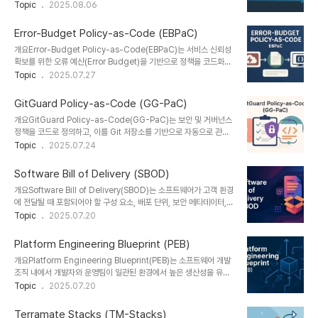
배포(Continuous Delivery)가 확산되면서, 안전한 배포 전략의 중
Topic
2025.08.06
장, 보안 등 다양한 요구사항을 선언적으로 지정할 수 있습니다.목적:
요성은 더욱 커지고 있다. **Progressive Deployment
클라우드 인프라 및 애플리케이션의 일관된 거버넌스와 자동화 지원
Pattern(PDP)**은 이러한 요구에 대응하는 핵심 전략으로, 배포 리
필요성: 복..
Error-Budget Policy-as-Code (EBPaC)
스크를 최소화하면서 신속한 피드백을 가능하게 한다.PDP는 트래픽
개요Error-Budget Policy-as-Code(EBPaC)는 서비스 신뢰성
의 일부만 새로운 버전에 전달하며 점진적으로 전체 사용자에게 확장
확보를 위한 오류 예산(Error Budget)을 기반으로 정책을 코드화하
하는 방식으로, 카나리 배포, 블루-그린 배포, 롤링 업데이트 등의 기
고, 자동화된 방식으로 서비스 배포 및 운영을 제어하는 기술입니다.
Topic
2025.07.27
법이 이에 속한다.1. 개념 및 정의 항목 설명 정의Progressive
이는 SRE(Site Reliability Engineering)의 핵심 원칙을
Deployment Pattern(PDP)은 새로운 애플리케이션 버전을 점진
DevOps 파이프라인에 통합하여, 안정성과 속도 간 균형을 정량적으
적으..
GitGuard Policy-as-Code (GG-PaC)
로 관리할 수 있도록 지원합니다.1. 개념 및 정의 항목 설명 비고 정의
개요GitGuard Policy-as-Code(GG-PaC)는 보안 및 거버넌스
오류 예산(Error Budget)을 기준으로 서비스 정책을 코드로 구현하
정책을 코드로 정의하고, 이를 Git 저장소를 기반으로 자동으로 관리·
여 자동화하는 접근 방식GitOps, Policy-as-Code와 통합 가능목
검증·배포하는 접근 방식입니다. 기존의 수동적 정책 운영에서 벗어나,
Topic
2025.07.24
적SLO 위반 방지를 위한 정책 실행 자동화안정성과 배포 속도 간 균
GitOps 철학을 적용한 보안 정책의 선언적 정의와 버전 관리를 가능
형 유지필요성SRE 기반 조직에서 수동적 운영 ..
하게 하며, DevSecOps 및 클라우드 네이티브 환경에서 핵심적인
Software Bill of Delivery (SBOD)
역할을 수행합니다.1. 개념 및 정의GitGuard Policy-as-Code는
개요Software Bill of Delivery(SBOD)는 소프트웨어가 고객 환경
보안 정책을 YAML, JSON, Rego 등 코드 형식으로 정의하고, Git
에 전달될 때 포함되어야 할 구성 요소, 배포 단위, 보안 메타데이터,
저장소에 보관함으로써 변경 이력 관리, 자동화된 검증, 정책 승인 및
인증 정보 등을 명세화한 문서 혹은 API 포맷이다. 기존의 Software
Topic
2025.07.20
배포를 구현하는 프레임워크입니다.목적은 보안 정책을 코드와 동일
Bill of Materials(SBOM)가 개발자 중심의 구성 요소 명세라면,
한 수준에서 관리하고, CI/CD 파이프라인과 통합하여 ‘보안..
SBOD는 배포 시점의 신뢰성과 실행 가능성을 확보하는 운영 중심의
Platform Engineering Blueprint (PEB)
전달 명세이다.1. 개념 및 정의 항목 설명 정의소프트웨어 릴리스/배포
개요Platform Engineering Blueprint(PEB)는 소프트웨어 개발
단위에 포함된 컴포넌트, 보안 상태, 검증 절차 등을 명시한 전달 사양
조직 내에서 개발자와 운영팀이 일관된 환경에서 높은 생산성을 유지
서목적배포물의 정합성, 무결성, 보안 상태를 수신자 측에서 자동으로
할 수 있도록 지원하는 ‘내부 개발자 플랫폼(Internal Developer
Topic
2025.07.20
검증할 수 있도록 지원필요성공급망 보안(Supply Chain
Platform, IDP)’의 설계와 운영을 위한 표준 구조이다. DevOps,
Security), CI/CD 신뢰성, 규제 대응 요구 증..
GitOps, SRE 등의 모범 사례를 통합한 PEB는 자율성과 보안, 표준
Terramate Stacks (TM-Stacks)