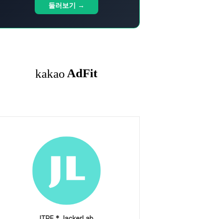
둘러보기 →
ITPE * JackerLab