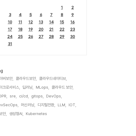
1
2
3
4
5
6
7
8
9
10
11
12
13
14
15
16
17
18
19
20
21
22
23
24
25
26
27
28
29
30
31
ag
이버보안,
클라우드보안,
클라우드네이티브,
이크로서비스,
딥러닝,
MLops,
클라우드 보안,
DPR,
sre,
ci/cd,
gitops,
DevOps,
evSecOps,
머신러닝,
디지털전환,
LLM,
IOT,
I보안,
생성형AI,
Kubernetes,