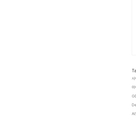
T
사
마
G
D
A