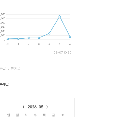
08-07 10:50
근글
인기글
근댓글
lendar
2026. 05
일
월
화
수
목
금
토