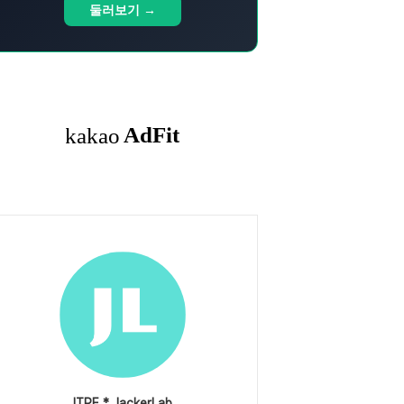
둘러보기 →
ITPE * JackerLab