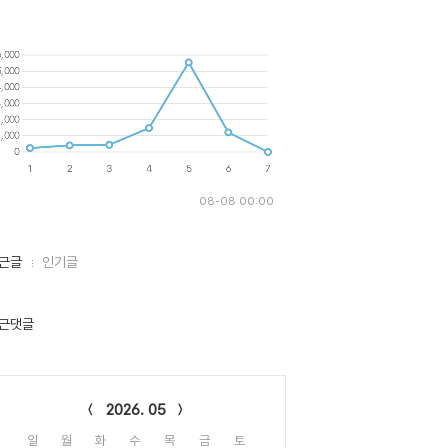
08-08 00:00
근글
인기글
근댓글
lendar
2026. 05
일
월
화
수
목
금
토