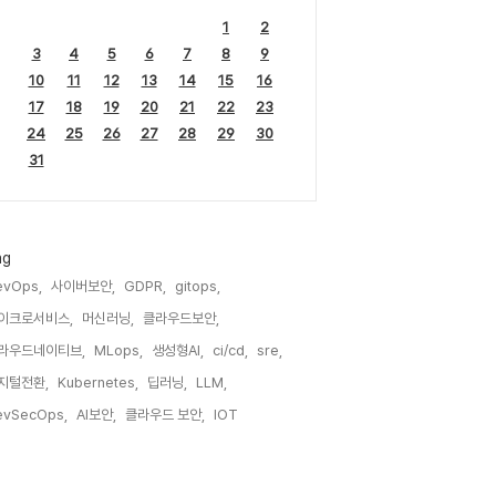
1
2
3
4
5
6
7
8
9
10
11
12
13
14
15
16
17
18
19
20
21
22
23
24
25
26
27
28
29
30
31
ag
evOps,
사이버보안,
GDPR,
gitops,
이크로서비스,
머신러닝,
클라우드보안,
라우드네이티브,
MLops,
생성형AI,
ci/cd,
sre,
지털전환,
Kubernetes,
딥러닝,
LLM,
evSecOps,
AI보안,
클라우드 보안,
IOT,