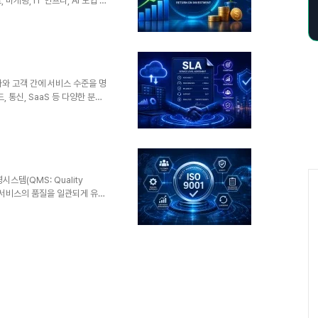
케팅, IT 인프라, AI 도입 등
를 활용한다. 특히 디지털 전환
로 자리잡고 있다.1. 개념 및 정
적으로 다음과 같은 공식으로 계
투자 효율성을 판단하는 가장 직관적인
 숫자로 표현정성적 평가 대비
제공자와 고객 간에 서비스 수준을 명
 통신, SaaS 등 다양한 분야
를 기반으로 서비스 품질을 관리
는 기업 신뢰성과 비즈니스 연속성
LA는 서비스 제공자가 고객에게
 보상 조건 등을 명시한 계약이
화비공식 합의 대비 신뢰성 증가
확보책임 명확화제..
스템(QMS: Quality
 및 서비스의 품질을 일관되게 유지
조업뿐만 아니라 IT, 서비스,
에서 신뢰성과 경쟁력을 확보하기
은 조직의 품질 목표 달성과 고객
 수행하는 품질경영 표준이다.2.
기준 대비 신뢰성 높음프로세스
객 중심고객 만족 최우선내..